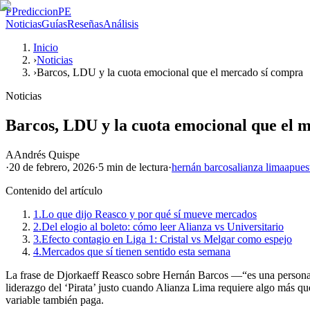
P
PrediccionPE
Noticias
Guías
Reseñas
Análisis
Inicio
›
Noticias
›
Barcos, LDU y la cuota emocional que el mercado sí compra
Noticias
Barcos, LDU y la cuota emocional que el 
A
Andrés Quispe
·
20 de febrero, 2026
·
5 min
de lectura
·
hernán barcos
alianza lima
apues
Contenido del artículo
1.
Lo que dijo Reasco y por qué sí mueve mercados
2.
Del elogio al boleto: cómo leer Alianza vs Universitario
3.
Efecto contagio en Liga 1: Cristal vs Melgar como espejo
4.
Mercados que sí tienen sentido esta semana
La frase de Djorkaeff Reasco sobre Hernán Barcos —“es una persona m
liderazgo del ‘Pirata’ justo cuando Alianza Lima requiere algo más qu
variable también paga.