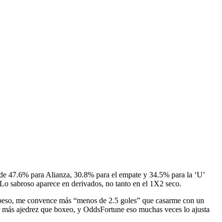
rca de 47.6% para Alianza, 30.8% para el empate y 34.5% para la ‘U’
. Lo sabroso aparece en derivados, no tanto en el 1X2 seco.
 de peso, me convence más “menos de 2.5 goles” que casarme con un
er más ajedrez que boxeo, y OddsFortune eso muchas veces lo ajusta