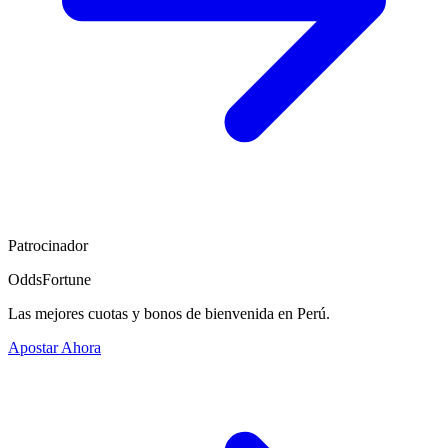
Patrocinador
OddsFortune
Las mejores cuotas y bonos de bienvenida en Perú.
Apostar Ahora