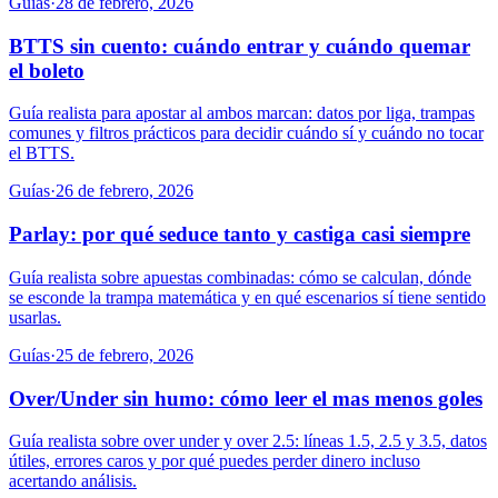
Guías
·
28 de febrero, 2026
BTTS sin cuento: cuándo entrar y cuándo quemar
el boleto
Guía realista para apostar al ambos marcan: datos por liga, trampas
comunes y filtros prácticos para decidir cuándo sí y cuándo no tocar
el BTTS.
Guías
·
26 de febrero, 2026
Parlay: por qué seduce tanto y castiga casi siempre
Guía realista sobre apuestas combinadas: cómo se calculan, dónde
se esconde la trampa matemática y en qué escenarios sí tiene sentido
usarlas.
Guías
·
25 de febrero, 2026
Over/Under sin humo: cómo leer el mas menos goles
Guía realista sobre over under y over 2.5: líneas 1.5, 2.5 y 3.5, datos
útiles, errores caros y por qué puedes perder dinero incluso
acertando análisis.