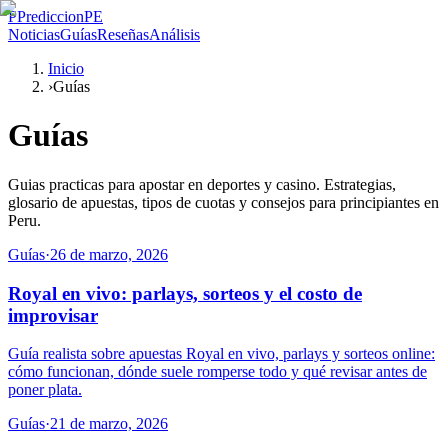
P
PrediccionPE
Noticias
Guías
Reseñas
Análisis
Inicio
›
Guías
Guías
Guias practicas para apostar en deportes y casino. Estrategias,
glosario de apuestas, tipos de cuotas y consejos para principiantes en
Peru.
Guías
·
26 de marzo, 2026
Royal en vivo: parlays, sorteos y el costo de
improvisar
Guía realista sobre apuestas Royal en vivo, parlays y sorteos online:
cómo funcionan, dónde suele romperse todo y qué revisar antes de
poner plata.
Guías
·
21 de marzo, 2026