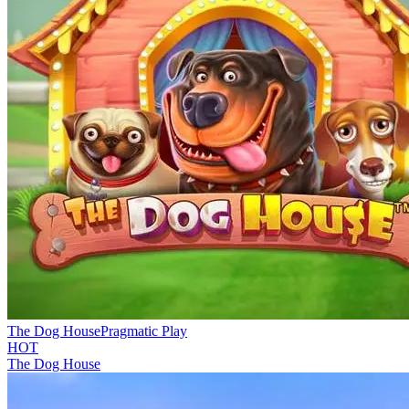
The Dog House
Pragmatic Play
HOT
The Dog House