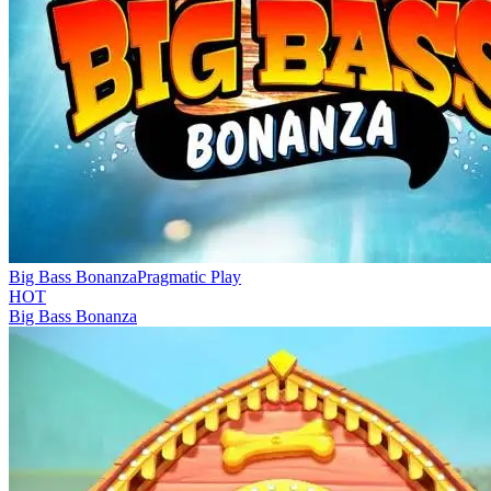
Big Bass Bonanza
Pragmatic Play
HOT
Big Bass Bonanza