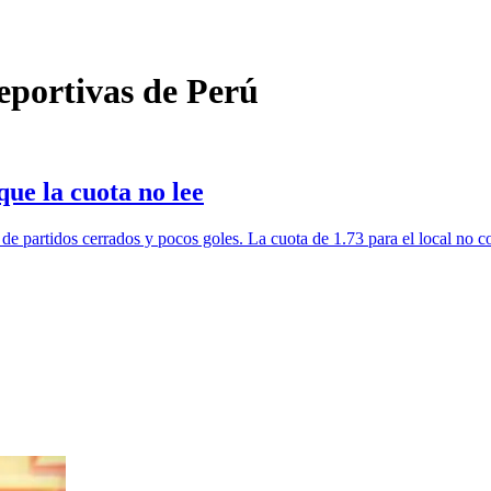
eportivas de Perú
ue la cuota no lee
de partidos cerrados y pocos goles. La cuota de 1.73 para el local no c