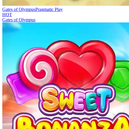
Gates of Olympus
Pragmatic Play
HOT
Gates of Olympus