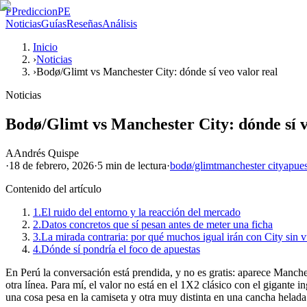
P
PrediccionPE
Noticias
Guías
Reseñas
Análisis
Inicio
›
Noticias
›
Bodø/Glimt vs Manchester City: dónde sí veo valor real
Noticias
Bodø/Glimt vs Manchester City: dónde sí v
A
Andrés Quispe
·
18 de febrero, 2026
·
5 min
de lectura
·
bodø/glimt
manchester city
apues
Contenido del artículo
1.
El ruido del entorno y la reacción del mercado
2.
Datos concretos que sí pesan antes de meter una ficha
3.
La mirada contraria: por qué muchos igual irán con City sin v
4.
Dónde sí pondría el foco de apuestas
En Perú la conversación está prendida, y no es gratis: aparece Manche
otra línea. Para mí, el valor no está en el 1X2 clásico con el gigante
una cosa pesa en la camiseta y otra muy distinta en una cancha helada