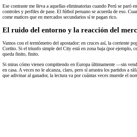
Ese contraste me lleva a aquellas eliminatorias cuando Perú se paró en 
controles y perfiles de pase. El fútbol peruano se acuerda de eso. Cua
come matices que en mercados secundarios sí te pagan rico.
El ruido del entorno y la reacción del mer
Vamos con el termómetro del apostador: en cruces así, la corriente pop
Cortito. Si el triunfo simple del City está en zona baja (por ejemplo, 
queda finito, finito.
Si miras cómo vienen compitiendo en Europa últimamente —sin vende
en casa. A veces no le alcanza, claro, pero sí arrastra los partidos a
que adivinar al ganador, la lectura va por cuántas veces muerde el no