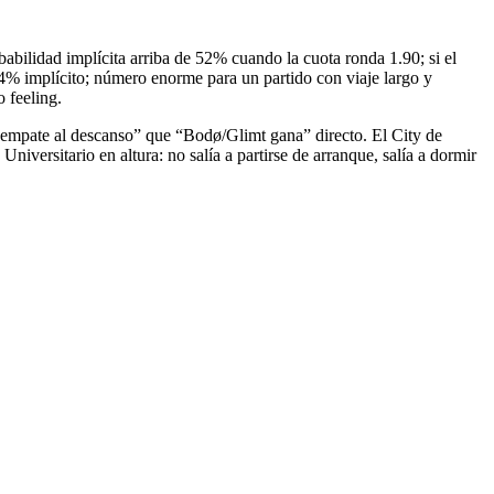
babilidad implícita arriba de 52% cuando la cuota ronda 1.90; si el
1.4% implícito; número enorme para un partido con viaje largo y
 feeling.
 “empate al descanso” que “Bodø/Glimt gana” directo. El City de
versitario en altura: no salía a partirse de arranque, salía a dormir