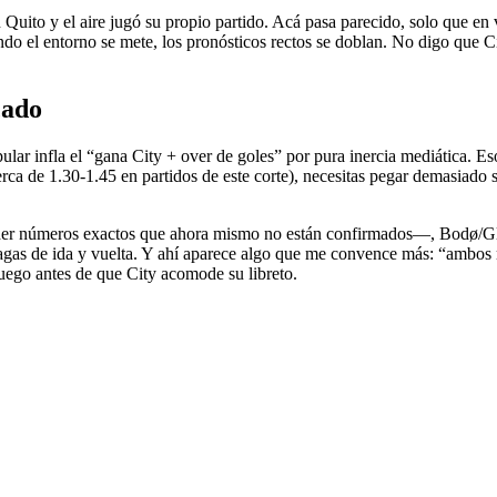
Quito y el aire jugó su propio partido. Acá pasa parecido, solo que en v
ndo el entorno se mete, los pronósticos rectos se doblan. No digo que Ci
cado
ular infla el “gana City + over de goles” por pura inercia mediática. E
cerca de 1.30-1.45 en partidos de este corte), necesitas pegar demasiado
r números exactos que ahora mismo no están confirmados—, Bodø/Glimt
 ráfagas de ida y vuelta. Y ahí aparece algo que me convence más: “ambo
ruego antes de que City acomode su libreto.