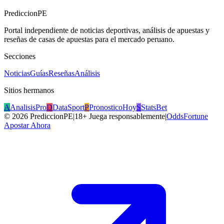
PrediccionPE
Portal independiente de noticias deportivas, análisis de apuestas y
reseñas de casas de apuestas para el mercado peruano.
Secciones
Noticias
Guías
Reseñas
Análisis
Sitios hermanos
A
AnalisisPro
D
DataSport
P
PronosticoHoy
S
StatsBet
©
2026
PrediccionPE
|
18+ Juega responsablemente
|
OddsFortune
Apostar Ahora