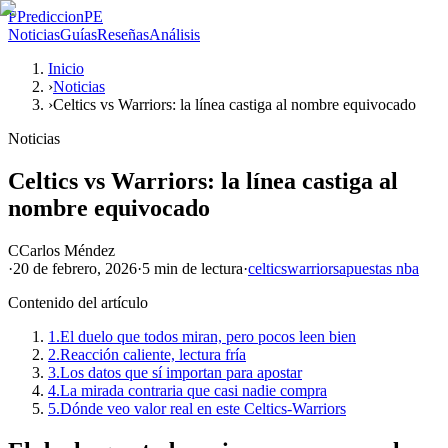
P
PrediccionPE
Noticias
Guías
Reseñas
Análisis
Inicio
›
Noticias
›
Celtics vs Warriors: la línea castiga al nombre equivocado
Noticias
Celtics vs Warriors: la línea castiga al
nombre equivocado
C
Carlos Méndez
·
20 de febrero, 2026
·
5 min
de lectura
·
celtics
warriors
apuestas nba
Contenido del artículo
1.
El duelo que todos miran, pero pocos leen bien
2.
Reacción caliente, lectura fría
3.
Los datos que sí importan para apostar
4.
La mirada contraria que casi nadie compra
5.
Dónde veo valor real en este Celtics-Warriors