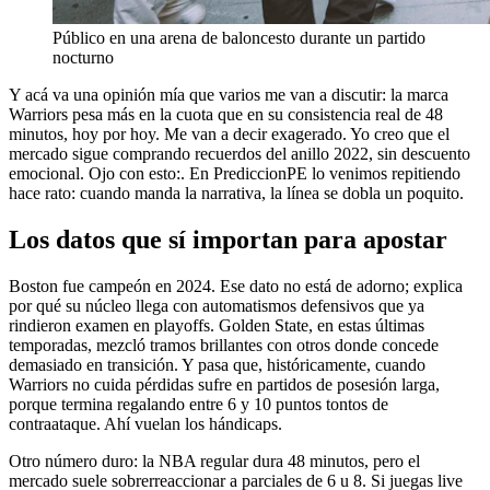
Público en una arena de baloncesto durante un partido
nocturno
Y acá va una opinión mía que varios me van a discutir: la marca
Warriors pesa más en la cuota que en su consistencia real de 48
minutos, hoy por hoy. Me van a decir exagerado. Yo creo que el
mercado sigue comprando recuerdos del anillo 2022, sin descuento
emocional. Ojo con esto:. En PrediccionPE lo venimos repitiendo
hace rato: cuando manda la narrativa, la línea se dobla un poquito.
Los datos que sí importan para apostar
Boston fue campeón en 2024. Ese dato no está de adorno; explica
por qué su núcleo llega con automatismos defensivos que ya
rindieron examen en playoffs. Golden State, en estas últimas
temporadas, mezcló tramos brillantes con otros donde concede
demasiado en transición. Y pasa que, históricamente, cuando
Warriors no cuida pérdidas sufre en partidos de posesión larga,
porque termina regalando entre 6 y 10 puntos tontos de
contraataque. Ahí vuelan los hándicaps.
Otro número duro: la NBA regular dura 48 minutos, pero el
mercado suele sobrerreaccionar a parciales de 6 u 8. Si juegas live