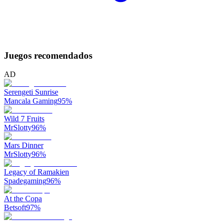
Juegos recomendados
AD
Serengeti Sunrise
Mancala Gaming
95
%
Wild 7 Fruits
MrSlotty
96
%
Mars Dinner
MrSlotty
96
%
Legacy of Ramakien
Spadegaming
96
%
At the Copa
Betsoft
97
%