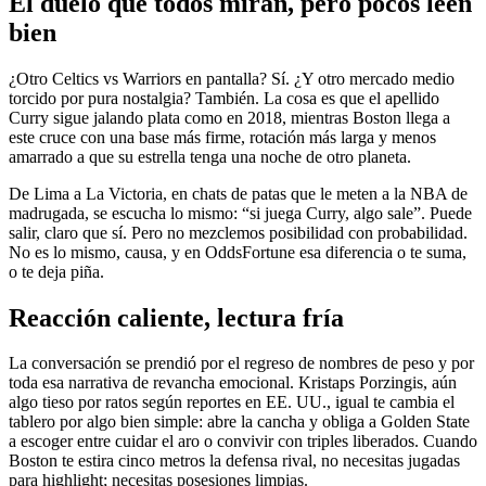
El duelo que todos miran, pero pocos leen
bien
¿Otro Celtics vs Warriors en pantalla? Sí. ¿Y otro mercado medio
torcido por pura nostalgia? También. La cosa es que el apellido
Curry sigue jalando plata como en 2018, mientras Boston llega a
este cruce con una base más firme, rotación más larga y menos
amarrado a que su estrella tenga una noche de otro planeta.
De Lima a La Victoria, en chats de patas que le meten a la NBA de
madrugada, se escucha lo mismo: “si juega Curry, algo sale”. Puede
salir, claro que sí. Pero no mezclemos posibilidad con probabilidad.
No es lo mismo, causa, y en OddsFortune esa diferencia o te suma,
o te deja piña.
Reacción caliente, lectura fría
La conversación se prendió por el regreso de nombres de peso y por
toda esa narrativa de revancha emocional. Kristaps Porzingis, aún
algo tieso por ratos según reportes en EE. UU., igual te cambia el
tablero por algo bien simple: abre la cancha y obliga a Golden State
a escoger entre cuidar el aro o convivir con triples liberados. Cuando
Boston te estira cinco metros la defensa rival, no necesitas jugadas
para highlight; necesitas posesiones limpias.