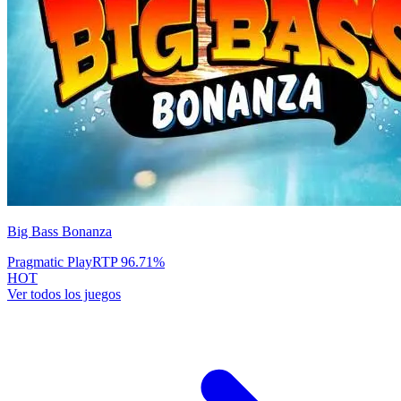
Big Bass Bonanza
Pragmatic Play
RTP
96.71
%
HOT
Ver todos los juegos