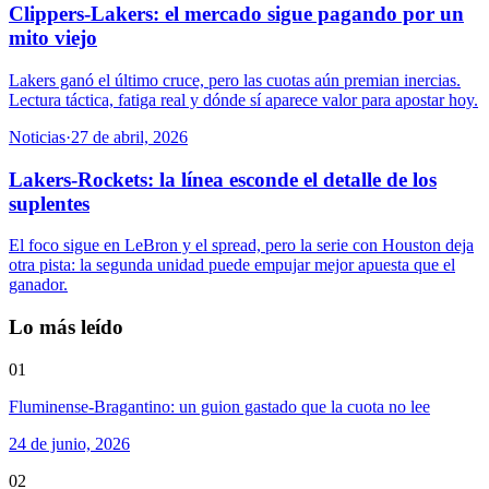
Clippers-Lakers: el mercado sigue pagando por un
mito viejo
Lakers ganó el último cruce, pero las cuotas aún premian inercias.
Lectura táctica, fatiga real y dónde sí aparece valor para apostar hoy.
Noticias
·
27 de abril, 2026
Lakers-Rockets: la línea esconde el detalle de los
suplentes
El foco sigue en LeBron y el spread, pero la serie con Houston deja
otra pista: la segunda unidad puede empujar mejor apuesta que el
ganador.
Lo más leído
01
Fluminense-Bragantino: un guion gastado que la cuota no lee
24 de junio, 2026
02