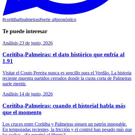
#
coritiba
#
palmeiras
#
serie a
#
pronóstico
Te puede interesar
Análisis
·
23 de junio, 2026
Coritiba-Palmeiras: el dato histórico que enfría al
1.91
Visitar el Couto Pereira nunca es sencillo para el Verdão. La historia
reciente muestra partidos cerrados donde la cuota corta de Palmeiras
suele mentir.
Análisis
·
14 de junio, 2026
Coritiba-Palmeiras: cuando el historial habla más
que el momento
Los cruces entre Coritiba y Palmeiras siguen un patrón innegable.
En temporadas recientes, la fricción y el control han pesado más que
las rachas. ¿Se repetirá el libreto?