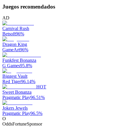
Juegos recomendados
AD
Carnival Rush
Betsoft
96
%
Dragon King
GameArt
96
%
Funkfest Bonanza
G Games
95.8
%
Biggest Vault
Red Tiger
96.14
%
HOT
Sweet Bonanza
Pragmatic Play
96.51
%
Jokers Jewels
Pragmatic Play
96.5
%
O
OddsFortune
Sponsor