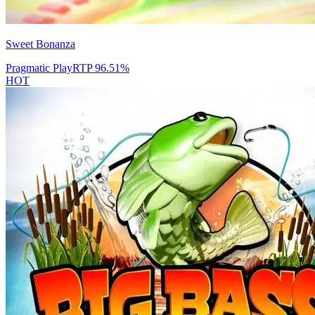
Sweet Bonanza
Pragmatic Play
RTP
96.51
%
HOT