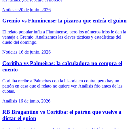
Noticias
·
20 de junio, 2026
Gremio vs Fluminense: la pizarra que enfría el guion
El relato popular infla a Fluminense, pero los números fríos le dan la
ventaja a Gremio. Analizamos las claves tácticas y estadísticas del
duelo del domingo.
Noticias
·
16 de junio, 2026
Coritiba vs Palmeiras: la calculadora no compra el
cuento
Coritiba recibe a Palmeiras con la historia en contra, pero hay un
patrón en casa que el relato no quiere ver. Análisis frío antes de las
cuotas.
Análisis
·
16 de junio, 2026
RB Bragantino vs Coritiba: el patrón que vuelve a
dictar el guion