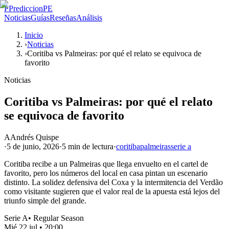
P
PrediccionPE
Noticias
Guías
Reseñas
Análisis
Inicio
›
Noticias
›
Coritiba vs Palmeiras: por qué el relato se equivoca de
favorito
Noticias
Coritiba vs Palmeiras: por qué el relato
se equivoca de favorito
A
Andrés Quispe
·
5 de junio, 2026
·
5 min
de lectura
·
coritiba
palmeiras
serie a
Coritiba recibe a un Palmeiras que llega envuelto en el cartel de
favorito, pero los números del local en casa pintan un escenario
distinto. La solidez defensiva del Coxa y la intermitencia del Verdão
como visitante sugieren que el valor real de la apuesta está lejos del
triunfo simple del grande.
Serie A
•
Regular Season
Mié 22 jul
•
20:00