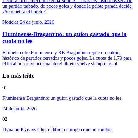
Lectura táctica del cruce en la Serie A. Los datos históricos señalan
un partido trabado, de pocos goles y donde la pelota parada decide.
¿Se repetirá el libreto?
Noticias
·
24 de junio, 2026
Fluminense-Bragantino: un guion gastado que la
cuota no lee
El duelo entre Fluminense y RB Bragantino repite un patrón
histórico de partidos cerrados y pocos goles. La cuota de 1.73 para
el local no convence cuando el libreto vuelve siempre igual.
Lo más leído
01
Fluminense-Bragantino: un guion gastado que la cuota no lee
24 de junio, 2026
02
Dynamo Kyiv vs Cluj: el libreto europeo que no cambia