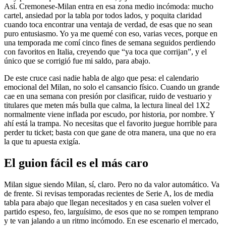
Así. Cremonese-Milan entra en esa zona medio incómoda: mucho
cartel, ansiedad por la tabla por todos lados, y poquita claridad
cuando toca encontrar una ventaja de verdad, de esas que no sean
puro entusiasmo. Yo ya me quemé con eso, varias veces, porque en
una temporada me comí cinco fines de semana seguidos perdiendo
con favoritos en Italia, creyendo que “ya toca que corrijan”, y el
único que se corrigió fue mi saldo, para abajo.
De este cruce casi nadie habla de algo que pesa: el calendario
emocional del Milan, no solo el cansancio físico. Cuando un grande
cae en una semana con presión por clasificar, ruido de vestuario y
titulares que meten más bulla que calma, la lectura lineal del 1X2
normalmente viene inflada por escudo, por historia, por nombre. Y
ahí está la trampa. No necesitas que el favorito juegue horrible para
perder tu ticket; basta con que gane de otra manera, una que no era
la que tu apuesta exigía.
El guion fácil es el más caro
Milan sigue siendo Milan, sí, claro. Pero no da valor automático. Va
de frente. Si revisas temporadas recientes de Serie A, los de media
tabla para abajo que llegan necesitados y en casa suelen volver el
partido espeso, feo, larguísimo, de esos que no se rompen temprano
y te van jalando a un ritmo incómodo. En ese escenario el mercado,