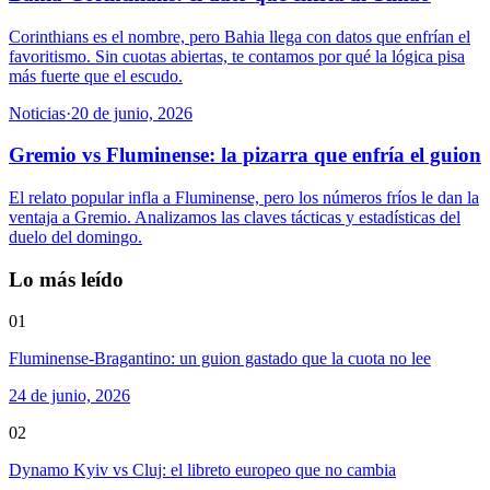
Corinthians es el nombre, pero Bahia llega con datos que enfrían el
favoritismo. Sin cuotas abiertas, te contamos por qué la lógica pisa
más fuerte que el escudo.
Noticias
·
20 de junio, 2026
Gremio vs Fluminense: la pizarra que enfría el guion
El relato popular infla a Fluminense, pero los números fríos le dan la
ventaja a Gremio. Analizamos las claves tácticas y estadísticas del
duelo del domingo.
Lo más leído
01
Fluminense-Bragantino: un guion gastado que la cuota no lee
24 de junio, 2026
02
Dynamo Kyiv vs Cluj: el libreto europeo que no cambia