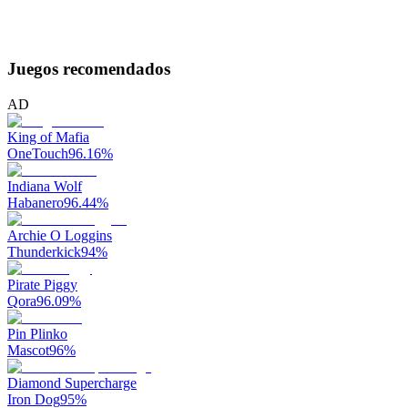
Juegos recomendados
AD
King of Mafia
OneTouch
96.16
%
Indiana Wolf
Habanero
96.44
%
Archie O Loggins
Thunderkick
94
%
Pirate Piggy
Qora
96.09
%
Pin Plinko
Mascot
96
%
Diamond Supercharge
Iron Dog
95
%