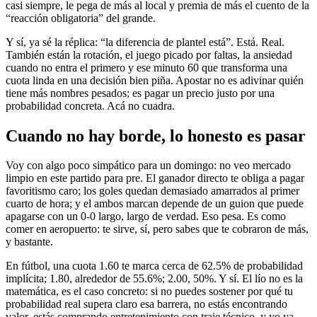
casi siempre, le pega de más al local y premia de más el cuento de la
“reacción obligatoria” del grande.
Y sí, ya sé la réplica: “la diferencia de plantel está”. Está. Real.
También están la rotación, el juego picado por faltas, la ansiedad
cuando no entra el primero y ese minuto 60 que transforma una
cuota linda en una decisión bien piña. Apostar no es adivinar quién
tiene más nombres pesados; es pagar un precio justo por una
probabilidad concreta. Acá no cuadra.
Cuando no hay borde, lo honesto es pasar
Voy con algo poco simpático para un domingo: no veo mercado
limpio en este partido para pre. El ganador directo te obliga a pagar
favoritismo caro; los goles quedan demasiado amarrados al primer
cuarto de hora; y el ambos marcan depende de un guion que puede
apagarse con un 0-0 largo, largo de verdad. Eso pesa. Es como
comer en aeropuerto: te sirve, sí, pero sabes que te cobraron de más,
y bastante.
En fútbol, una cuota 1.60 te marca cerca de 62.5% de probabilidad
implícita; 1.80, alrededor de 55.6%; 2.00, 50%. Y sí. El lío no es la
matemática, es el caso concreto: si no puedes sostener por qué tu
probabilidad real supera claro esa barrera, no estás encontrando
valor, estás comprando entretenimiento con traje técnico, y yo ya