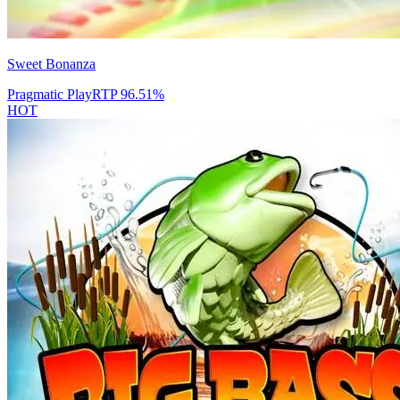
Sweet Bonanza
Pragmatic Play
RTP
96.51
%
HOT