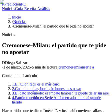
P
PrediccionPE
Noticias
Guías
Reseñas
Análisis
Inicio
›
Noticias
›
Cremonese-Milan: el partido que te pide no apostar
Noticias
Cremonese-Milan: el partido que te pide
no apostar
D
Diego Salazar
·
1 de marzo, 2026
·
5 min
de lectura
·
cremonese
milan
serie a
Contenido del artículo
1.
El guion fácil es el más caro
2.
Cuando no hay borde, lo honesto es pasar
3.
El dato incómodo: el empate también te puede dejar sin aire
4.
Patrón repetido en Serie A: el mercado adora al grande
herido
Hay partidos que te dicen “métele”, y justo ahí conviene callarse.