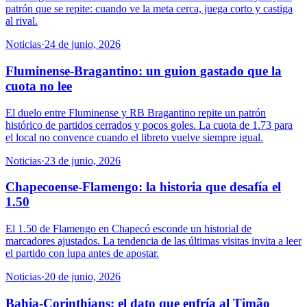
patrón que se repite: cuando ve la meta cerca, juega corto y castiga
al rival.
Noticias
·
24 de junio, 2026
Fluminense-Bragantino: un guion gastado que la
cuota no lee
El duelo entre Fluminense y RB Bragantino repite un patrón
histórico de partidos cerrados y pocos goles. La cuota de 1.73 para
el local no convence cuando el libreto vuelve siempre igual.
Noticias
·
23 de junio, 2026
Chapecoense-Flamengo: la historia que desafía el
1.50
El 1.50 de Flamengo en Chapecó esconde un historial de
marcadores ajustados. La tendencia de las últimas visitas invita a leer
el partido con lupa antes de apostar.
Noticias
·
20 de junio, 2026
Bahia-Corinthians: el dato que enfría al Timão