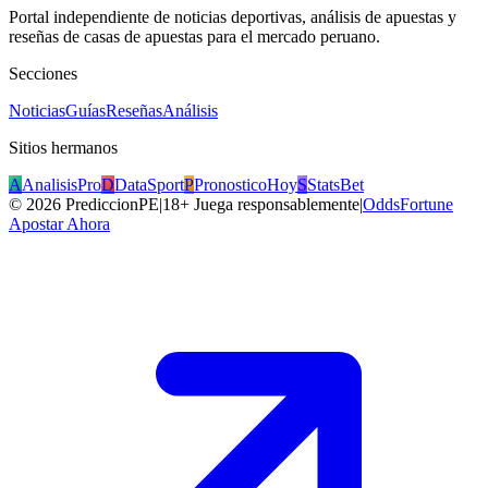
Portal independiente de noticias deportivas, análisis de apuestas y
reseñas de casas de apuestas para el mercado peruano.
Secciones
Noticias
Guías
Reseñas
Análisis
Sitios hermanos
A
AnalisisPro
D
DataSport
P
PronosticoHoy
S
StatsBet
©
2026
PrediccionPE
|
18+ Juega responsablemente
|
OddsFortune
Apostar Ahora