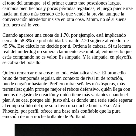
el tono del arranque: si el primer cuarto trae posesiones largas,
cambios bien hechos y pocas pérdidas regaladas, el juego puede irse
hacia un ritmo más cerrado de lo que vende la previa, aunque la
conversación alrededor insista en otra cosa. Mmm, no sé si suena
frío, pero así lo veo.
Cuando aparece una cuota de 1.70, por ejemplo, está implicando
cerca de 58.8% de probabilidad. Una de 2.20 sugiere alrededor de
45.5%. Ese cálculo no decide por ti. Ordena la cabeza. Si tu lectura
real del underdog no supera claramente ese umbral, entonces lo que
estás comprando no es valor. Es simpatía. Y la simpatía, en playoffs,
se cobra del bolsillo.
Quiero remarcar otra cosa: no toda estadística sirve. El promedio
bruto de temporada regular, sin contexto de rival ni de rotación,
puede engañar bastante. Prefiero mirar señales más ásperas, más
terrenales: quién protege mejor el rebote defensivo, quién llega con
menos desgaste de creación y quién tiene más variantes cuando el
plan A se cae, porque ahí, justo ahí, es donde una serie suele separar
al equipo sólido del que solo tuvo una noche bonita. Eso. Ahí
Phoenix, por perfil, ofrece una base más confiable que la pura
emoción de una noche brillante de Portland.