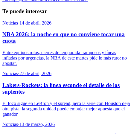
Te puede interesar
Noticias
·
14 de abril, 2026
NBA 2026: la noche en que no conviene tocar una
cuota
Entre equipos rotos, cierres de temporada tramposos y líneas
infladas por urgencias, la NBA de este martes pide lo más raro: no
apostar.
Noticias
·
27 de abril, 2026
Lakers-Rockets: la línea esconde el detalle de los
suplentes
El foco sigue en LeBron y el spread, pero la serie con Houston deja
otra pista: la segunda unidad puede empujar mejor apuesta que el
ganador.
Noticias
·
13 de marzo, 2026