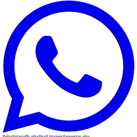
#
nba
#
playoffs nba
#
trail blazers
#
apuestas nba