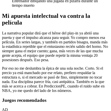
Entrenador dibujando una jugada en pizarra durante un
tiempo muerto
Mi apuesta intelectual va contra la
película
La narrativa popular dirá que el héroe del play-in ya abrió una
puerta y que el impulso alcanza para seguir. Yo compro menos esa
película. En series largas, y también en partidos bisagra, manda más
la estadística repetible que el entusiasmo recién salido del horno. No
siempre gana el mejor cuento; gana, más veces de las que mucha
gente acepta, el equipo que puede repetir la misma ventaja 20
posesiones después. Eso pesa.
Por eso no me deslumbra la épica de una sola noche. Corto. Si el
precio ya está manchado por ese relato, prefiero respaldar la
estructura o, si el mercado se pasó de fino, simplemente no tocar
nada. Esa disciplina parece fría, casi antipática. También es la que
más se acerca a cobrar. En PrediccionPE, cuando el ruido sube en
NBA, yo me quedo del lado de los números.
Juegos recomendados
AD