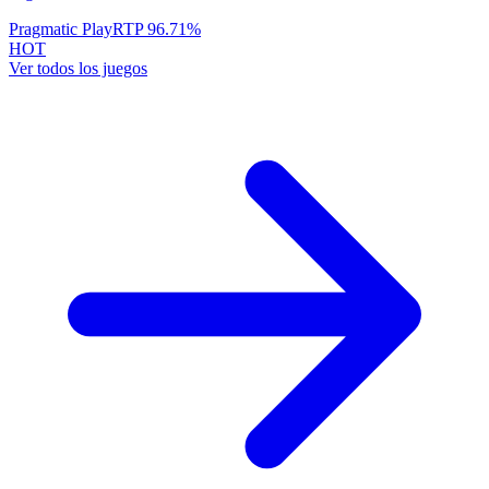
Pragmatic Play
RTP
96.71
%
HOT
Ver todos los juegos