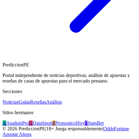
PrediccionPE
Portal independiente de noticias deportivas, análisis de apuestas y
reseñas de casas de apuestas para el mercado peruano.
Secciones
Noticias
Guías
Reseñas
Análisis
Sitios hermanos
A
AnalisisPro
D
DataSport
P
PronosticoHoy
S
StatsBet
©
2026
PrediccionPE
|
18+ Juega responsablemente
|
OddsFortune
Apostar Ahora