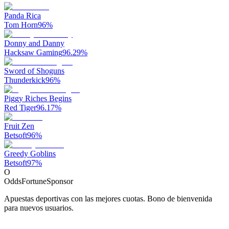
Panda Rica
Tom Horn
96
%
Donny and Danny
Hacksaw Gaming
96.29
%
Sword of Shoguns
Thunderkick
96
%
Piggy Riches Begins
Red Tiger
96.17
%
Fruit Zen
Betsoft
96
%
Greedy Goblins
Betsoft
97
%
O
OddsFortune
Sponsor
Apuestas deportivas con las mejores cuotas. Bono de bienvenida
para nuevos usuarios.