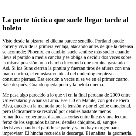
La parte táctica que suele llegar tarde al
boleto
Visto desde la pizarra, el dilema parece sencillo. Portland puede
correr y vivir de la primera ventaja, atacando antes de que la defensa
se acomode; Phoenix, en cambio, suele sentirse más suelto cuando
lleva el partido a media cancha y te obliga a decidir dos veces sobre
la misma posesión, una chamba incómoda que termina gastando.
Así. Si los Suns cierran la pintura y fuerzan tiros de afuera con una
mano encima, el entusiasmo inicial del underdog empieza a
consumir piernas. Esa erosión a veces ni se ve en el primer cuarto.
Sale después. Cuando queda poco y la pelota quema.
Me pasa algo parecido a lo que vi en la final peruana de 2009 entre
Universitario y Alianza Lima. Ese 1-0 en Matute, con gol de Piero
Alva, quedó en la memoria por la tensión y por el golpe emocional,
pero tácticamente se resolvió por detalles bastante menos
románticos: coberturas, distancias cortas entre líneas y una lectura
feroz de los segundos balones, detalles chiquitos, sí, aunque
decisivos cuando el partido se parte y ya no hay margen para
improvisar. El hincha recuerda la descarga. El analista, la geometría.