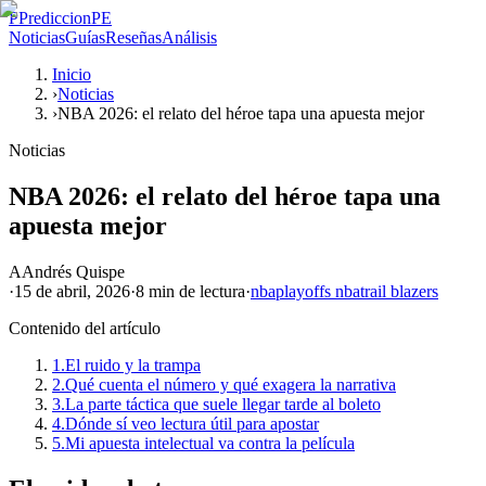
P
PrediccionPE
Noticias
Guías
Reseñas
Análisis
Inicio
›
Noticias
›
NBA 2026: el relato del héroe tapa una apuesta mejor
Noticias
NBA 2026: el relato del héroe tapa una
apuesta mejor
A
Andrés Quispe
·
15 de abril, 2026
·
8 min
de lectura
·
nba
playoffs nba
trail blazers
Contenido del artículo
1.
El ruido y la trampa
2.
Qué cuenta el número y qué exagera la narrativa
3.
La parte táctica que suele llegar tarde al boleto
4.
Dónde sí veo lectura útil para apostar
5.
Mi apuesta intelectual va contra la película