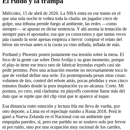
El ruido y la trampa
Miércoles, 15 de abril de 2026. La NBA entra en ese tramo en el
que una sola noche te voltea toda la charla: un jugador crece de
golpe, una tribuna prende fuego al ambiente, las redes —como
siempre— se apuran en dictar sentencia. Y ahí asoma la tentación de
siempre para el apostador, esa que ya conocemos y que tantas veces
jala cuando la serie apenas empieza a hervir: comprar el relato del
héroe sin revisar antes si la cuota ya vino inflada, inflada de más.
Portland y Phoenix ponen justamente esa tensión sobre la mesa. El
foco de la gente cae sobre Deni Avdija y su gran momento, porque
el play-in tiene ese truco raro de fabricar leyendas exprés casi sin
pedir permiso. Pero una actuación enorme no necesariamente toca lo
que de verdad define una serie. En postemporada pesan otras cosas:
volumen de tiro, control del rebote atrás, pocas pérdidas y esos cinco
minutos finales donde la pura inspiración ya no alcanza. Corto. Mi
postura, yo creo, está clarísima: en playoffs conviene fiarse más del
dato que se repite que del clip viral que te aparece al toque.
Esa distancia entre emoción y lectura fría me lleva de vuelta, por
otro deporte, a Lima en el repechaje rumbo a Rusia 2018. Perú le
ganó a Nueva Zelanda en el Nacional con un ambiente que
empujaba paredes, sí, pero ese partido no se sostuvo solo por fervor
ni por ruido, sino por una ocupación muy racional de los carriles,