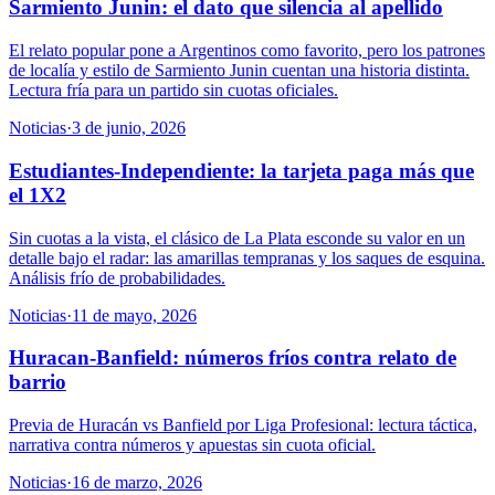
Sarmiento Junin: el dato que silencia al apellido
El relato popular pone a Argentinos como favorito, pero los patrones
de localía y estilo de Sarmiento Junin cuentan una historia distinta.
Lectura fría para un partido sin cuotas oficiales.
Noticias
·
3 de junio, 2026
Estudiantes-Independiente: la tarjeta paga más que
el 1X2
Sin cuotas a la vista, el clásico de La Plata esconde su valor en un
detalle bajo el radar: las amarillas tempranas y los saques de esquina.
Análisis frío de probabilidades.
Noticias
·
11 de mayo, 2026
Huracan-Banfield: números fríos contra relato de
barrio
Previa de Huracán vs Banfield por Liga Profesional: lectura táctica,
narrativa contra números y apuestas sin cuota oficial.
Noticias
·
16 de marzo, 2026