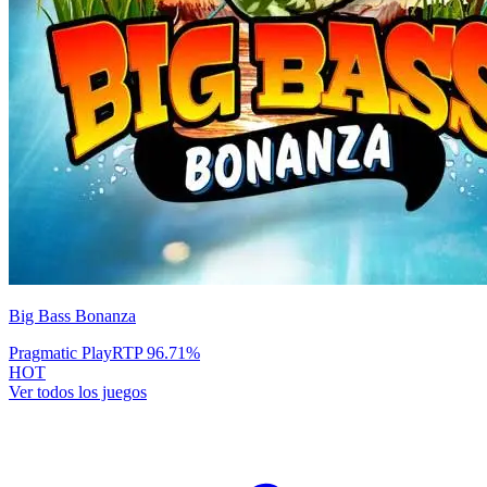
Big Bass Bonanza
Pragmatic Play
RTP
96.71
%
HOT
Ver todos los juegos