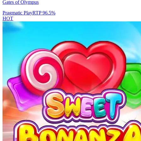
Gates of Olympus
Pragmatic Play
RTP
96.5
%
HOT