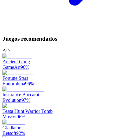
Juegos recomendados
AD
Ancient Gong
GameArt
96
%
Fortune Stars
Endorphina
96
%
Insurance Baccarat
Evolution
97
%
Tessa Hunt Warrior Tomb
Mascot
96
%
Gladiator
Betsoft
92
%