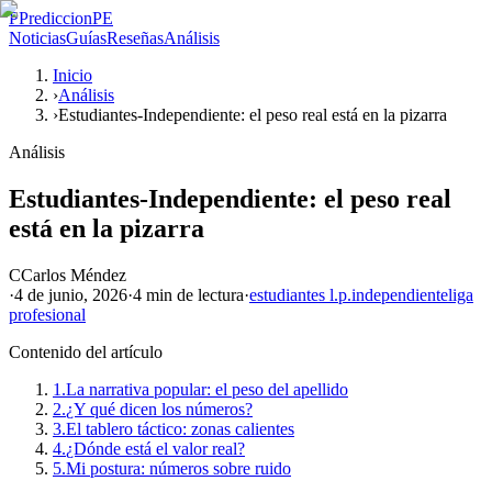
P
PrediccionPE
Noticias
Guías
Reseñas
Análisis
Inicio
›
Análisis
›
Estudiantes-Independiente: el peso real está en la pizarra
Análisis
Estudiantes-Independiente: el peso real
está en la pizarra
C
Carlos Méndez
·
4 de junio, 2026
·
4 min
de lectura
·
estudiantes l.p.
independiente
liga
profesional
Contenido del artículo
1.
La narrativa popular: el peso del apellido
2.
¿Y qué dicen los números?
3.
El tablero táctico: zonas calientes
4.
¿Dónde está el valor real?
5.
Mi postura: números sobre ruido