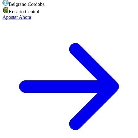
Belgrano Cordoba
Rosario Central
Apostar Ahora