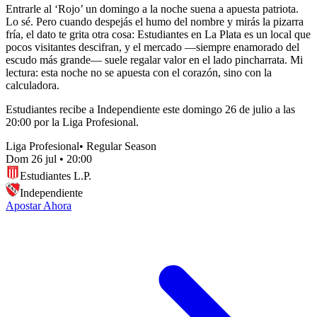
Entrarle al ‘Rojo’ un domingo a la noche suena a apuesta patriota.
Lo sé. Pero cuando despejás el humo del nombre y mirás la pizarra
fría, el dato te grita otra cosa: Estudiantes en La Plata es un local que
pocos visitantes descifran, y el mercado —siempre enamorado del
escudo más grande— suele regalar valor en el lado pincharrata. Mi
lectura: esta noche no se apuesta con el corazón, sino con la
calculadora.
Estudiantes recibe a Independiente este domingo 26 de julio a las
20:00 por la Liga Profesional.
Liga Profesional
•
Regular Season
Dom 26 jul
•
20:00
Estudiantes L.P.
Independiente
Apostar Ahora