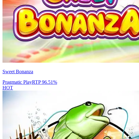
Sweet Bonanza
Pragmatic Play
RTP
96.51
%
HOT