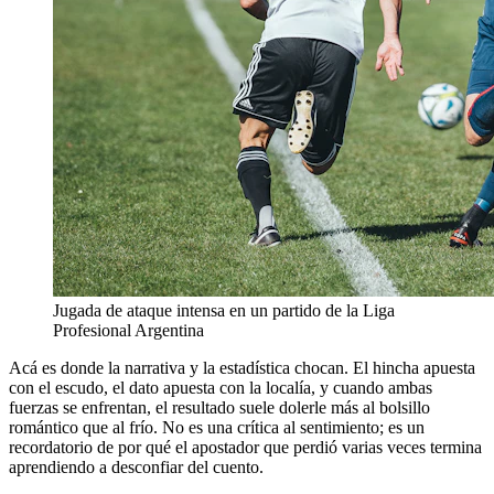
Jugada de ataque intensa en un partido de la Liga
Profesional Argentina
Acá es donde la narrativa y la estadística chocan. El hincha apuesta
con el escudo, el dato apuesta con la localía, y cuando ambas
fuerzas se enfrentan, el resultado suele dolerle más al bolsillo
romántico que al frío. No es una crítica al sentimiento; es un
recordatorio de por qué el apostador que perdió varias veces termina
aprendiendo a desconfiar del cuento.