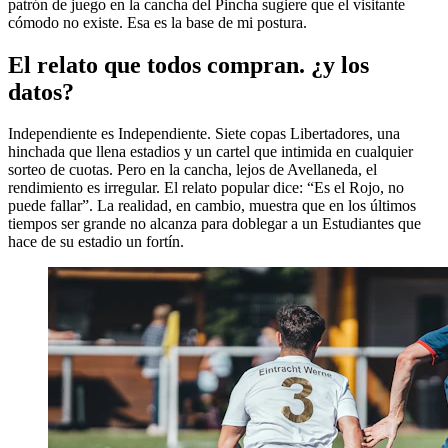
patrón de juego en la cancha del Pincha sugiere que el visitante
cómodo no existe. Esa es la base de mi postura.
El relato que todos compran. ¿y los
datos?
Independiente es Independiente. Siete copas Libertadores, una
hinchada que llena estadios y un cartel que intimida en cualquier
sorteo de cuotas. Pero en la cancha, lejos de Avellaneda, el
rendimiento es irregular. El relato popular dice: “Es el Rojo, no
puede fallar”. La realidad, en cambio, muestra que en los últimos
tiempos ser grande no alcanza para doblegar a un Estudiantes que
hace de su estadio un fortín.