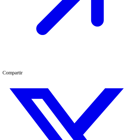
Compartir