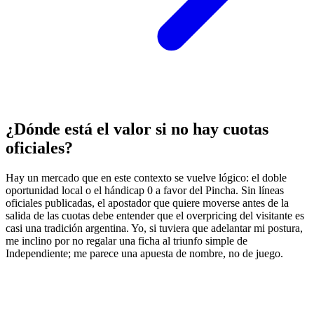
¿Dónde está el valor si no hay cuotas
oficiales?
Hay un mercado que en este contexto se vuelve lógico: el doble
oportunidad local o el hándicap 0 a favor del Pincha. Sin líneas
oficiales publicadas, el apostador que quiere moverse antes de la
salida de las cuotas debe entender que el overpricing del visitante es
casi una tradición argentina. Yo, si tuviera que adelantar mi postura,
me inclino por no regalar una ficha al triunfo simple de
Independiente; me parece una apuesta de nombre, no de juego.