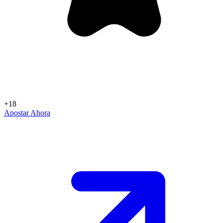
+18
Apostar Ahora