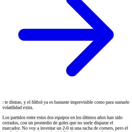
: te distrae, y el fútbol ya es bastante imprevisible como para sumarle
volatilidad extra.
Los partidos entre estos dos equipos en los últimos años han sido
cerrados, con un promedio de goles que no suele disparar el
marcador. No voy a inventar un 2-0 ni una racha de corners, pero el