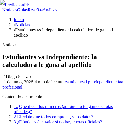
P
PrediccionPE
Noticias
Guías
Reseñas
Análisis
Inicio
›
Noticias
›
Estudiantes vs Independiente: la calculadora le gana al
apellido
Noticias
Estudiantes vs Independiente: la
calculadora le gana al apellido
D
Diego Salazar
·
1 de junio, 2026
·
4 min
de lectura
·
estudiantes l.p.
independiente
liga
profesional
Contenido del artículo
1.
¿Qué dicen los números (aunque no tengamos cuotas
oficiales)?
2.
El relato que todos compran. ¿y los datos?
3.
¿Dónde está el valor si no hay cuotas oficiales?