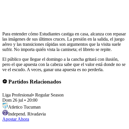
Para entender cómo Estudiantes castiga en casa, alcanza con repasar
las imágenes de sus últimos cruces. La presión en la salida, el juego
aéreo y las transiciones rápidas son argumentos que la visita suele
sufrir. No importa quién vista la camiseta; el libreto se repite.
El público que llegue el domingo a la cancha gritará con ilusión,
pero el que apuesta con la cabeza sabe que el valor está donde no se
ve el escudo. A veces, ganar una apuesta es no perderla.
⚽ Partidos Relacionados
Liga Profesional
•
Regular Season
Dom 26 jul
•
20:00
Atletico Tucuman
Independ. Rivadavia
Apostar Ahora