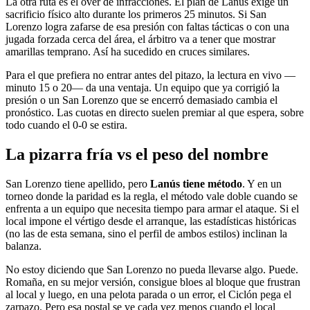
La otra ruta es el over de infracciones. El plan de Lanús exige un
sacrificio físico alto durante los primeros 25 minutos. Si San
Lorenzo logra zafarse de esa presión con faltas tácticas o con una
jugada forzada cerca del área, el árbitro va a tener que mostrar
amarillas temprano. Así ha sucedido en cruces similares.
Para el que prefiera no entrar antes del pitazo, la lectura en vivo —
minuto 15 o 20— da una ventaja. Un equipo que ya corrigió la
presión o un San Lorenzo que se encerró demasiado cambia el
pronóstico. Las cuotas en directo suelen premiar al que espera, sobre
todo cuando el 0-0 se estira.
La pizarra fría vs el peso del nombre
San Lorenzo tiene apellido, pero
Lanús tiene método
. Y en un
torneo donde la paridad es la regla, el método vale doble cuando se
enfrenta a un equipo que necesita tiempo para armar el ataque. Si el
local impone el vértigo desde el arranque, las estadísticas históricas
(no las de esta semana, sino el perfil de ambos estilos) inclinan la
balanza.
No estoy diciendo que San Lorenzo no pueda llevarse algo. Puede.
Romaña, en su mejor versión, consigue bloes al bloque que frustran
al local y luego, en una pelota parada o un error, el Ciclón pega el
zarpazo. Pero esa postal se ve cada vez menos cuando el local