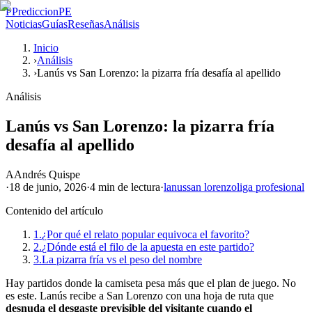
P
PrediccionPE
Noticias
Guías
Reseñas
Análisis
Inicio
›
Análisis
›
Lanús vs San Lorenzo: la pizarra fría desafía al apellido
Análisis
Lanús vs San Lorenzo: la pizarra fría
desafía al apellido
A
Andrés Quispe
·
18 de junio, 2026
·
4 min
de lectura
·
lanus
san lorenzo
liga profesional
Contenido del artículo
1.
¿Por qué el relato popular equivoca el favorito?
2.
¿Dónde está el filo de la apuesta en este partido?
3.
La pizarra fría vs el peso del nombre
Hay partidos donde la camiseta pesa más que el plan de juego. No
es este. Lanús recibe a San Lorenzo con una hoja de ruta que
desnuda el desgaste previsible del visitante cuando el