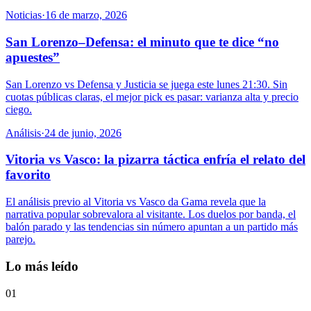
Noticias
·
16 de marzo, 2026
San Lorenzo–Defensa: el minuto que te dice “no
apuestes”
San Lorenzo vs Defensa y Justicia se juega este lunes 21:30. Sin
cuotas públicas claras, el mejor pick es pasar: varianza alta y precio
ciego.
Análisis
·
24 de junio, 2026
Vitoria vs Vasco: la pizarra táctica enfría el relato del
favorito
El análisis previo al Vitoria vs Vasco da Gama revela que la
narrativa popular sobrevalora al visitante. Los duelos por banda, el
balón parado y las tendencias sin número apuntan a un partido más
parejo.
Lo más leído
01