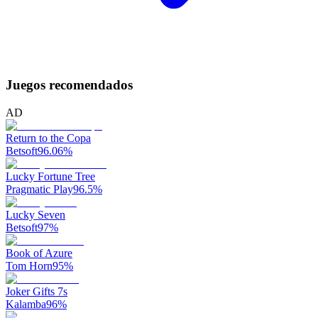
Juegos recomendados
AD
Return to the Copa
Betsoft
96.06
%
Lucky Fortune Tree
Pragmatic Play
96.5
%
Lucky Seven
Betsoft
97
%
Book of Azure
Tom Horn
95
%
Joker Gifts 7s
Kalamba
96
%