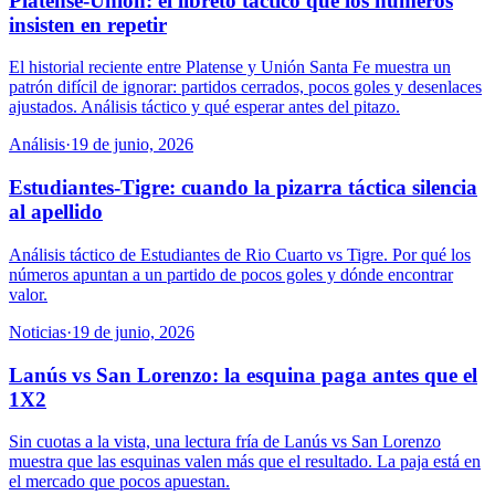
Platense-Unión: el libreto táctico que los números
insisten en repetir
El historial reciente entre Platense y Unión Santa Fe muestra un
patrón difícil de ignorar: partidos cerrados, pocos goles y desenlaces
ajustados. Análisis táctico y qué esperar antes del pitazo.
Análisis
·
19 de junio, 2026
Estudiantes-Tigre: cuando la pizarra táctica silencia
al apellido
Análisis táctico de Estudiantes de Rio Cuarto vs Tigre. Por qué los
números apuntan a un partido de pocos goles y dónde encontrar
valor.
Noticias
·
19 de junio, 2026
Lanús vs San Lorenzo: la esquina paga antes que el
1X2
Sin cuotas a la vista, una lectura fría de Lanús vs San Lorenzo
muestra que las esquinas valen más que el resultado. La paja está en
el mercado que pocos apuestan.