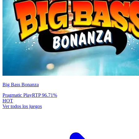
Big Bass Bonanza
Pragmatic Play
RTP
96.71
%
HOT
Ver todos los juegos