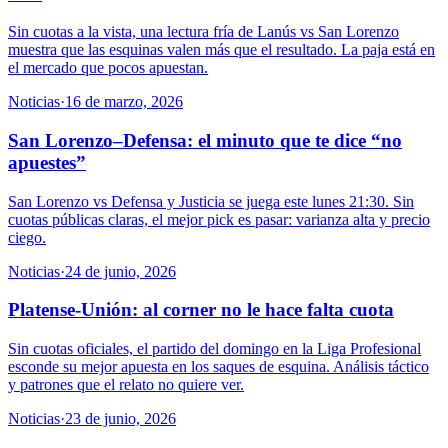
Sin cuotas a la vista, una lectura fría de Lanús vs San Lorenzo
muestra que las esquinas valen más que el resultado. La paja está en
el mercado que pocos apuestan.
Noticias
·
16 de marzo, 2026
San Lorenzo–Defensa: el minuto que te dice “no
apuestes”
San Lorenzo vs Defensa y Justicia se juega este lunes 21:30. Sin
cuotas públicas claras, el mejor pick es pasar: varianza alta y precio
ciego.
Noticias
·
24 de junio, 2026
Platense-Unión: al corner no le hace falta cuota
Sin cuotas oficiales, el partido del domingo en la Liga Profesional
esconde su mejor apuesta en los saques de esquina. Análisis táctico
y patrones que el relato no quiere ver.
Noticias
·
23 de junio, 2026