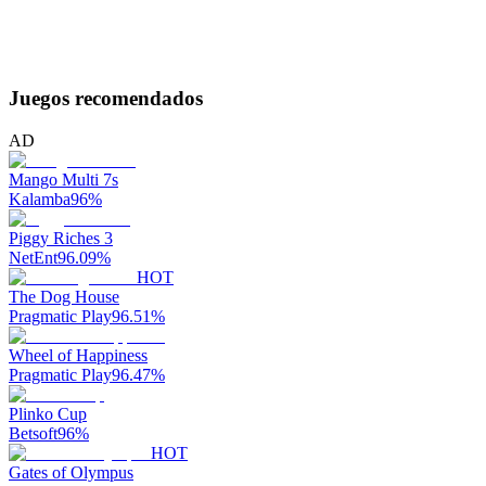
Juegos recomendados
AD
Mango Multi 7s
Kalamba
96
%
Piggy Riches 3
NetEnt
96.09
%
HOT
The Dog House
Pragmatic Play
96.51
%
Wheel of Happiness
Pragmatic Play
96.47
%
Plinko Cup
Betsoft
96
%
HOT
Gates of Olympus