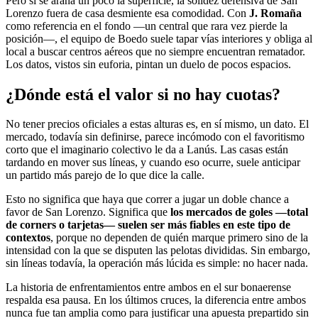
Pero si se araña un poco la superficie, la solidez defensiva de San
Lorenzo fuera de casa desmiente esa comodidad. Con
J. Romaña
como referencia en el fondo —un central que rara vez pierde la
posición—, el equipo de Boedo suele tapar vías interiores y obliga al
local a buscar centros aéreos que no siempre encuentran rematador.
Los datos, vistos sin euforia, pintan un duelo de pocos espacios.
¿Dónde está el valor si no hay cuotas?
No tener precios oficiales a estas alturas es, en sí mismo, un dato. El
mercado, todavía sin definirse, parece incómodo con el favoritismo
corto que el imaginario colectivo le da a Lanús. Las casas están
tardando en mover sus líneas, y cuando eso ocurre, suele anticipar
un partido más parejo de lo que dice la calle.
Esto no significa que haya que correr a jugar un doble chance a
favor de San Lorenzo. Significa que
los mercados de goles —total
de corners o tarjetas— suelen ser más fiables en este tipo de
contextos
, porque no dependen de quién marque primero sino de la
intensidad con la que se disputen las pelotas divididas. Sin embargo,
sin líneas todavía, la operación más lúcida es simple: no hacer nada.
La historia de enfrentamientos entre ambos en el sur bonaerense
respalda esa pausa. En los últimos cruces, la diferencia entre ambos
nunca fue tan amplia como para justificar una apuesta prepartido sin