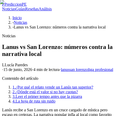
P
PrediccionPE
Noticias
Guías
Reseñas
Análisis
Inicio
›
Noticias
›
Lanus vs San Lorenzo: números contra la narrativa local
Noticias
Lanus vs San Lorenzo: números contra la
narrativa local
L
Lucía Paredes
·
15 de junio, 2026
·
4 min
de lectura
·
lanus
san lorenzo
liga profesional
Contenido del artículo
1.
¿Por qué el relato vende un Lanús tan superior?
2.
¿Dónde está el valor si no hay cuotas?
3.
Leer el primer tempo antes que la pizarra
4.
La hoja de ruta sin ruido
Lanús recibe a San Lorenzo en un cruce cargado de mística pero
escaso en certezas. La narrativa popular infla al local como favorito