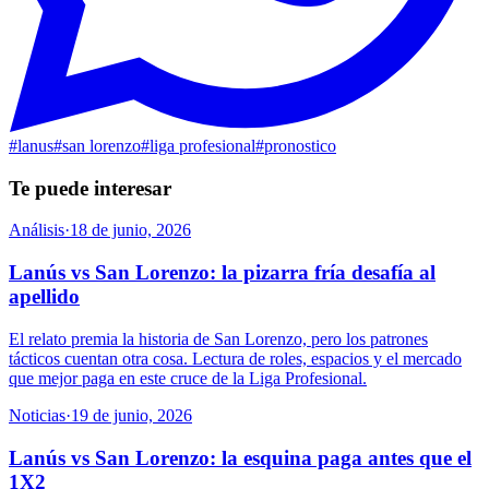
#
lanus
#
san lorenzo
#
liga profesional
#
pronostico
Te puede interesar
Análisis
·
18 de junio, 2026
Lanús vs San Lorenzo: la pizarra fría desafía al
apellido
El relato premia la historia de San Lorenzo, pero los patrones
tácticos cuentan otra cosa. Lectura de roles, espacios y el mercado
que mejor paga en este cruce de la Liga Profesional.
Noticias
·
19 de junio, 2026
Lanús vs San Lorenzo: la esquina paga antes que el
1X2