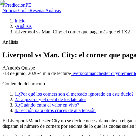
P
PrediccionPE
Noticias
Guías
Reseñas
Análisis
Inicio
›
Análisis
›
Liverpool vs Man. City: el corner que paga más que el 1X2
Análisis
Liverpool vs Man. City: el corner que pag
A
Andrés Quispe
·
18 de junio, 2026
·
4 min
de lectura
·
liverpool
manchester city
premier 
Contenido del artículo
1.
¿Por qué los corners son el mercado ignorado en este duelo?
2.
La pizarra y el perfil de los laterales
3.
¿Cuándo entra el valor en vivo?
4.
Lección para otros cruces de alta tensión
El Liverpool-Manchester City no se decide necesariamente en el ganad
disparan el número de corners por encima de lo que las cuotas suelen r