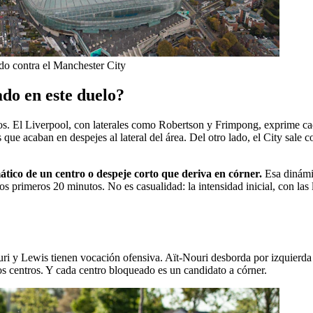
ido contra el Manchester City
do en este duelo?
os. El Liverpool, con laterales como Robertson y Frimpong, exprime cad
ue acaban en despejes al lateral del área. Del otro lado, el City sale co
tico de un centro o despeje corto que deriva en córner.
Esa dinámic
os primeros 20 minutos. No es casualidad: la intensidad inicial, con las
ri y Lewis tienen vocación ofensiva. Aït-Nouri desborda por izquierda y
s centros. Y cada centro bloqueado es un candidato a córner.