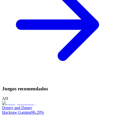
Juegos recomendados
AD
Donny and Danny
Hacksaw Gaming
96.29
%