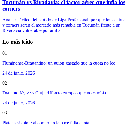
Tucumán vs Rivadavia: el factor aéreo que infla los
corners
Análisis táctico del partido de Liga Profesional: por qué los centros
y corners serán el mercado más rentable en Tucumán frente a un
Rivadavia vulnerable por arriba.
Lo más leído
01
Fluminense-Bragantino: un guion gastado que la cuota no lee
24 de junio, 2026
02
Dynamo Kyiv vs Cluj: el libreto europeo que no cambia
24 de junio, 2026
03
Platense-Unión: al corner no le hace falta cuota