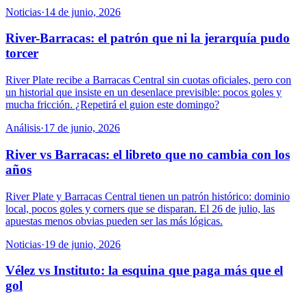
Noticias
·
14 de junio, 2026
River-Barracas: el patrón que ni la jerarquía pudo
torcer
River Plate recibe a Barracas Central sin cuotas oficiales, pero con
un historial que insiste en un desenlace previsible: pocos goles y
mucha fricción. ¿Repetirá el guion este domingo?
Análisis
·
17 de junio, 2026
River vs Barracas: el libreto que no cambia con los
años
River Plate y Barracas Central tienen un patrón histórico: dominio
local, pocos goles y corners que se disparan. El 26 de julio, las
apuestas menos obvias pueden ser las más lógicas.
Noticias
·
19 de junio, 2026
Vélez vs Instituto: la esquina que paga más que el
gol