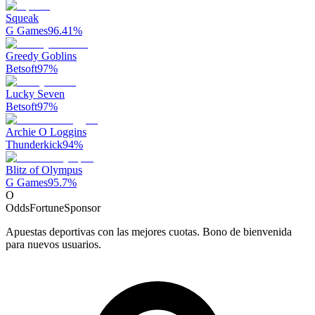
Squeak
G Games
96.41
%
Greedy Goblins
Betsoft
97
%
Lucky Seven
Betsoft
97
%
Archie O Loggins
Thunderkick
94
%
Blitz of Olympus
G Games
95.7
%
O
OddsFortune
Sponsor
Apuestas deportivas con las mejores cuotas. Bono de bienvenida
para nuevos usuarios.