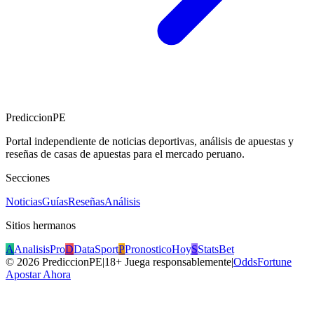
PrediccionPE
Portal independiente de noticias deportivas, análisis de apuestas y
reseñas de casas de apuestas para el mercado peruano.
Secciones
Noticias
Guías
Reseñas
Análisis
Sitios hermanos
A
AnalisisPro
D
DataSport
P
PronosticoHoy
S
StatsBet
©
2026
PrediccionPE
|
18+ Juega responsablemente
|
OddsFortune
Apostar Ahora