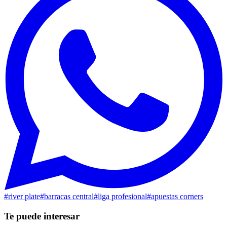
#
river plate
#
barracas central
#
liga profesional
#
apuestas corners
Te puede interesar