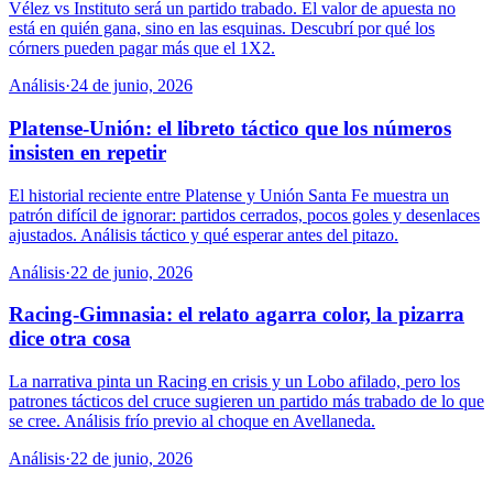
Vélez vs Instituto será un partido trabado. El valor de apuesta no
está en quién gana, sino en las esquinas. Descubrí por qué los
córners pueden pagar más que el 1X2.
Análisis
·
24 de junio, 2026
Platense-Unión: el libreto táctico que los números
insisten en repetir
El historial reciente entre Platense y Unión Santa Fe muestra un
patrón difícil de ignorar: partidos cerrados, pocos goles y desenlaces
ajustados. Análisis táctico y qué esperar antes del pitazo.
Análisis
·
22 de junio, 2026
Racing-Gimnasia: el relato agarra color, la pizarra
dice otra cosa
La narrativa pinta un Racing en crisis y un Lobo afilado, pero los
patrones tácticos del cruce sugieren un partido más trabado de lo que
se cree. Análisis frío previo al choque en Avellaneda.
Análisis
·
22 de junio, 2026