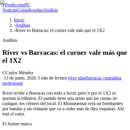
P
PrediccionPE
Noticias
Guías
Reseñas
Análisis
Inicio
›
Análisis
›
River vs Barracas: el corner vale más que el 1X2
Análisis
River vs Barracas: el corner vale más que
el 1X2
C
Carlos Méndez
·
13 de junio, 2026
·
3 min
de lectura
·
river plate
barracas central
liga
profesional
River recibe a Barracas con todo a favor, pero ir por el 1X2 es
quemar la billetera. El partido tiene una arista que las cuotas no
castigan: los córners del local. El Monumental verá un bombardeo
por bandas y un visitante que va a ceder más de diez esquinas. Ahí
está el valor.
El fixture marca