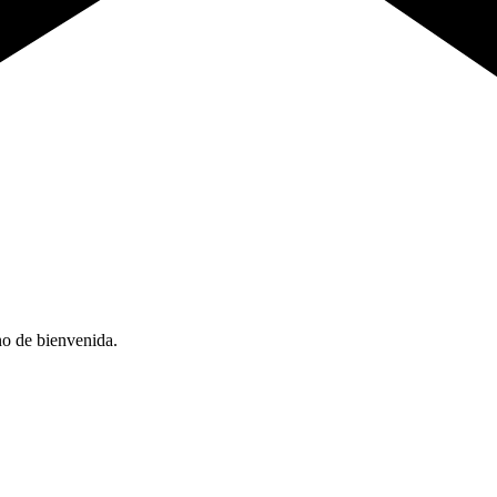
no de bienvenida.