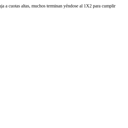
uja a cuotas altas, muchos terminan yéndose al 1X2 para cumplir