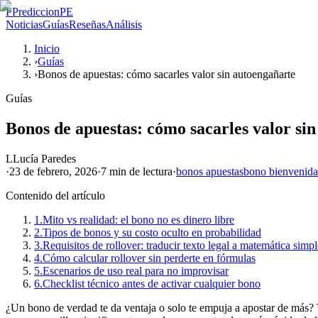
P
PrediccionPE
Noticias
Guías
Reseñas
Análisis
Inicio
›
Guías
›
Bonos de apuestas: cómo sacarles valor sin autoengañarte
Guías
Bonos de apuestas: cómo sacarles valor si
L
Lucía Paredes
·
23 de febrero, 2026
·
7 min
de lectura
·
bonos apuestas
bono bienvenida
Contenido del artículo
1.
Mito vs realidad: el bono no es dinero libre
2.
Tipos de bonos y su costo oculto en probabilidad
3.
Requisitos de rollover: traducir texto legal a matemática simpl
4.
Cómo calcular rollover sin perderte en fórmulas
5.
Escenarios de uso real para no improvisar
6.
Checklist técnico antes de activar cualquier bono
¿Un bono de verdad te da ventaja o solo te empuja a apostar de más? T