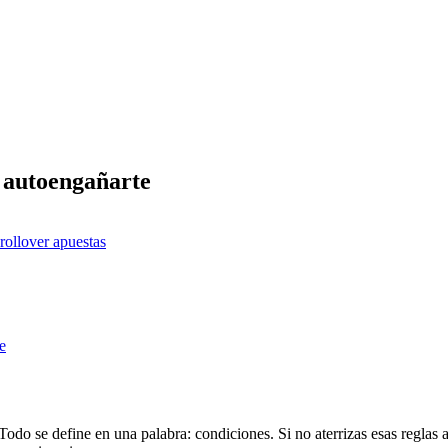
n autoengañarte
rollover apuestas
e
odo se define en una palabra: condiciones. Si no aterrizas esas reglas a