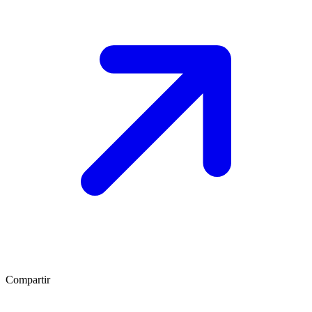
Compartir