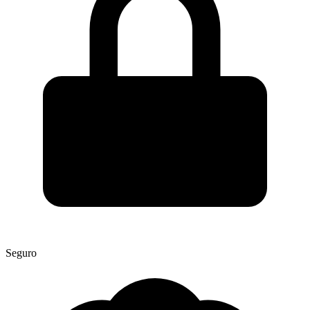
Seguro