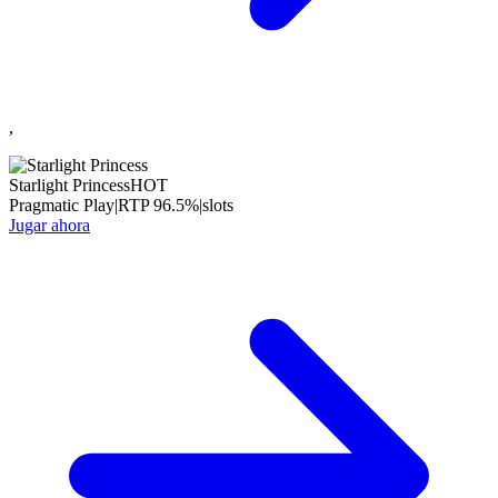
,
Starlight Princess
HOT
Pragmatic Play
|
RTP
96.5
%
|
slots
Jugar ahora