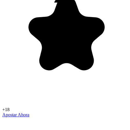
+18
Apostar Ahora