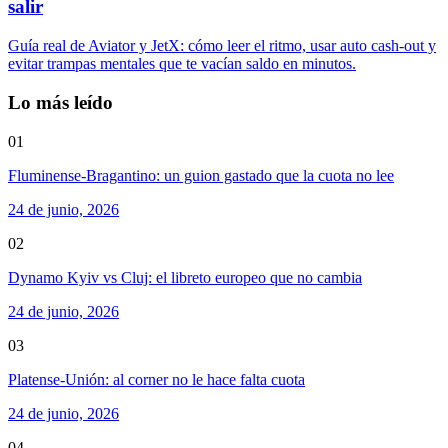
salir
Guía real de Aviator y JetX: cómo leer el ritmo, usar auto cash-out y
evitar trampas mentales que te vacían saldo en minutos.
Lo más leído
01
Fluminense-Bragantino: un guion gastado que la cuota no lee
24 de junio, 2026
02
Dynamo Kyiv vs Cluj: el libreto europeo que no cambia
24 de junio, 2026
03
Platense-Unión: al corner no le hace falta cuota
24 de junio, 2026
04