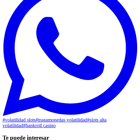
#
volatilidad slots
#
tragamonedas volatilidad
#
slots alta
volatilidad
#
bankroll casino
Te puede interesar