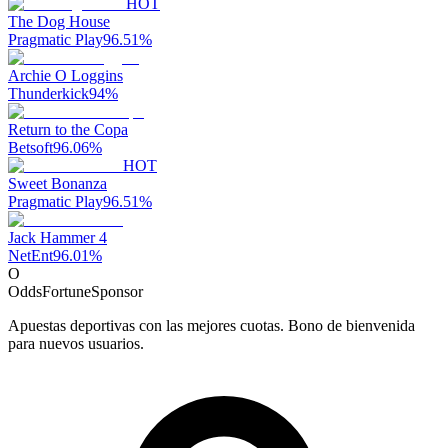
HOT
The Dog House
Pragmatic Play
96.51
%
Archie O Loggins
Thunderkick
94
%
Return to the Copa
Betsoft
96.06
%
HOT
Sweet Bonanza
Pragmatic Play
96.51
%
Jack Hammer 4
NetEnt
96.01
%
O
OddsFortune
Sponsor
Apuestas deportivas con las mejores cuotas. Bono de bienvenida
para nuevos usuarios.