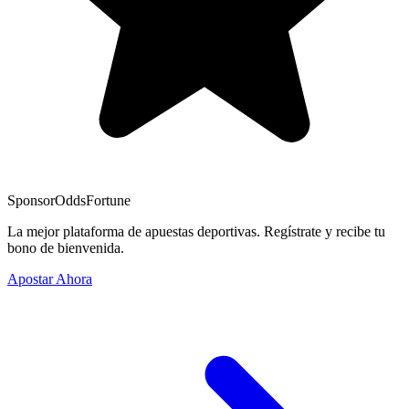
Sponsor
OddsFortune
La mejor plataforma de apuestas deportivas. Regístrate y recibe tu
bono de bienvenida.
Apostar Ahora