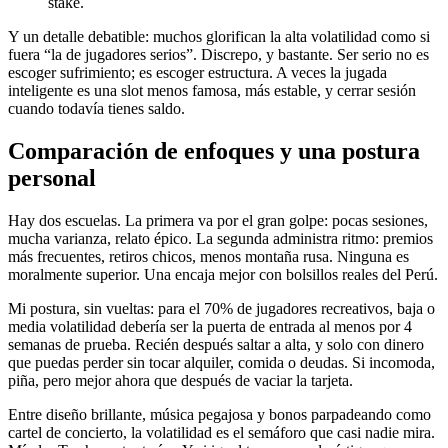
stake.
Y un detalle debatible: muchos glorifican la alta volatilidad como si
fuera “la de jugadores serios”. Discrepo, y bastante. Ser serio no es
escoger sufrimiento; es escoger estructura. A veces la jugada
inteligente es una slot menos famosa, más estable, y cerrar sesión
cuando todavía tienes saldo.
Comparación de enfoques y una postura
personal
Hay dos escuelas. La primera va por el gran golpe: pocas sesiones,
mucha varianza, relato épico. La segunda administra ritmo: premios
más frecuentes, retiros chicos, menos montaña rusa. Ninguna es
moralmente superior. Una encaja mejor con bolsillos reales del Perú.
Mi postura, sin vueltas: para el 70% de jugadores recreativos, baja o
media volatilidad debería ser la puerta de entrada al menos por 4
semanas de prueba. Recién después saltar a alta, y solo con dinero
que puedas perder sin tocar alquiler, comida o deudas. Si incomoda,
piña, pero mejor ahora que después de vaciar la tarjeta.
Entre diseño brillante, música pegajosa y bonos parpadeando como
cartel de concierto, la volatilidad es el semáforo que casi nadie mira.