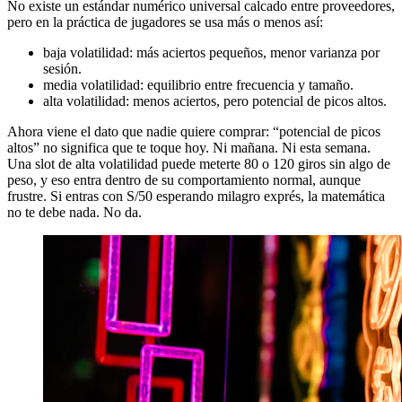
No existe un estándar numérico universal calcado entre proveedores,
pero en la práctica de jugadores se usa más o menos así:
baja volatilidad: más aciertos pequeños, menor varianza por
sesión.
media volatilidad: equilibrio entre frecuencia y tamaño.
alta volatilidad: menos aciertos, pero potencial de picos altos.
Ahora viene el dato que nadie quiere comprar: “potencial de picos
altos” no significa que te toque hoy. Ni mañana. Ni esta semana.
Una slot de alta volatilidad puede meterte 80 o 120 giros sin algo de
peso, y eso entra dentro de su comportamiento normal, aunque
frustre. Si entras con S/50 esperando milagro exprés, la matemática
no te debe nada. No da.