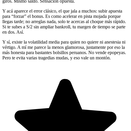
giros. Mismo saldo. Sensación opuesta.
Y acá aparece el error clásico, el que jala a muchos: subir apuesta
para “forzar” el bonus. Es como acelerar en pista mojada porque
llegas tarde; no arreglas nada, solo te acercas al choque más rápido.
Si te subes a S/2 sin ampliar bankroll, tu margen de tiempo se parte
en dos. Así.
Y sí, existe la volatilidad media para quien no quiere ni anestesia ni
vértigo. A mí me parece la menos glamorosa, justamente por eso la
más honesta para bastantes bolsillos peruanos. No vende epopeyas.
Pero te evita varias tragedias mudas, y eso vale un montón.