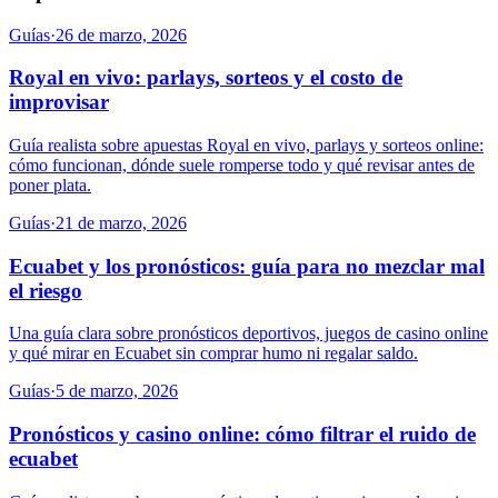
Guías
·
26 de marzo, 2026
Royal en vivo: parlays, sorteos y el costo de
improvisar
Guía realista sobre apuestas Royal en vivo, parlays y sorteos online:
cómo funcionan, dónde suele romperse todo y qué revisar antes de
poner plata.
Guías
·
21 de marzo, 2026
Ecuabet y los pronósticos: guía para no mezclar mal
el riesgo
Una guía clara sobre pronósticos deportivos, juegos de casino online
y qué mirar en Ecuabet sin comprar humo ni regalar saldo.
Guías
·
5 de marzo, 2026
Pronósticos y casino online: cómo filtrar el ruido de
ecuabet