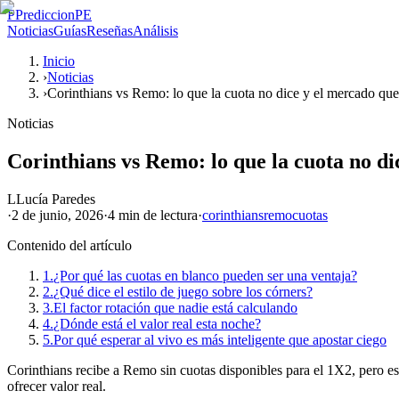
P
PrediccionPE
Noticias
Guías
Reseñas
Análisis
Inicio
›
Noticias
›
Corinthians vs Remo: lo que la cuota no dice y el mercado que
Noticias
Corinthians vs Remo: lo que la cuota no di
L
Lucía Paredes
·
2 de junio, 2026
·
4 min
de lectura
·
corinthians
remo
cuotas
Contenido del artículo
1.
¿Por qué las cuotas en blanco pueden ser una ventaja?
2.
¿Qué dice el estilo de juego sobre los córners?
3.
El factor rotación que nadie está calculando
4.
¿Dónde está el valor real esta noche?
5.
Por qué esperar al vivo es más inteligente que apostar ciego
Corinthians recibe a Remo sin cuotas disponibles para el 1X2, pero esa
ofrecer valor real.