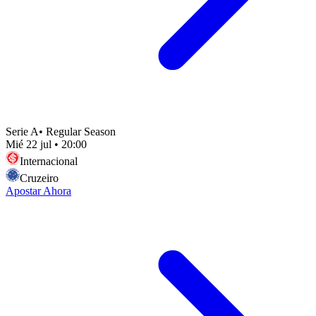
Serie A
•
Regular Season
Mié 22 jul
•
20:00
Internacional
Cruzeiro
Apostar Ahora