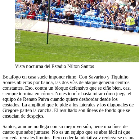
Vista nocturna del Estadio Nilton Santos
Botafogo en casa suele imponer ritmo. Con Savarino y Tiquinho
Soares abiertos por banda, las dos vías de ataque generan centros
constantes. Eso, contra un bloque defensivo que se ciñe bien, casi
siempre termina en córner. No es teoría: basta mirar cómo juega el
equipo de Renato Paiva cuando quiere desbordar desde los
costados. La amplitud que le pide a los laterales y los diagonales de
Gregore parten la cancha. El resultado son líneas de fondo que se
ensucian de despejes.
Santos, aunque no llega con su mejor versión, tiene una línea de
cuatro que sabe juntarse. No es un equipo que se abra fácil ni que
conceda remates limpios. Pero ceder la iniciativa y replegarse es una