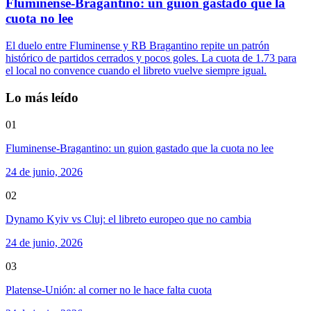
Fluminense-Bragantino: un guion gastado que la
cuota no lee
El duelo entre Fluminense y RB Bragantino repite un patrón
histórico de partidos cerrados y pocos goles. La cuota de 1.73 para
el local no convence cuando el libreto vuelve siempre igual.
Lo más leído
01
Fluminense-Bragantino: un guion gastado que la cuota no lee
24 de junio, 2026
02
Dynamo Kyiv vs Cluj: el libreto europeo que no cambia
24 de junio, 2026
03
Platense-Unión: al corner no le hace falta cuota