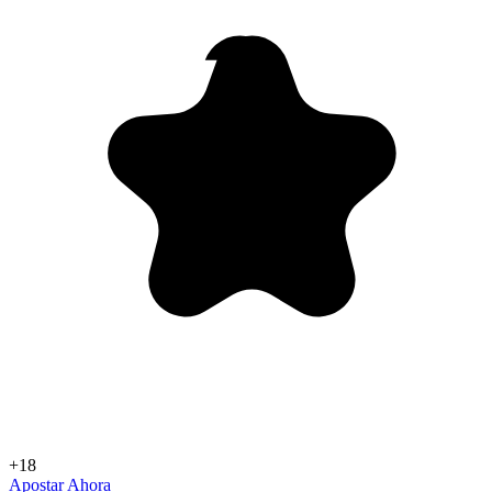
+18
Apostar Ahora