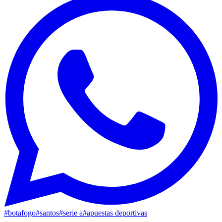
#
botafogo
#
santos
#
serie a
#
apuestas deportivas