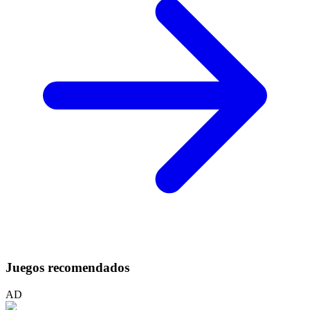
Juegos recomendados
AD