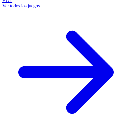
HOT
Ver todos los juegos