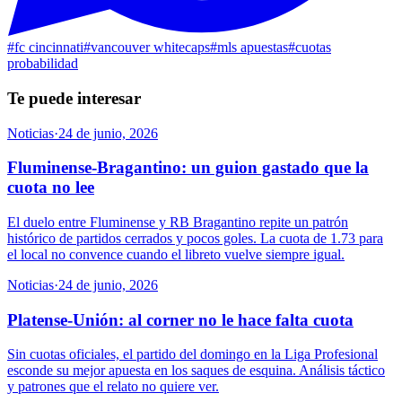
#
fc cincinnati
#
vancouver whitecaps
#
mls apuestas
#
cuotas
probabilidad
Te puede interesar
Noticias
·
24 de junio, 2026
Fluminense-Bragantino: un guion gastado que la
cuota no lee
El duelo entre Fluminense y RB Bragantino repite un patrón
histórico de partidos cerrados y pocos goles. La cuota de 1.73 para
el local no convence cuando el libreto vuelve siempre igual.
Noticias
·
24 de junio, 2026
Platense-Unión: al corner no le hace falta cuota
Sin cuotas oficiales, el partido del domingo en la Liga Profesional
esconde su mejor apuesta en los saques de esquina. Análisis táctico
y patrones que el relato no quiere ver.