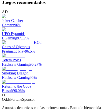
Juegos recomendados
AD
Joker Catcher
Gamzix
96
%
UFO Pyramids
BGaming
97.17
%
HOT
Gates of Olympus
Pragmatic Play
96.5
%
Totem Poles
Hacksaw Gaming
96.27
%
Smoking Dragon
Hacksaw Gaming
96
%
Return to the Copa
Betsoft
96.06
%
O
OddsFortune
Sponsor
Apuestas deportivas con las mejores cuotas. Bono de bienvenida