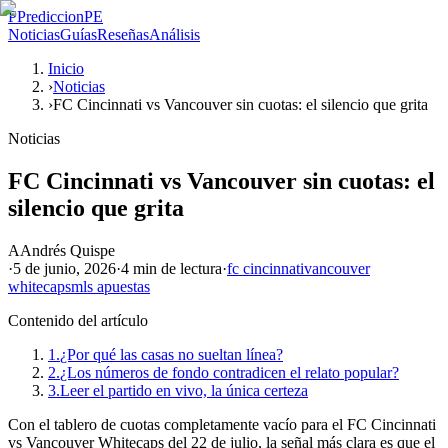
P
PrediccionPE
Noticias
Guías
Reseñas
Análisis
Inicio
›
Noticias
›
FC Cincinnati vs Vancouver sin cuotas: el silencio que grita
Noticias
FC Cincinnati vs Vancouver sin cuotas: el
silencio que grita
A
Andrés Quispe
·
5 de junio, 2026
·
4 min
de lectura
·
fc cincinnati
vancouver
whitecaps
mls apuestas
Contenido del artículo
1.
¿Por qué las casas no sueltan línea?
2.
¿Los números de fondo contradicen el relato popular?
3.
Leer el partido en vivo, la única certeza
Con el tablero de cuotas completamente vacío para el FC Cincinnati
vs Vancouver Whitecaps del 22 de julio, la señal más clara es que el