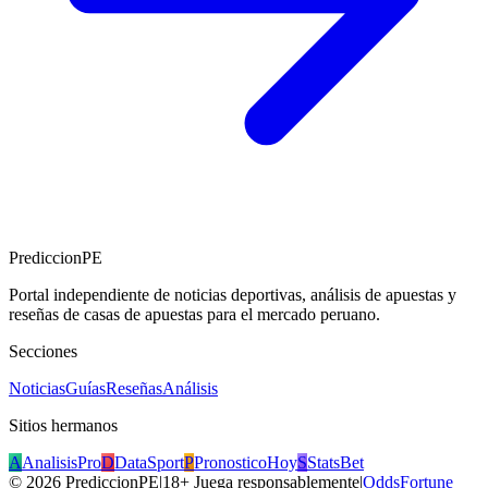
PrediccionPE
Portal independiente de noticias deportivas, análisis de apuestas y
reseñas de casas de apuestas para el mercado peruano.
Secciones
Noticias
Guías
Reseñas
Análisis
Sitios hermanos
A
AnalisisPro
D
DataSport
P
PronosticoHoy
S
StatsBet
©
2026
PrediccionPE
|
18+ Juega responsablemente
|
OddsFortune