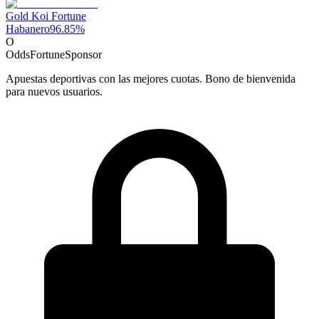
Gold Koi Fortune
Habanero
96.85
%
O
OddsFortune
Sponsor
Apuestas deportivas con las mejores cuotas. Bono de bienvenida
para nuevos usuarios.