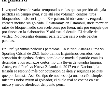
Liverpool viene de varias temporadas en las que su presión alta jala
pérdidas en campo rival, y de ahí sale volumen: centros, tiros
bloqueados, insistencia pura. Ese patrón, históricamente, engorda
córners incluso sin goleada. Galatasaray, en Estambul, suele mezclar
ratos de bloque medio con acelerones por fuera, más por empuje que
por fineza en la elaboración. Y ahí está el detalle. El detalle de
verdad. No necesitas dominar para fabricar seis o siete pelotas
paradas.
En Perú ya vimos películas parecidas. En la final Alianza Lima vs
Sporting Cristal de 2021 hubo tramos larguísimos cerrados, con
sensación de ajedrez táctico, pero lo que movía el partido eran las
detenidas y los rechazos cortos, no una lluvia de jugadas limpias.
Antes, en el Perú vs Nueva Zelanda de 2017 en el Nacional, la
tensión se resolvió más por ocupación de área y segundas pelotas
que por fantasía. Así. Ese tipo de noches deja una lección simple:
mientras todos miran al goleador, el duelo real se cocina en ese
metro y medio alrededor del punto penal.