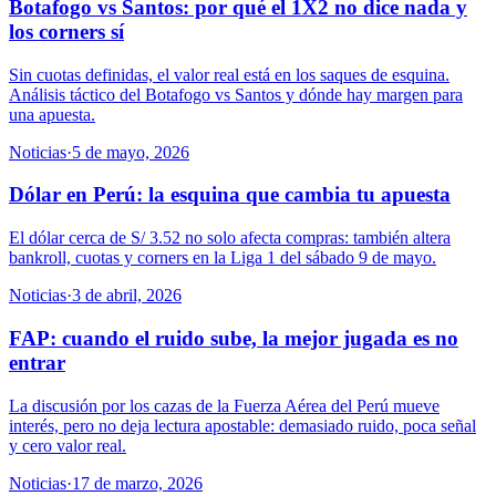
Botafogo vs Santos: por qué el 1X2 no dice nada y
los corners sí
Sin cuotas definidas, el valor real está en los saques de esquina.
Análisis táctico del Botafogo vs Santos y dónde hay margen para
una apuesta.
Noticias
·
5 de mayo, 2026
Dólar en Perú: la esquina que cambia tu apuesta
El dólar cerca de S/ 3.52 no solo afecta compras: también altera
bankroll, cuotas y corners en la Liga 1 del sábado 9 de mayo.
Noticias
·
3 de abril, 2026
FAP: cuando el ruido sube, la mejor jugada es no
entrar
La discusión por los cazas de la Fuerza Aérea del Perú mueve
interés, pero no deja lectura apostable: demasiado ruido, poca señal
y cero valor real.
Noticias
·
17 de marzo, 2026