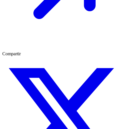
Compartir