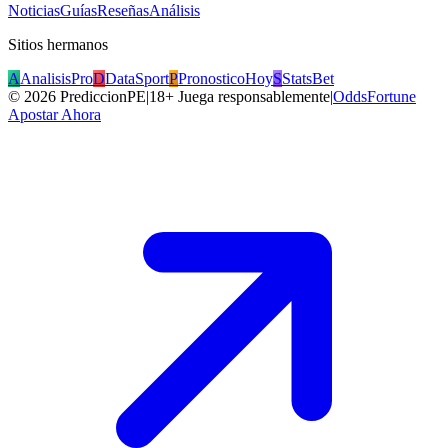
Noticias
Guías
Reseñas
Análisis
Sitios hermanos
A
AnalisisPro
D
DataSport
P
PronosticoHoy
S
StatsBet
©
2026
PrediccionPE
|
18+ Juega responsablemente
|
OddsFortune
Apostar Ahora