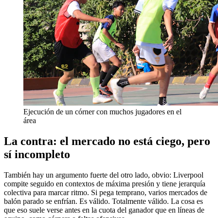
Ejecución de un córner con muchos jugadores en el
área
La contra: el mercado no está ciego, pero
sí incompleto
También hay un argumento fuerte del otro lado, obvio: Liverpool
compite seguido en contextos de máxima presión y tiene jerarquía
colectiva para marcar ritmo. Si pega temprano, varios mercados de
balón parado se enfrían. Es válido. Totalmente válido. La cosa es
que eso suele verse antes en la cuota del ganador que en líneas de