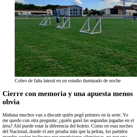
Cobro de falta lateral en un estadio iluminado de noche
Cierre con memoria y una apuesta menos
obvia
Mañana muchos van a discutir quién pegó primero en la serie. Yo
me quedo con otra pregunta: ¿quién ganó las segundas jugadas en el
área? Ahí puede estar la diferencia del boleto. Como en esas noches
del Nacional, donde el aire pesaba más que la pelota, los partidos
grandes suelen inclinarse por repeticiones silenciosas, no por una