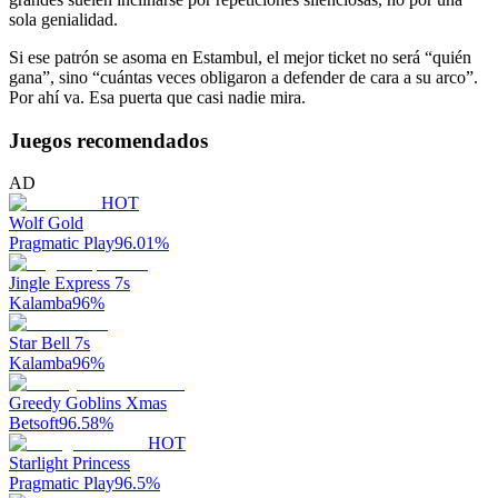
sola genialidad.
Si ese patrón se asoma en Estambul, el mejor ticket no será “quién
gana”, sino “cuántas veces obligaron a defender de cara a su arco”.
Por ahí va. Esa puerta que casi nadie mira.
Juegos recomendados
AD
HOT
Wolf Gold
Pragmatic Play
96.01
%
Jingle Express 7s
Kalamba
96
%
Star Bell 7s
Kalamba
96
%
Greedy Goblins Xmas
Betsoft
96.58
%
HOT
Starlight Princess
Pragmatic Play
96.5
%