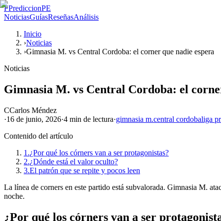
P
PrediccionPE
Noticias
Guías
Reseñas
Análisis
Inicio
›
Noticias
›
Gimnasia M. vs Central Cordoba: el corner que nadie espera
Noticias
Gimnasia M. vs Central Cordoba: el corne
C
Carlos Méndez
·
16 de junio, 2026
·
4 min
de lectura
·
gimnasia m.
central cordoba
liga p
Contenido del artículo
1.
¿Por qué los córners van a ser protagonistas?
2.
¿Dónde está el valor oculto?
3.
El patrón que se repite y pocos leen
La línea de corners en este partido está subvalorada. Gimnasia M. ata
noche.
¿Por qué los córners van a ser protagonist