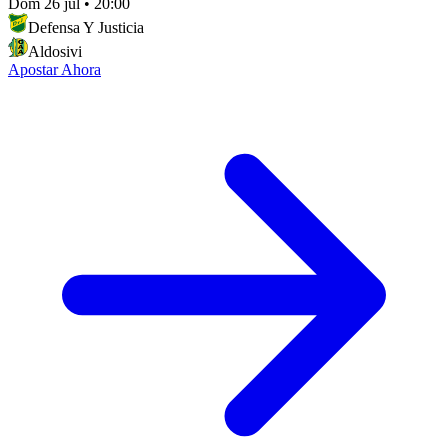
Dom 26 jul
•
20:00
Defensa Y Justicia
Aldosivi
Apostar Ahora