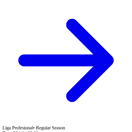
Liga Profesional
•
Regular Season