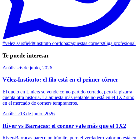
#
velez sarsfield
#
instituto cordoba
#
apuestas corners
#
liga profesional
Te puede interesar
Análisis
·
6 de junio, 2026
Vélez-Instituto: el filo está en el primer córner
El duelo en Liniers se vende como partido cerrado, pero la pizarra
cuenta otra historia. La apuesta más rentable no está en el 1X2 sino
en el mercado de corners tempraneros.
Análisis
·
13 de junio, 2026
River vs Barracas: el corner vale más que el 1X2
River-Barracas parece un trámite, pero el verdadero valor no está en