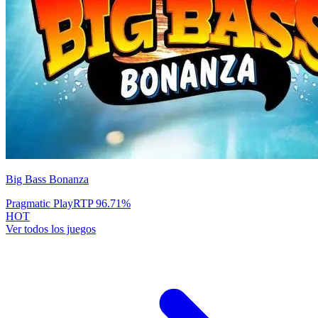
Big Bass Bonanza
Pragmatic Play
RTP
96.71
%
HOT
Ver todos los juegos