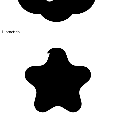
Licenciado