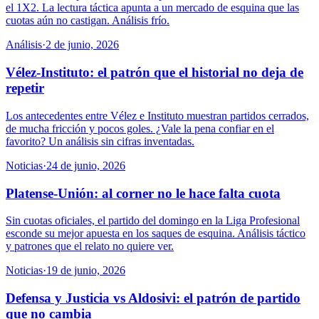
el 1X2. La lectura táctica apunta a un mercado de esquina que las
cuotas aún no castigan. Análisis frío.
Análisis
·
2 de junio, 2026
Vélez-Instituto: el patrón que el historial no deja de
repetir
Los antecedentes entre Vélez e Instituto muestran partidos cerrados,
de mucha fricción y pocos goles. ¿Vale la pena confiar en el
favorito? Un análisis sin cifras inventadas.
Noticias
·
24 de junio, 2026
Platense-Unión: al corner no le hace falta cuota
Sin cuotas oficiales, el partido del domingo en la Liga Profesional
esconde su mejor apuesta en los saques de esquina. Análisis táctico
y patrones que el relato no quiere ver.
Noticias
·
19 de junio, 2026
Defensa y Justicia vs Aldosivi: el patrón de partido
que no cambia