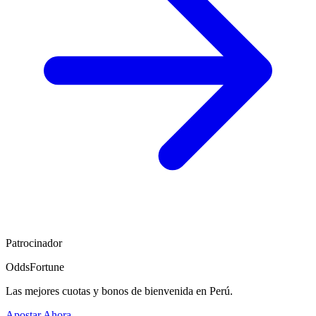
Patrocinador
OddsFortune
Las mejores cuotas y bonos de bienvenida en Perú.
Apostar Ahora