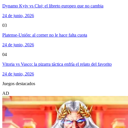
Dynamo Kyiv vs Cluj: el libreto europeo que no cambia
24 de junio, 2026
03
Platense-Unión: al corner no le hace falta cuota
24 de junio, 2026
04
Vitoria vs Vasco: la pizarra táctica enfría el relato del favorito
24 de junio, 2026
Juegos destacados
AD