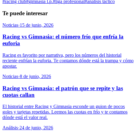
#
racing club
#
gimnasia l.p.
#
liga profesional
#
análisis táctico
Te puede interesar
Noticias
·
15 de junio, 2026
Racing vs Gimnasia: el número frío que enfría la
euforia
Racing es favorito por narrativa, pero los números del historial
reciente enfrían la euforia. Te contamos dónde está la trampa y cómo
apostar.
Noticias
·
8 de junio, 2026
Racing vs Gimnasia: el patrón que se repite y las
cuotas callan
El historial entre Racing y Gimnasia esconde un guion de pocos
goles y tarjetas repetidas. Leemos las cuotas en frío y te contamos
dónde está el valor real.
Análisis
·
24 de junio, 2026