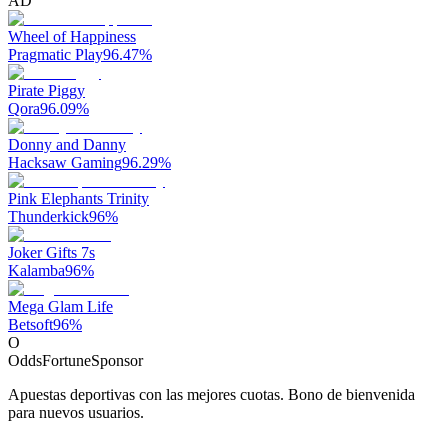
AD
Wheel of Happiness
Pragmatic Play
96.47
%
Pirate Piggy
Qora
96.09
%
Donny and Danny
Hacksaw Gaming
96.29
%
Pink Elephants Trinity
Thunderkick
96
%
Joker Gifts 7s
Kalamba
96
%
Mega Glam Life
Betsoft
96
%
O
OddsFortune
Sponsor
Apuestas deportivas con las mejores cuotas. Bono de bienvenida
para nuevos usuarios.