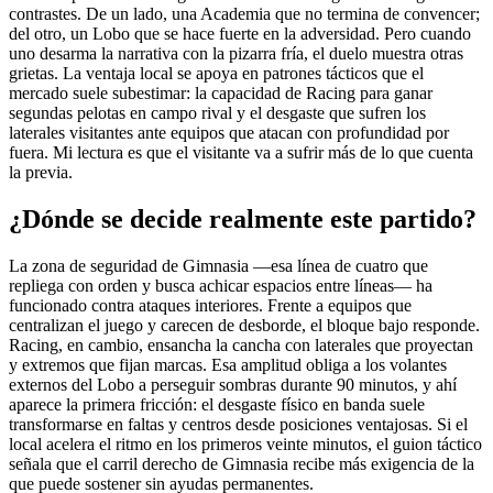
contrastes. De un lado, una Academia que no termina de convencer;
del otro, un Lobo que se hace fuerte en la adversidad. Pero cuando
uno desarma la narrativa con la pizarra fría, el duelo muestra otras
grietas. La ventaja local se apoya en patrones tácticos que el
mercado suele subestimar: la capacidad de Racing para ganar
segundas pelotas en campo rival y el desgaste que sufren los
laterales visitantes ante equipos que atacan con profundidad por
fuera. Mi lectura es que el visitante va a sufrir más de lo que cuenta
la previa.
¿Dónde se decide realmente este partido?
La zona de seguridad de Gimnasia —esa línea de cuatro que
repliega con orden y busca achicar espacios entre líneas— ha
funcionado contra ataques interiores. Frente a equipos que
centralizan el juego y carecen de desborde, el bloque bajo responde.
Racing, en cambio, ensancha la cancha con laterales que proyectan
y extremos que fijan marcas. Esa amplitud obliga a los volantes
externos del Lobo a perseguir sombras durante 90 minutos, y ahí
aparece la primera fricción: el desgaste físico en banda suele
transformarse en faltas y centros desde posiciones ventajosas. Si el
local acelera el ritmo en los primeros veinte minutos, el guion táctico
señala que el carril derecho de Gimnasia recibe más exigencia de la
que puede sostener sin ayudas permanentes.