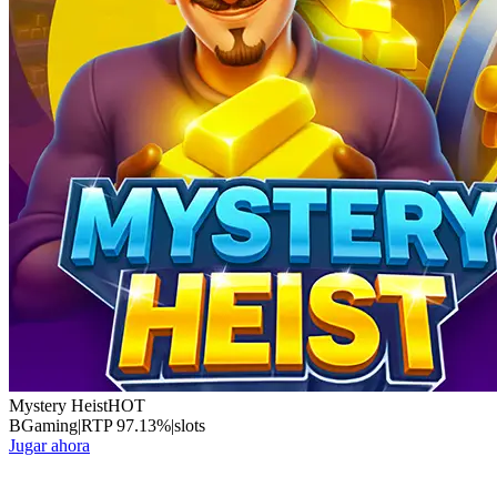
Mystery Heist
HOT
BGaming
|
RTP
97.13
%
|
slots
Jugar ahora