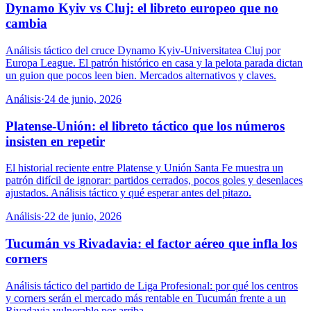
Dynamo Kyiv vs Cluj: el libreto europeo que no
cambia
Análisis táctico del cruce Dynamo Kyiv-Universitatea Cluj por
Europa League. El patrón histórico en casa y la pelota parada dictan
un guion que pocos leen bien. Mercados alternativos y claves.
Análisis
·
24 de junio, 2026
Platense-Unión: el libreto táctico que los números
insisten en repetir
El historial reciente entre Platense y Unión Santa Fe muestra un
patrón difícil de ignorar: partidos cerrados, pocos goles y desenlaces
ajustados. Análisis táctico y qué esperar antes del pitazo.
Análisis
·
22 de junio, 2026
Tucumán vs Rivadavia: el factor aéreo que infla los
corners
Análisis táctico del partido de Liga Profesional: por qué los centros
y corners serán el mercado más rentable en Tucumán frente a un
Rivadavia vulnerable por arriba.