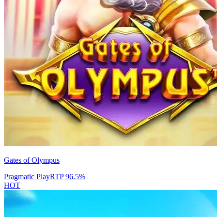
Gates of Olympus
Pragmatic Play
RTP
96.5
%
HOT