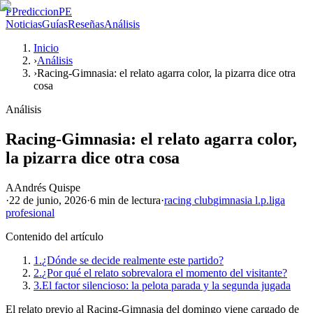
P
PrediccionPE
Noticias
Guías
Reseñas
Análisis
Inicio
›
Análisis
›
Racing-Gimnasia: el relato agarra color, la pizarra dice otra
cosa
Análisis
Racing-Gimnasia: el relato agarra color,
la pizarra dice otra cosa
A
Andrés Quispe
·
22 de junio, 2026
·
6 min
de lectura
·
racing club
gimnasia l.p.
liga
profesional
Contenido del artículo
1.
¿Dónde se decide realmente este partido?
2.
¿Por qué el relato sobrevalora el momento del visitante?
3.
El factor silencioso: la pelota parada y la segunda jugada
El relato previo al Racing-Gimnasia del domingo viene cargado de