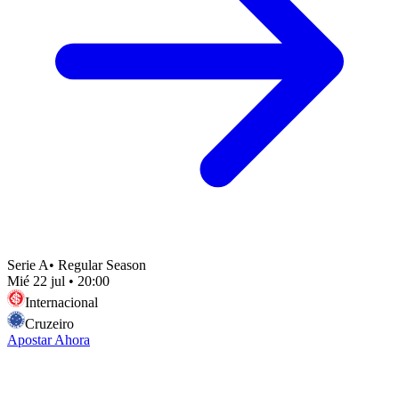
Serie A
•
Regular Season
Mié 22 jul
•
20:00
Internacional
Cruzeiro
Apostar Ahora