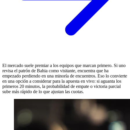
El mercado suele premiar a los equipos que marcan primero. Si uno
revisa el patrón de Bahia como visitante, encuentra que ha
empezado perdiendo en una minoría de encuentros. Eso lo convierte
en una opción a considerar para la apuesta en vivo: si aguanta los
primeros 20 minutos, la probabilidad de empate o victoria parcial
sube más rápido de lo que ajustan las cuotas.