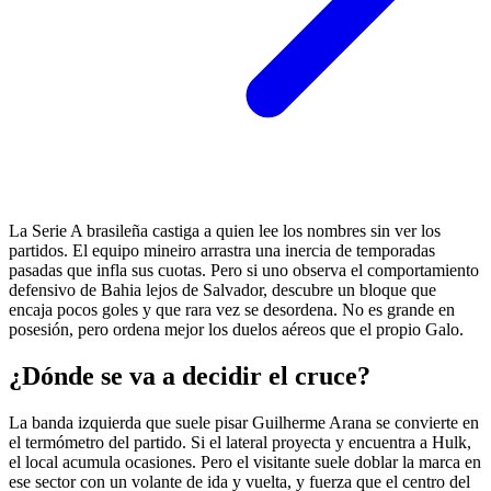
La Serie A brasileña castiga a quien lee los nombres sin ver los
partidos. El equipo mineiro arrastra una inercia de temporadas
pasadas que infla sus cuotas. Pero si uno observa el comportamiento
defensivo de Bahia lejos de Salvador, descubre un bloque que
encaja pocos goles y que rara vez se desordena. No es grande en
posesión, pero ordena mejor los duelos aéreos que el propio Galo.
¿Dónde se va a decidir el cruce?
La banda izquierda que suele pisar Guilherme Arana se convierte en
el termómetro del partido. Si el lateral proyecta y encuentra a Hulk,
el local acumula ocasiones. Pero el visitante suele doblar la marca en
ese sector con un volante de ida y vuelta, y fuerza que el centro del