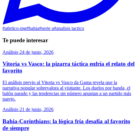
#
atletico-mg
#
bahia
#
serie a
#
analisis tactico
Te puede interesar
Análisis
·
24 de junio, 2026
Vitoria vs Vasco: la pizarra táctica enfría el relato del
favorito
El análisis previo al Vitoria vs Vasco da Gama revela que la
narrativa popular sobrevalora al visitante. Los duelos por banda, el
balón parado y las tendencias sin número apuntan a un partido más
parejo.
Análisis
·
21 de junio, 2026
Bahia-Corinthians: la lógica fría desafía al favorito
de siempre