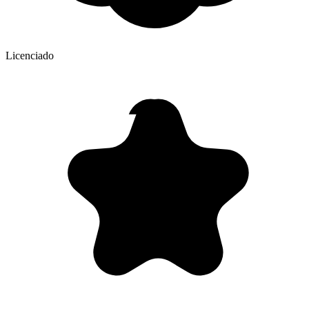
Licenciado