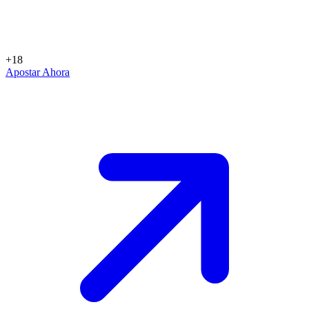
+18
Apostar Ahora