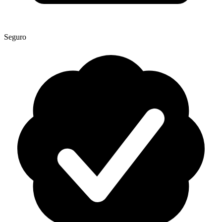
Seguro