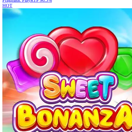
Pragmatic Play
RTP
96.5
%
HOT