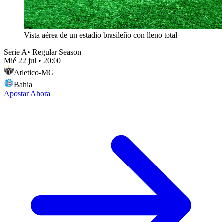
Vista aérea de un estadio brasileño con lleno total
Serie A
•
Regular Season
Mié 22 jul
•
20:00
Atletico-MG
Bahia
Apostar Ahora