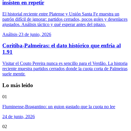
insisten en repetir
El historial reciente entre Platense y Unión Santa Fe muestra un
patrón difícil de ignorar: partidos cerrados, pocos goles y desenlaces
ajustados. Análisis táctico y qué esperar antes del pitazo.
Análisis
·
23 de junio, 2026
Coritiba-Palmeiras: el dato histórico que enfría al
1.91
Visitar el Couto Pereira nunca es sencillo para el Verdão. La historia
reciente muestra partidos cerrados donde la cuota corta de Palmeiras
suele mentir.
Lo más leído
01
Fluminense-Bragantino: un guion gastado que la cuota no lee
24 de junio, 2026
02