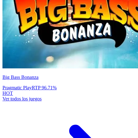
Big Bass Bonanza
Pragmatic Play
RTP
96.71
%
HOT
Ver todos los juegos