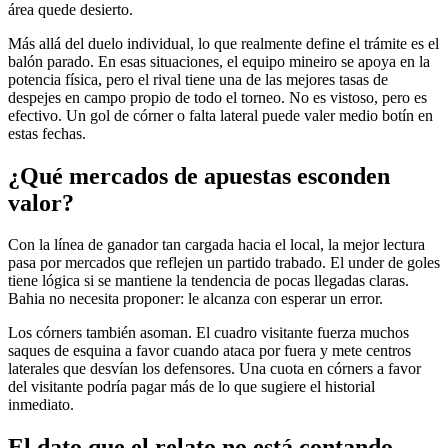
área quede desierto.
Más allá del duelo individual, lo que realmente define el trámite es el
balón parado. En esas situaciones, el equipo mineiro se apoya en la
potencia física, pero el rival tiene una de las mejores tasas de
despejes en campo propio de todo el torneo. No es vistoso, pero es
efectivo. Un gol de córner o falta lateral puede valer medio botín en
estas fechas.
¿Qué mercados de apuestas esconden
valor?
Con la línea de ganador tan cargada hacia el local, la mejor lectura
pasa por mercados que reflejen un partido trabado. El under de goles
tiene lógica si se mantiene la tendencia de pocas llegadas claras.
Bahia no necesita proponer: le alcanza con esperar un error.
Los córners también asoman. El cuadro visitante fuerza muchos
saques de esquina a favor cuando ataca por fuera y mete centros
laterales que desvían los defensores. Una cuota en córners a favor
del visitante podría pagar más de lo que sugiere el historial
inmediato.
El dato que el relato no está contando