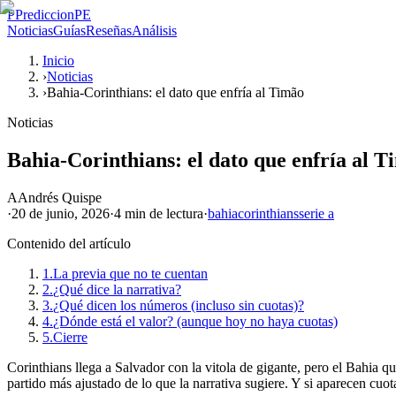
P
PrediccionPE
Noticias
Guías
Reseñas
Análisis
Inicio
›
Noticias
›
Bahia-Corinthians: el dato que enfría al Timão
Noticias
Bahia-Corinthians: el dato que enfría al 
A
Andrés Quispe
·
20 de junio, 2026
·
4 min
de lectura
·
bahia
corinthians
serie a
Contenido del artículo
1.
La previa que no te cuentan
2.
¿Qué dice la narrativa?
3.
¿Qué dicen los números (incluso sin cuotas)?
4.
¿Dónde está el valor? (aunque hoy no haya cuotas)
5.
Cierre
Corinthians llega a Salvador con la vitola de gigante, pero el Bahia
partido más ajustado de lo que la narrativa sugiere. Y si aparecen cuotas