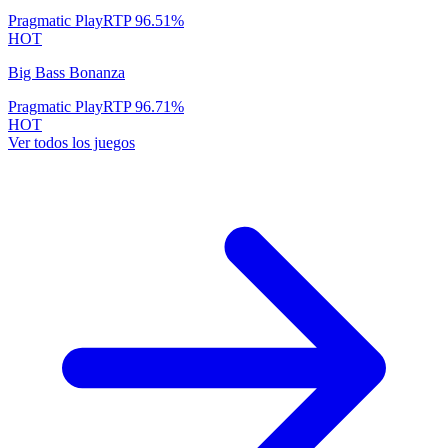
Gates of Olympus
Pragmatic Play
RTP
96.5
%
HOT