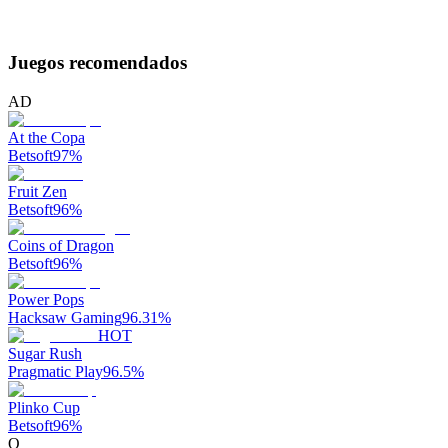
Juegos recomendados
AD
At the Copa
Betsoft
97
%
Fruit Zen
Betsoft
96
%
Coins of Dragon
Betsoft
96
%
Power Pops
Hacksaw Gaming
96.31
%
HOT
Sugar Rush
Pragmatic Play
96.5
%
Plinko Cup
Betsoft
96
%
O