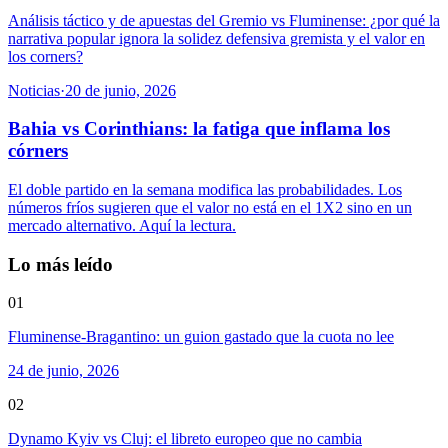
Análisis táctico y de apuestas del Gremio vs Fluminense: ¿por qué la
narrativa popular ignora la solidez defensiva gremista y el valor en
los corners?
Noticias
·
20 de junio, 2026
Bahia vs Corinthians: la fatiga que inflama los
córners
El doble partido en la semana modifica las probabilidades. Los
números fríos sugieren que el valor no está en el 1X2 sino en un
mercado alternativo. Aquí la lectura.
Lo más leído
01
Fluminense-Bragantino: un guion gastado que la cuota no lee
24 de junio, 2026
02
Dynamo Kyiv vs Cluj: el libreto europeo que no cambia