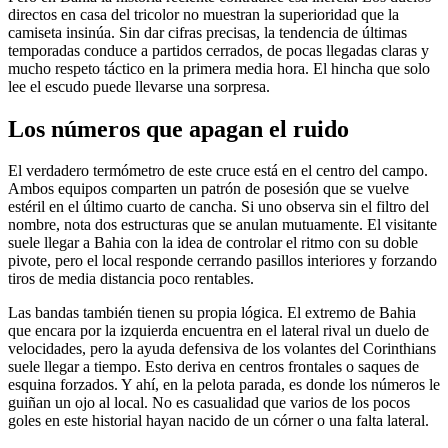
directos en casa del tricolor no muestran la superioridad que la
camiseta insinúa. Sin dar cifras precisas, la tendencia de últimas
temporadas conduce a partidos cerrados, de pocas llegadas claras y
mucho respeto táctico en la primera media hora. El hincha que solo
lee el escudo puede llevarse una sorpresa.
Los números que apagan el ruido
El verdadero termómetro de este cruce está en el centro del campo.
Ambos equipos comparten un patrón de posesión que se vuelve
estéril en el último cuarto de cancha. Si uno observa sin el filtro del
nombre, nota dos estructuras que se anulan mutuamente. El visitante
suele llegar a Bahia con la idea de controlar el ritmo con su doble
pivote, pero el local responde cerrando pasillos interiores y forzando
tiros de media distancia poco rentables.
Las bandas también tienen su propia lógica. El extremo de Bahia
que encara por la izquierda encuentra en el lateral rival un duelo de
velocidades, pero la ayuda defensiva de los volantes del Corinthians
suele llegar a tiempo. Esto deriva en centros frontales o saques de
esquina forzados. Y ahí, en la pelota parada, es donde los números le
guiñan un ojo al local. No es casualidad que varios de los pocos
goles en este historial hayan nacido de un córner o una falta lateral.