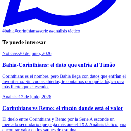
#
bahia
#
corinthians
#
serie a
#
análisis táctico
Te puede interesar
Noticias
·
20 de junio, 2026
Bahia-Corinthians: el dato que enfría al Timão
Corinthians es el nombre, pero Bahia llega con datos que enfrían el
favoritismo. Sin cuotas abiertas, te contamos por qué la lógica pisa
más fuerte que el escudo.
Análisis
·
12 de junio, 2026
Corinthians vs Remo: el rincón donde está el valor
El duelo entre Corinthians y Remo por la Serie A esconde un
mercado secundario que paga más que el 1X2. Análisis táctico para
encontrar valor en los saques de esquina.