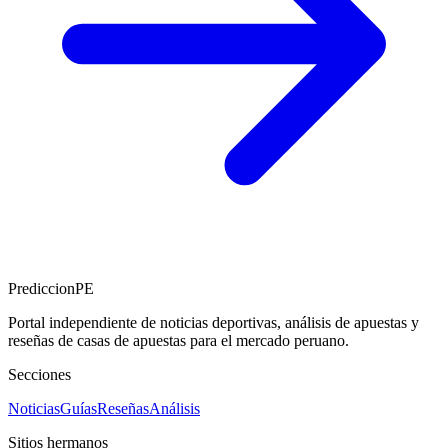
Sweet Bonanza
Pragmatic Play
RTP
96.51
%
HOT