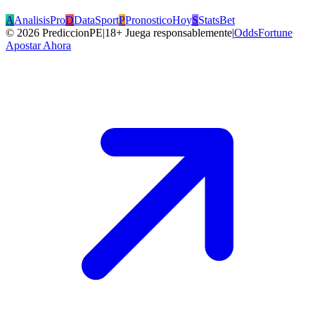
Big Bass Bonanza
Pragmatic Play
RTP
96.71
%
HOT
Ver todos los juegos