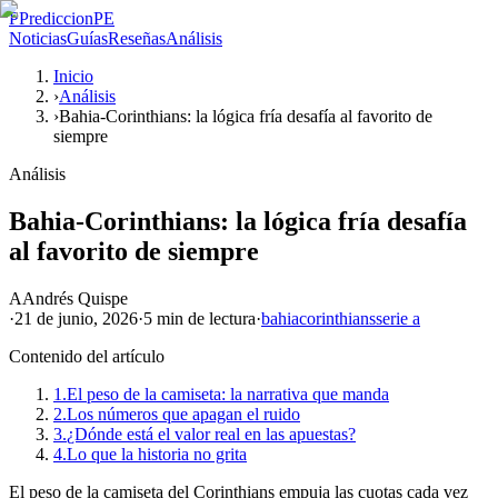
P
PrediccionPE
Noticias
Guías
Reseñas
Análisis
Inicio
›
Análisis
›
Bahia-Corinthians: la lógica fría desafía al favorito de
siempre
Análisis
Bahia-Corinthians: la lógica fría desafía
al favorito de siempre
A
Andrés Quispe
·
21 de junio, 2026
·
5 min
de lectura
·
bahia
corinthians
serie a
Contenido del artículo
1.
El peso de la camiseta: la narrativa que manda
2.
Los números que apagan el ruido
3.
¿Dónde está el valor real en las apuestas?
4.
Lo que la historia no grita
El peso de la camiseta del Corinthians empuja las cuotas cada vez