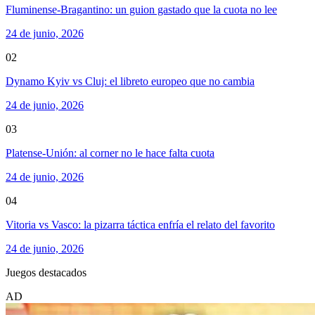
Fluminense-Bragantino: un guion gastado que la cuota no lee
24 de junio, 2026
02
Dynamo Kyiv vs Cluj: el libreto europeo que no cambia
24 de junio, 2026
03
Platense-Unión: al corner no le hace falta cuota
24 de junio, 2026
04
Vitoria vs Vasco: la pizarra táctica enfría el relato del favorito
24 de junio, 2026
Juegos destacados
AD