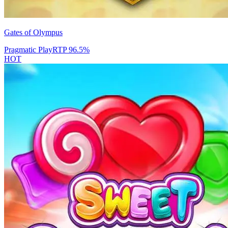
Gates of Olympus
Pragmatic Play
RTP
96.5
%
HOT