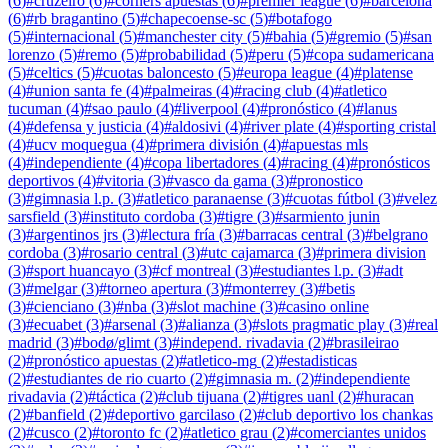
(
6
)
#
cruzeiro
(
6
)
#
corners apuestas
(
6
)
#
premier league
(
6
)
#
barcelona
(
6
)
#
rb bragantino
(
5
)
#
chapecoense-sc
(
5
)
#
botafogo
(
5
)
#
internacional
(
5
)
#
manchester city
(
5
)
#
bahia
(
5
)
#
gremio
(
5
)
#
san
lorenzo
(
5
)
#
remo
(
5
)
#
probabilidad
(
5
)
#
peru
(
5
)
#
copa sudamericana
(
5
)
#
celtics
(
5
)
#
cuotas baloncesto
(
5
)
#
europa league
(
4
)
#
platense
(
4
)
#
union santa fe
(
4
)
#
palmeiras
(
4
)
#
racing club
(
4
)
#
atletico
tucuman
(
4
)
#
sao paulo
(
4
)
#
liverpool
(
4
)
#
pronóstico
(
4
)
#
lanus
(
4
)
#
defensa y justicia
(
4
)
#
aldosivi
(
4
)
#
river plate
(
4
)
#
sporting cristal
(
4
)
#
ucv moquegua
(
4
)
#
primera división
(
4
)
#
apuestas mls
(
4
)
#
independiente
(
4
)
#
copa libertadores
(
4
)
#
racing
(
4
)
#
pronósticos
deportivos
(
4
)
#
vitoria
(
3
)
#
vasco da gama
(
3
)
#
pronostico
(
3
)
#
gimnasia l.p.
(
3
)
#
atletico paranaense
(
3
)
#
cuotas fútbol
(
3
)
#
velez
sarsfield
(
3
)
#
instituto cordoba
(
3
)
#
tigre
(
3
)
#
sarmiento junin
(
3
)
#
argentinos jrs
(
3
)
#
lectura fría
(
3
)
#
barracas central
(
3
)
#
belgrano
cordoba
(
3
)
#
rosario central
(
3
)
#
utc cajamarca
(
3
)
#
primera division
(
3
)
#
sport huancayo
(
3
)
#
cf montreal
(
3
)
#
estudiantes l.p.
(
3
)
#
adt
(
3
)
#
melgar
(
3
)
#
torneo apertura
(
3
)
#
monterrey
(
3
)
#
betis
(
3
)
#
cienciano
(
3
)
#
nba
(
3
)
#
slot machine
(
3
)
#
casino online
(
3
)
#
ecuabet
(
3
)
#
arsenal
(
3
)
#
alianza
(
3
)
#
slots pragmatic play
(
3
)
#
real
madrid
(
3
)
#
bodø/glimt
(
3
)
#
independ. rivadavia
(
2
)
#
brasileirao
(
2
)
#
pronóstico apuestas
(
2
)
#
atletico-mg
(
2
)
#
estadisticas
(
2
)
#
estudiantes de rio cuarto
(
2
)
#
gimnasia m.
(
2
)
#
independiente
rivadavia
(
2
)
#
táctica
(
2
)
#
club tijuana
(
2
)
#
tigres uanl
(
2
)
#
huracan
(
2
)
#
banfield
(
2
)
#
deportivo garcilaso
(
2
)
#
club deportivo los chankas
(
2
)
#
cusco
(
2
)
#
toronto fc
(
2
)
#
atletico grau
(
2
)
#
comerciantes unidos