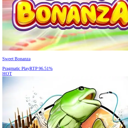
Sweet Bonanza
Pragmatic Play
RTP
96.51
%
HOT