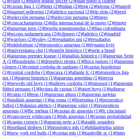
(
2
)
#
valor
(
2
)
#
major league soccer
(
2
)
#
juan pablo ii college
(
2
)
#
cuotas liga 1
(
2
)
#
inter
(
2
)
#
milan
(
2
)
#
psg
(
2
)
#
girona
(
2
)
#
napoli
(
2
)
#
manuel pellegrini
(
2
)
#
atletico nacional
(
2
)
#
rtp slots
(
2
)
#
perú
(
2
)
#
selección peruana
(
2
)
#
seleccion peruana
(
2
)
#
tigres
(
2
)
#
concachampions
(
2
)
#
día internacional de la mujer
(
2
)
#
mujer
(
2
)
#
apuestas peru
(
2
)
#
reseña tragamonedas
(
2
)
#
liga colombiana
(
2
)
#
recopa sudamericana
(
2
)
#
clippers
(
2
)
#
atletico
(
2
)
#
madrid
(
2
)
#
warriors
(
2
)
#
voley
(
2
)
#
resultados uni
(
2
)
#
resultados
(
2
)
#
oddsfortune
(
2
)
#
pronostico apuestas
(
1
)
#
dynamo kyiv
(
1
)
#
universitatea cluj
(
1
)
#
patrón histórico
(
1
)
#
serie a brasil
(
1
)
#
apuestas premier league
(
1
)
#
analisis historico
(
1
)
#
apuestas Serie
A
(
1
)
#
brasileirão
(
1
)
#
deportivo riestra
(
1
)
#
boca juniors
(
1
)
#
apuestas
córners
(
1
)
#
central cordoba de santiago
(
1
)
#
cuotas brasileirao
(
1
)
#
central cordoba
(
1
)
#
necaxa
(
1
)
#
atlante fc
(
1
)
#
pronosticos liga
mx
(
1
)
#
patron historico
(
1
)
#
apuestas argentina
(
1
)
#
previa
(
1
)
#
newells old boys
(
1
)
#
talleres cordoba
(
1
)
#
mirassol
(
1
)
#
apuestas
fútbol peruano
(
1
)
#
lectura de cuotas
(
1
)
#
sport boys
(
1
)
#
udinese
(
1
)
#
como
(
1
)
#
leon
(
1
)
#
apuestas altura
(
1
)
#
apuestas tarjetas
(
1
)
#
análisis apuestas
(
1
)
#
as roma
(
1
)
#
fiorentina
(
1
)
#
pronostico
futbol
(
1
)
#
alianza atletico
(
1
)
#
apuestas valor
(
1
)
#
pronosticos
apuestas
(
1
)
#
fbc melgar
(
1
)
#
cuotas de apuestas
(
1
)
#
fc cincinnati
(
1
)
#
vancouver whitecaps
(
1
)
#
mls apuestas
(
1
)
#
cuotas probabilidad
(
1
)
#
cuotas corners
(
1
)
#
apuesta serie a
(
1
)
#
seattle sounders
(
1
)
#
portland timbers
(
1
)
#
pronóstico mls
(
1
)
#
philadelphia union
(
1
)
#
new york red bulls
(
1
)
#
cuotas mls
(
1
)
#
nashville sc
(
1
)
#
inter