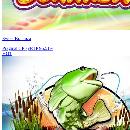
Sweet Bonanza
Pragmatic Play
RTP
96.51
%
HOT