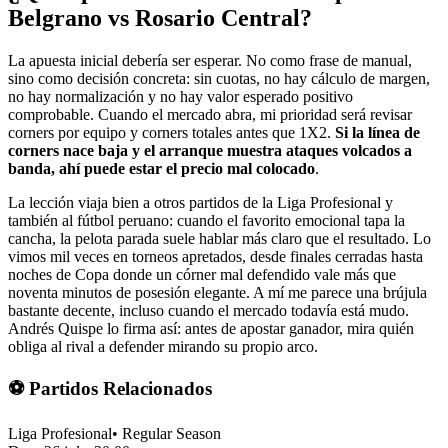
Belgrano vs Rosario Central?
La apuesta inicial debería ser esperar. No como frase de manual,
sino como decisión concreta: sin cuotas, no hay cálculo de margen,
no hay normalización y no hay valor esperado positivo
comprobable. Cuando el mercado abra, mi prioridad será revisar
corners por equipo y corners totales antes que 1X2.
Si la línea de
corners nace baja y el arranque muestra ataques volcados a
banda, ahí puede estar el precio mal colocado
.
La lección viaja bien a otros partidos de la Liga Profesional y
también al fútbol peruano: cuando el favorito emocional tapa la
cancha, la pelota parada suele hablar más claro que el resultado. Lo
vimos mil veces en torneos apretados, desde finales cerradas hasta
noches de Copa donde un córner mal defendido vale más que
noventa minutos de posesión elegante. A mí me parece una brújula
bastante decente, incluso cuando el mercado todavía está mudo.
Andrés Quispe lo firma así: antes de apostar ganador, mira quién
obliga al rival a defender mirando su propio arco.
⚽ Partidos Relacionados
Liga Profesional
•
Regular Season