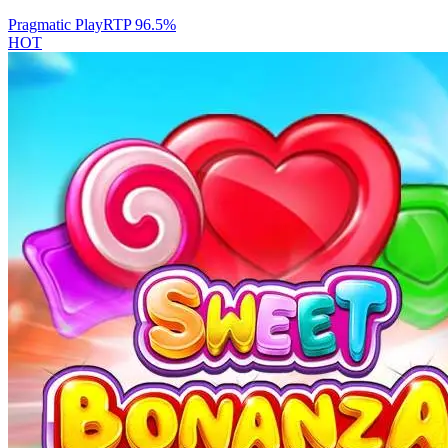
Pragmatic Play
RTP
96.5
%
HOT