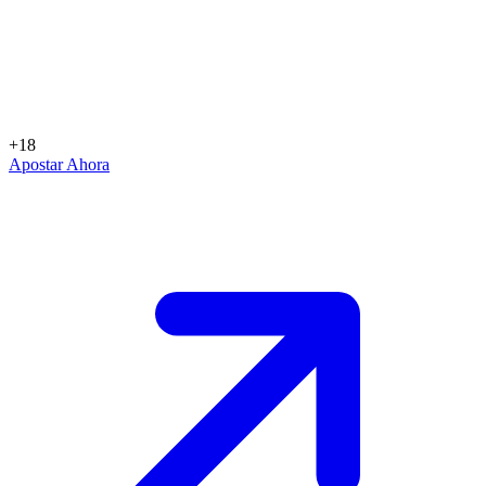
+18
Apostar Ahora