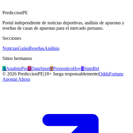
PrediccionPE
Portal independiente de noticias deportivas, análisis de apuestas y
reseñas de casas de apuestas para el mercado peruano.
Secciones
Noticias
Guías
Reseñas
Análisis
Sitios hermanos
A
AnalisisPro
D
DataSport
P
PronosticoHoy
S
StatsBet
©
2026
PrediccionPE
|
18+ Juega responsablemente
|
OddsFortune
Apostar Ahora