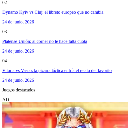
02
Dynamo Kyiv vs Cluj: el libreto europeo que no cambia
24 de junio, 2026
03
Platense-Unión: al corner no le hace falta cuota
24 de junio, 2026
04
Vitoria vs Vasco: la pizarra táctica enfría el relato del favorito
24 de junio, 2026
Juegos destacados
AD