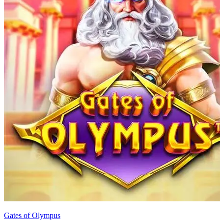
Gates of Olympus