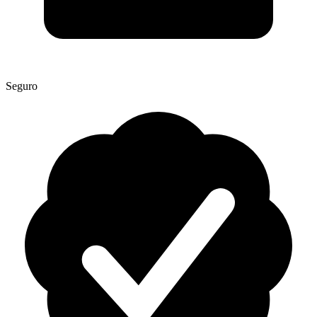
Seguro