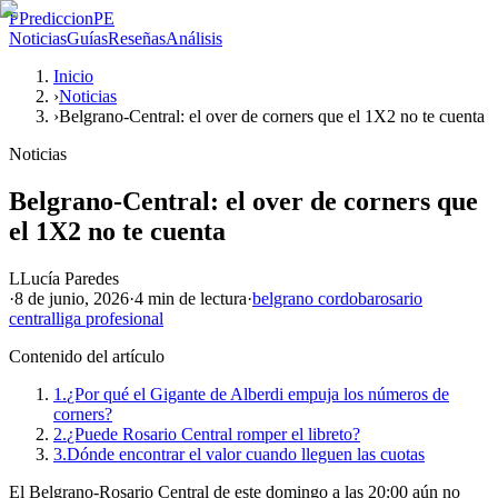
P
PrediccionPE
Noticias
Guías
Reseñas
Análisis
Inicio
›
Noticias
›
Belgrano-Central: el over de corners que el 1X2 no te cuenta
Noticias
Belgrano-Central: el over de corners que
el 1X2 no te cuenta
L
Lucía Paredes
·
8 de junio, 2026
·
4 min
de lectura
·
belgrano cordoba
rosario
central
liga profesional
Contenido del artículo
1.
¿Por qué el Gigante de Alberdi empuja los números de
corners?
2.
¿Puede Rosario Central romper el libreto?
3.
Dónde encontrar el valor cuando lleguen las cuotas
El Belgrano-Rosario Central de este domingo a las 20:00 aún no