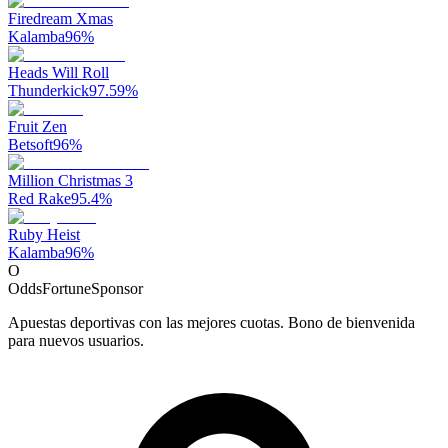
Firedream Xmas
Kalamba
96
%
Heads Will Roll
Thunderkick
97.59
%
Fruit Zen
Betsoft
96
%
Million Christmas 3
Red Rake
95.4
%
Ruby Heist
Kalamba
96
%
O
OddsFortune
Sponsor
Apuestas deportivas con las mejores cuotas. Bono de bienvenida
para nuevos usuarios.