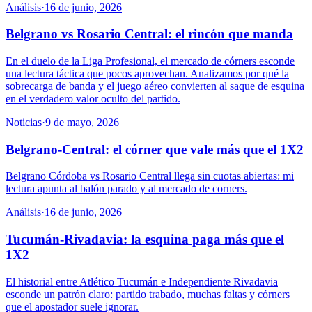
Análisis
·
16 de junio, 2026
Belgrano vs Rosario Central: el rincón que manda
En el duelo de la Liga Profesional, el mercado de córners esconde
una lectura táctica que pocos aprovechan. Analizamos por qué la
sobrecarga de banda y el juego aéreo convierten al saque de esquina
en el verdadero valor oculto del partido.
Noticias
·
9 de mayo, 2026
Belgrano-Central: el córner que vale más que el 1X2
Belgrano Córdoba vs Rosario Central llega sin cuotas abiertas: mi
lectura apunta al balón parado y al mercado de corners.
Análisis
·
16 de junio, 2026
Tucumán-Rivadavia: la esquina paga más que el
1X2
El historial entre Atlético Tucumán e Independiente Rivadavia
esconde un patrón claro: partido trabado, muchas faltas y córners
que el apostador suele ignorar.