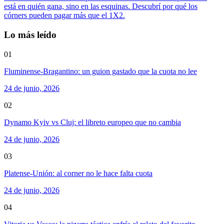
está en quién gana, sino en las esquinas. Descubrí por qué los
córners pueden pagar más que el 1X2.
Lo más leído
01
Fluminense-Bragantino: un guion gastado que la cuota no lee
24 de junio, 2026
02
Dynamo Kyiv vs Cluj: el libreto europeo que no cambia
24 de junio, 2026
03
Platense-Unión: al corner no le hace falta cuota
24 de junio, 2026
04