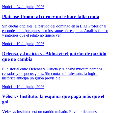
Noticias
·
24 de junio, 2026
Platense-Unión: al corner no le hace falta cuota
Sin cuotas oficiales, el partido del domingo en la Liga Profesional
esconde su mejor apuesta en los saques de esquina. Análisis táctico
y patrones que el relato no quiere ver.
Noticias
·
19 de junio, 2026
Defensa y Justicia vs Aldosivi: el patrón de partido
que no cambia
El historial entre Defensa y Justicia y Aldosivi muestra partidos
cerrados y de pocos goles. Sin cuotas oficiales aún, la lógica
histórica anticipa un guión previsible.
Noticias
·
19 de junio, 2026
Vélez vs Instituto: la esquina que paga más que el
gol
Vélez vs Instituto será un partido trabado. El valor de apuesta no