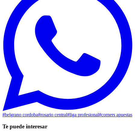
#
belgrano cordoba
#
rosario central
#
liga profesional
#
corners apuestas
Te puede interesar