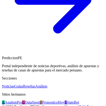
PrediccionPE
Portal independiente de noticias deportivas, análisis de apuestas y
reseñas de casas de apuestas para el mercado peruano.
Secciones
Noticias
Guías
Reseñas
Análisis
Sitios hermanos
A
AnalisisPro
D
DataSport
P
PronosticoHoy
S
StatsBet