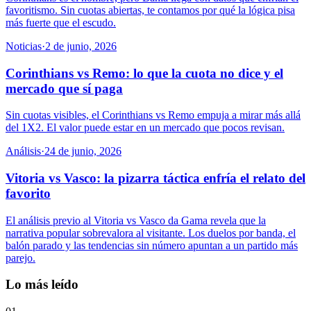
favoritismo. Sin cuotas abiertas, te contamos por qué la lógica pisa
más fuerte que el escudo.
Noticias
·
2 de junio, 2026
Corinthians vs Remo: lo que la cuota no dice y el
mercado que sí paga
Sin cuotas visibles, el Corinthians vs Remo empuja a mirar más allá
del 1X2. El valor puede estar en un mercado que pocos revisan.
Análisis
·
24 de junio, 2026
Vitoria vs Vasco: la pizarra táctica enfría el relato del
favorito
El análisis previo al Vitoria vs Vasco da Gama revela que la
narrativa popular sobrevalora al visitante. Los duelos por banda, el
balón parado y las tendencias sin número apuntan a un partido más
parejo.
Lo más leído