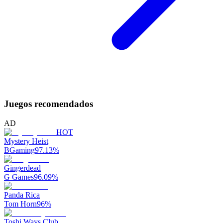
Juegos recomendados
AD
HOT
Mystery Heist
BGaming
97.13
%
Gingerdead
G Games
96.09
%
Panda Rica
Tom Horn
96
%
Toshi Ways Club