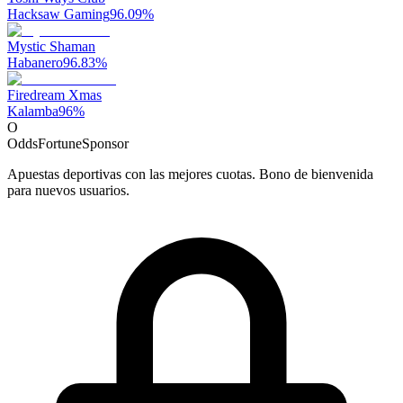
Hacksaw Gaming
96.09
%
Mystic Shaman
Habanero
96.83
%
Firedream Xmas
Kalamba
96
%
O
OddsFortune
Sponsor
Apuestas deportivas con las mejores cuotas. Bono de bienvenida
para nuevos usuarios.