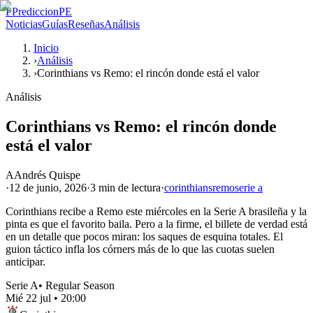
P
PrediccionPE
Noticias
Guías
Reseñas
Análisis
Inicio
›
Análisis
›
Corinthians vs Remo: el rincón donde está el valor
Análisis
Corinthians vs Remo: el rincón donde
está el valor
A
Andrés Quispe
·
12 de junio, 2026
·
3 min
de lectura
·
corinthians
remo
serie a
Corinthians recibe a Remo este miércoles en la Serie A brasileña y la
pinta es que el favorito baila. Pero a la firme, el billete de verdad está
en un detalle que pocos miran: los saques de esquina totales. El
guion táctico infla los córners más de lo que las cuotas suelen
anticipar.
Serie A
•
Regular Season
Mié 22 jul
•
20:00