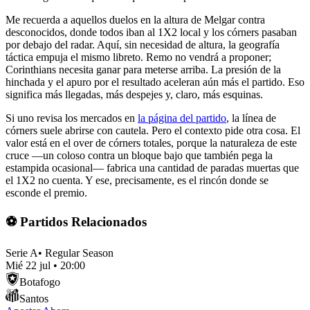
Me recuerda a aquellos duelos en la altura de Melgar contra
desconocidos, donde todos iban al 1X2 local y los córners pasaban
por debajo del radar. Aquí, sin necesidad de altura, la geografía
táctica empuja el mismo libreto. Remo no vendrá a proponer;
Corinthians necesita ganar para meterse arriba. La presión de la
hinchada y el apuro por el resultado aceleran aún más el partido. Eso
significa más llegadas, más despejes y, claro, más esquinas.
Si uno revisa los mercados en
la página del partido
, la línea de
córners suele abrirse con cautela. Pero el contexto pide otra cosa. El
valor está en el over de córners totales, porque la naturaleza de este
cruce —un coloso contra un bloque bajo que también pega la
estampida ocasional— fabrica una cantidad de paradas muertas que
el 1X2 no cuenta. Y ese, precisamente, es el rincón donde se
esconde el premio.
⚽ Partidos Relacionados
Serie A
•
Regular Season
Mié 22 jul
•
20:00
Botafogo
Santos