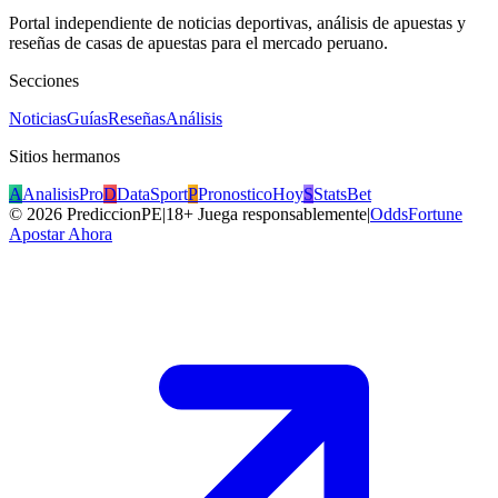
Portal independiente de noticias deportivas, análisis de apuestas y
reseñas de casas de apuestas para el mercado peruano.
Secciones
Noticias
Guías
Reseñas
Análisis
Sitios hermanos
A
AnalisisPro
D
DataSport
P
PronosticoHoy
S
StatsBet
©
2026
PrediccionPE
|
18+ Juega responsablemente
|
OddsFortune
Apostar Ahora