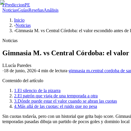
P
PrediccionPE
Noticias
Guías
Reseñas
Análisis
Inicio
›
Noticias
›
Gimnasia M. vs Central Córdoba: el valor escondido antes de l
Noticias
Gimnasia M. vs Central Córdoba: el valor 
L
Lucía Paredes
·
18 de junio, 2026
·
4 min
de lectura
·
gimnasia m.
central cordoba de sa
Contenido del artículo
1.
El silencio de la pizarra
2.
El patrón que viaja de una temporada a otra
3.
Dónde puede estar el valor cuando se abran las cuotas
4.
Más allá de las cuotas: el ruido que no pesa
Sin cuotas todavía, pero con un historial que grita bajo score. Gimnas
temporadas pasadas dibuja un partido de pocos goles y dominio local ti