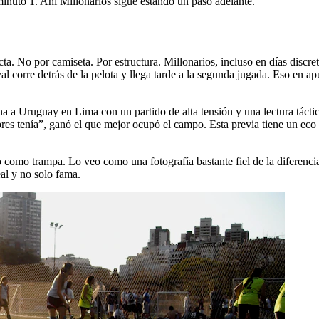
inuto 1. Ahí Millonarios sigue estando un paso adelante.
ta. No por camiseta. Por estructura. Millonarios, incluso en días discret
 corre detrás de la pelota y llega tarde a la segunda jugada. Eso en apu
a Uruguay en Lima con un partido de alta tensión y una lectura táctica
 tenía”, ganó el que mejor ocupó el campo. Esta previa tiene un eco pa
 como trampa. Lo veo como una fotografía bastante fiel de la diferencia
eal y no solo fama.