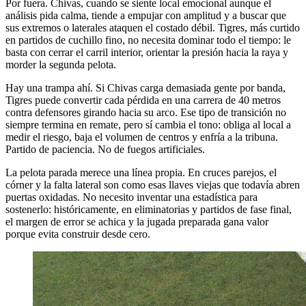
Por fuera. Chivas, cuando se siente local emocional aunque el
análisis pida calma, tiende a empujar con amplitud y a buscar que
sus extremos o laterales ataquen el costado débil. Tigres, más curtido
en partidos de cuchillo fino, no necesita dominar todo el tiempo: le
basta con cerrar el carril interior, orientar la presión hacia la raya y
morder la segunda pelota.
Hay una trampa ahí. Si Chivas carga demasiada gente por banda,
Tigres puede convertir cada pérdida en una carrera de 40 metros
contra defensores girando hacia su arco. Ese tipo de transición no
siempre termina en remate, pero sí cambia el tono: obliga al local a
medir el riesgo, baja el volumen de centros y enfría a la tribuna.
Partido de paciencia. No de fuegos artificiales.
La pelota parada merece una línea propia. En cruces parejos, el
córner y la falta lateral son como esas llaves viejas que todavía abren
puertas oxidadas. No necesito inventar una estadística para
sostenerlo: históricamente, en eliminatorias y partidos de fase final,
el margen de error se achica y la jugada preparada gana valor
porque evita construir desde cero.