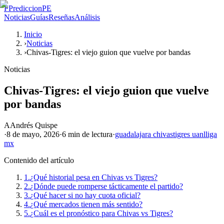
P
PrediccionPE
Noticias
Guías
Reseñas
Análisis
Inicio
›
Noticias
›
Chivas-Tigres: el viejo guion que vuelve por bandas
Noticias
Chivas-Tigres: el viejo guion que vuelve
por bandas
A
Andrés Quispe
·
8 de mayo, 2026
·
6 min
de lectura
·
guadalajara chivas
tigres uanl
liga
mx
Contenido del artículo
1.
¿Qué historial pesa en Chivas vs Tigres?
2.
¿Dónde puede romperse tácticamente el partido?
3.
¿Qué hacer si no hay cuota oficial?
4.
¿Qué mercados tienen más sentido?
5.
¿Cuál es el pronóstico para Chivas vs Tigres?