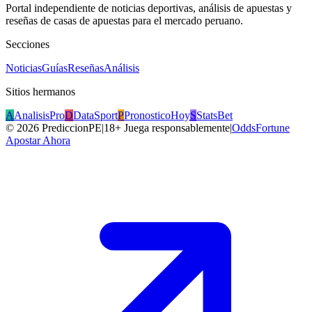
Portal independiente de noticias deportivas, análisis de apuestas y
reseñas de casas de apuestas para el mercado peruano.
Secciones
Noticias
Guías
Reseñas
Análisis
Sitios hermanos
A
AnalisisPro
D
DataSport
P
PronosticoHoy
S
StatsBet
©
2026
PrediccionPE
|
18+ Juega responsablemente
|
OddsFortune
Apostar Ahora