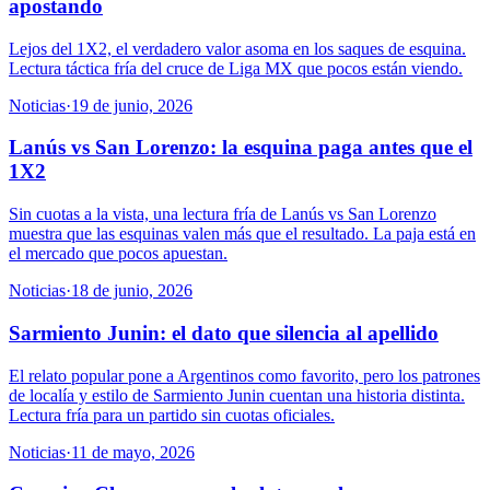
apostando
Lejos del 1X2, el verdadero valor asoma en los saques de esquina.
Lectura táctica fría del cruce de Liga MX que pocos están viendo.
Noticias
·
19 de junio, 2026
Lanús vs San Lorenzo: la esquina paga antes que el
1X2
Sin cuotas a la vista, una lectura fría de Lanús vs San Lorenzo
muestra que las esquinas valen más que el resultado. La paja está en
el mercado que pocos apuestan.
Noticias
·
18 de junio, 2026
Sarmiento Junin: el dato que silencia al apellido
El relato popular pone a Argentinos como favorito, pero los patrones
de localía y estilo de Sarmiento Junin cuentan una historia distinta.
Lectura fría para un partido sin cuotas oficiales.
Noticias
·
11 de mayo, 2026