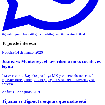
#
guadalajara chivas
#
tigres uanl
#
liga mx
#
apuestas fútbol
Te puede interesar
Noticias
·
14 de marzo, 2026
Juárez vs Monterrey: el favoritismo no es cuento, es
lógica
Juárez recibe a Rayados por Liga MX y el mercado no se está
equivocando: plantel, oficio y pegada sostienen al favorito y su
apuesta.
Análisis
·
12 de junio, 2026
Tijuana vs Tigres: la esquina que nadie está