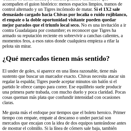
acompañen el guion histórico: menos espacios limpios, tramos de
control alternado y un Tigres incómodo de matar.
Si el 1X2 sale
demasiado cargado hacia Chivas por localía o ruido rojiblanco,
el empate o la doble oportunidad visitante pueden quedar
mejor parados que el triunfo local seco.
No es una invitación a ir
contra Guadalajara por costumbre; es reconocer que Tigres ha
armado su reputación reciente en sobrevivir a canchas calientes, a
momentos feos, a esos ratos donde cualquiera empieza a rifar la
pelota sin mirar.
¿Qué mercados tienen más sentido?
El under de goles, si aparece en una línea razonable, tiene más
sustento que buscar un marcador exacto. Chivas necesita atacar sin
regalar la espalda; Tigres puede aceptar minutos sin balón si el
partido le ofrece campo para correr. Ese equilibrio suele producir
una primera parte trabada, con mucho duelo y poca claridad. Pocas
cosas queman más plata que confundir intensidad con ocasiones
claras.
Me gusta más el enfoque por tiempos que el boleto heroico. Primer
tiempo con empate, empate al descanso o under parcial son
mercados que encajan con la idea de dos equipos tanteándose antes
de mostrar el colmillo. Si la línea de córners sale baja, también