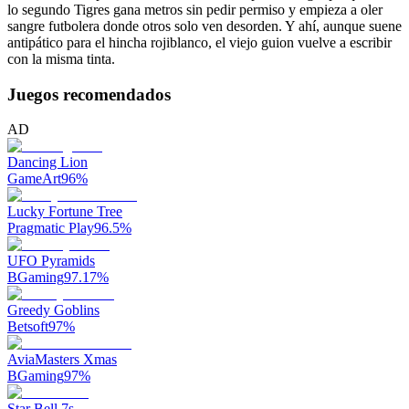
lo segundo Tigres gana metros sin pedir permiso y empieza a oler
sangre futbolera donde otros solo ven desorden. Y ahí, aunque suene
antipático para el hincha rojiblanco, el viejo guion vuelve a escribir
con la misma tinta.
Juegos recomendados
AD
Dancing Lion
GameArt
96
%
Lucky Fortune Tree
Pragmatic Play
96.5
%
UFO Pyramids
BGaming
97.17
%
Greedy Goblins
Betsoft
97
%
AviaMasters Xmas
BGaming
97
%
Star Bell 7s