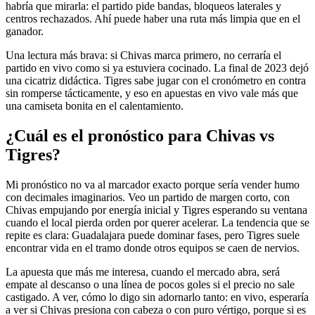
habría que mirarla: el partido pide bandas, bloqueos laterales y
centros rechazados. Ahí puede haber una ruta más limpia que en el
ganador.
Una lectura más brava: si Chivas marca primero, no cerraría el
partido en vivo como si ya estuviera cocinado. La final de 2023 dejó
una cicatriz didáctica. Tigres sabe jugar con el cronómetro en contra
sin romperse tácticamente, y eso en apuestas en vivo vale más que
una camiseta bonita en el calentamiento.
¿Cuál es el pronóstico para Chivas vs
Tigres?
Mi pronóstico no va al marcador exacto porque sería vender humo
con decimales imaginarios. Veo un partido de margen corto, con
Chivas empujando por energía inicial y Tigres esperando su ventana
cuando el local pierda orden por querer acelerar. La tendencia que se
repite es clara: Guadalajara puede dominar fases, pero Tigres suele
encontrar vida en el tramo donde otros equipos se caen de nervios.
La apuesta que más me interesa, cuando el mercado abra, será
empate al descanso o una línea de pocos goles si el precio no sale
castigado. A ver, cómo lo digo sin adornarlo tanto: en vivo, esperaría
a ver si Chivas presiona con cabeza o con puro vértigo, porque si es