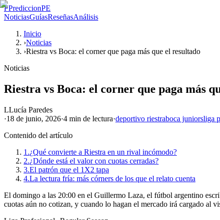
P
PrediccionPE
Noticias
Guías
Reseñas
Análisis
Inicio
›
Noticias
›
Riestra vs Boca: el corner que paga más que el resultado
Noticias
Riestra vs Boca: el corner que paga más qu
L
Lucía Paredes
·
18 de junio, 2026
·
4 min
de lectura
·
deportivo riestra
boca juniors
liga 
Contenido del artículo
1.
¿Qué convierte a Riestra en un rival incómodo?
2.
¿Dónde está el valor con cuotas cerradas?
3.
El patrón que el 1X2 tapa
4.
La lectura fría: más córners de los que el relato cuenta
El domingo a las 20:00 en el Guillermo Laza, el fútbol argentino escri
cuotas aún no cotizan, y cuando lo hagan el mercado irá cargado al vis