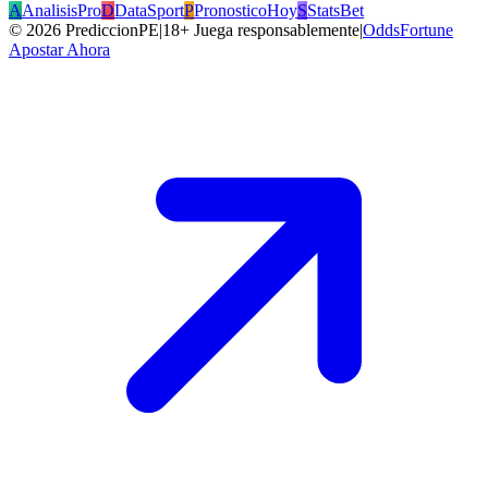
A
AnalisisPro
D
DataSport
P
PronosticoHoy
S
StatsBet
©
2026
PrediccionPE
|
18+ Juega responsablemente
|
OddsFortune
Apostar Ahora