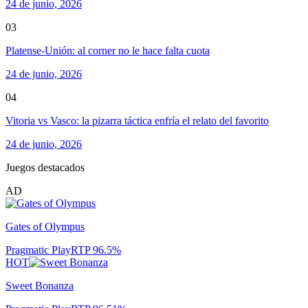
24 de junio, 2026
03
Platense-Unión: al corner no le hace falta cuota
24 de junio, 2026
04
Vitoria vs Vasco: la pizarra táctica enfría el relato del favorito
24 de junio, 2026
Juegos destacados
AD
Gates of Olympus
Pragmatic Play
RTP
96.5
%
HOT
Sweet Bonanza