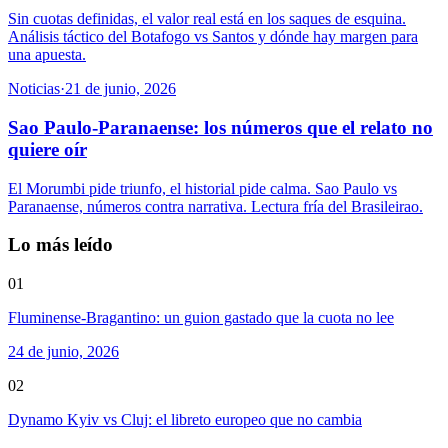
Sin cuotas definidas, el valor real está en los saques de esquina.
Análisis táctico del Botafogo vs Santos y dónde hay margen para
una apuesta.
Noticias
·
21 de junio, 2026
Sao Paulo-Paranaense: los números que el relato no
quiere oír
El Morumbi pide triunfo, el historial pide calma. Sao Paulo vs
Paranaense, números contra narrativa. Lectura fría del Brasileirao.
Lo más leído
01
Fluminense-Bragantino: un guion gastado que la cuota no lee
24 de junio, 2026
02
Dynamo Kyiv vs Cluj: el libreto europeo que no cambia