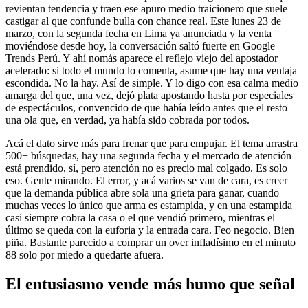
revientan tendencia y traen ese apuro medio traicionero que suele
castigar al que confunde bulla con chance real. Este lunes 23 de
marzo, con la segunda fecha en Lima ya anunciada y la venta
moviéndose desde hoy, la conversación saltó fuerte en Google
Trends Perú. Y ahí nomás aparece el reflejo viejo del apostador
acelerado: si todo el mundo lo comenta, asume que hay una ventaja
escondida. No la hay. Así de simple. Y lo digo con esa calma medio
amarga del que, una vez, dejó plata apostando hasta por especiales
de espectáculos, convencido de que había leído antes que el resto
una ola que, en verdad, ya había sido cobrada por todos.
Acá el dato sirve más para frenar que para empujar. El tema arrastra
500+ búsquedas, hay una segunda fecha y el mercado de atención
está prendido, sí, pero atención no es precio mal colgado. Es solo
eso. Gente mirando. El error, y acá varios se van de cara, es creer
que la demanda pública abre sola una grieta para ganar, cuando
muchas veces lo único que arma es estampida, y en una estampida
casi siempre cobra la casa o el que vendió primero, mientras el
último se queda con la euforia y la entrada cara. Feo negocio. Bien
piña. Bastante parecido a comprar un over infladísimo en el minuto
88 solo por miedo a quedarte afuera.
El entusiasmo vende más humo que señal