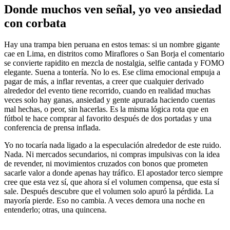
Donde muchos ven señal, yo veo ansiedad
con corbata
Hay una trampa bien peruana en estos temas: si un nombre gigante
cae en Lima, en distritos como Miraflores o San Borja el comentario
se convierte rapidito en mezcla de nostalgia, selfie cantada y FOMO
elegante. Suena a tontería. No lo es. Ese clima emocional empuja a
pagar de más, a inflar reventas, a creer que cualquier derivado
alrededor del evento tiene recorrido, cuando en realidad muchas
veces solo hay ganas, ansiedad y gente apurada haciendo cuentas
mal hechas, o peor, sin hacerlas. Es la misma lógica rota que en
fútbol te hace comprar al favorito después de dos portadas y una
conferencia de prensa inflada.
Yo no tocaría nada ligado a la especulación alrededor de este ruido.
Nada. Ni mercados secundarios, ni compras impulsivas con la idea
de revender, ni movimientos cruzados con bonos que prometen
sacarle valor a donde apenas hay tráfico. El apostador terco siempre
cree que esta vez sí, que ahora sí el volumen compensa, que esta sí
sale. Después descubre que el volumen solo apuró la pérdida. La
mayoría pierde. Eso no cambia. A veces demora una noche en
entenderlo; otras, una quincena.