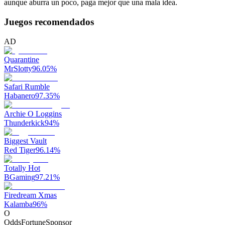
aunque aburra un poco, paga mejor que una mala idea.
Juegos recomendados
AD
Quarantine
MrSlotty
96.05
%
Safari Rumble
Habanero
97.35
%
Archie O Loggins
Thunderkick
94
%
Biggest Vault
Red Tiger
96.14
%
Totally Hot
BGaming
97.21
%
Firedream Xmas
Kalamba
96
%
O
OddsFortune
Sponsor