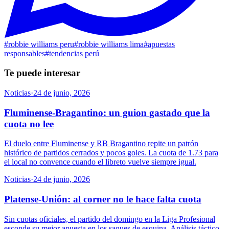
#
robbie williams peru
#
robbie williams lima
#
apuestas
responsables
#
tendencias perú
Te puede interesar
Noticias
·
24 de junio, 2026
Fluminense-Bragantino: un guion gastado que la
cuota no lee
El duelo entre Fluminense y RB Bragantino repite un patrón
histórico de partidos cerrados y pocos goles. La cuota de 1.73 para
el local no convence cuando el libreto vuelve siempre igual.
Noticias
·
24 de junio, 2026
Platense-Unión: al corner no le hace falta cuota
Sin cuotas oficiales, el partido del domingo en la Liga Profesional
esconde su mejor apuesta en los saques de esquina. Análisis táctico