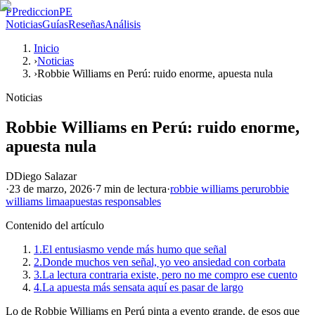
P
PrediccionPE
Noticias
Guías
Reseñas
Análisis
Inicio
›
Noticias
›
Robbie Williams en Perú: ruido enorme, apuesta nula
Noticias
Robbie Williams en Perú: ruido enorme,
apuesta nula
D
Diego Salazar
·
23 de marzo, 2026
·
7 min
de lectura
·
robbie williams peru
robbie
williams lima
apuestas responsables
Contenido del artículo
1.
El entusiasmo vende más humo que señal
2.
Donde muchos ven señal, yo veo ansiedad con corbata
3.
La lectura contraria existe, pero no me compro ese cuento
4.
La apuesta más sensata aquí es pasar de largo
Lo de Robbie Williams en Perú pinta a evento grande, de esos que