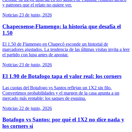
y patrones que el relato no quiere ver.
Noticias
·
23 de junio, 2026
Chapecoense-Flamengo: la historia que desafía el
1.50
El 1.50 de Flamengo en Chapecó esconde un historial de
marcadores ajustados. La tendencia de las últimas visitas invita a leer
el partido con lupa antes de apostar.
Noticias
·
23 de junio, 2026
El 1.90 de Botafogo tapa el valor real: los corners
Las cuotas del Botafogo vs Santos reflejan un 1X2 sin filo.
Convertimos probabilidades y el margen de la casa apunta a un
mercado más rentable: los saques de esquina.
Noticias
·
22 de junio, 2026
Botafogo vs Santos: por qué el 1X2 no dice nada y
los corners sí