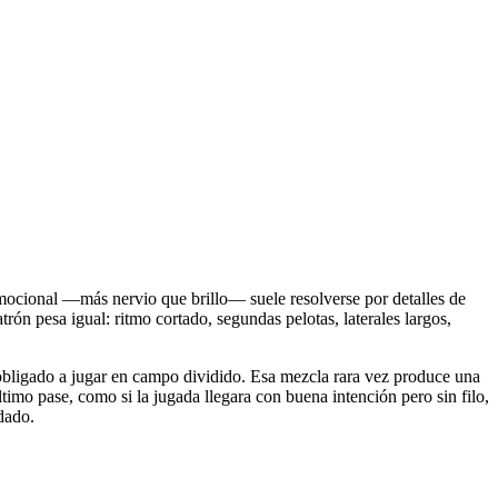
emocional —más nervio que brillo— suele resolverse por detalles de
ón pesa igual: ritmo cortado, segundas pelotas, laterales largos,
a obligado a jugar en campo dividido. Esa mezcla rara vez produce una
imo pase, como si la jugada llegara con buena intención pero sin filo,
idado.