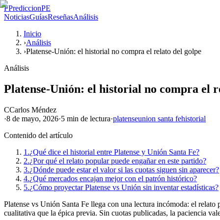
P
PrediccionPE
Noticias
Guías
Reseñas
Análisis
Inicio
›
Análisis
›
Platense-Unión: el historial no compra el relato del golpe
Análisis
Platense-Unión: el historial no compra el r
C
Carlos Méndez
·
8 de mayo, 2026
·
5 min
de lectura
·
platense
union santa fe
historial
Contenido del artículo
1.
¿Qué dice el historial entre Platense y Unión Santa Fe?
2.
¿Por qué el relato popular puede engañar en este partido?
3.
¿Dónde puede estar el valor si las cuotas siguen sin aparecer?
4.
¿Qué mercados encajan mejor con el patrón histórico?
5.
¿Cómo proyectar Platense vs Unión sin inventar estadísticas?
Platense vs Unión Santa Fe llega con una lectura incómoda: el relato pi
cualitativa que la épica previa. Sin cuotas publicadas, la paciencia va