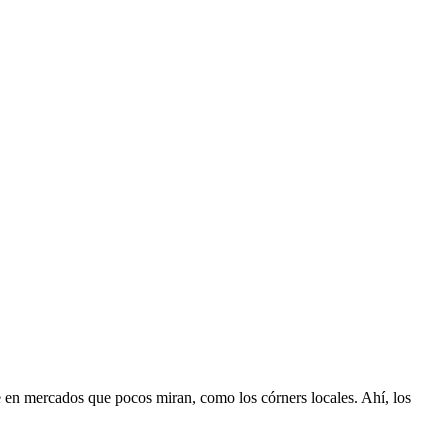
se en mercados que pocos miran, como los córners locales. Ahí, los