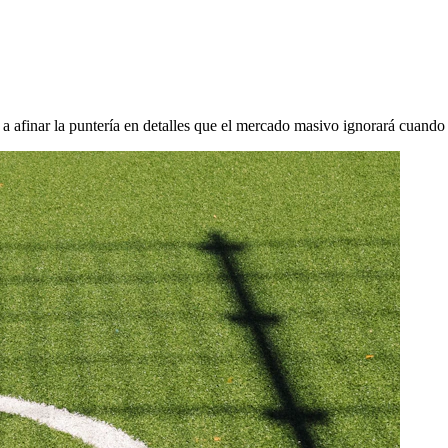
a a afinar la puntería en detalles que el mercado masivo ignorará cuando 