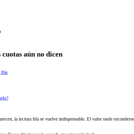
n
s cuotas aún no dicen
 fría
uelo?
recen, la lectura fría se vuelve indispensable. El valor suele esconder