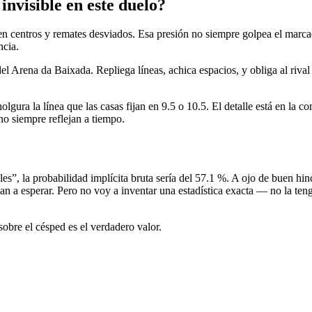
invisible en este duelo?
n centros y remates desviados. Esa presión no siempre golpea el marcado
ncia.
 Arena da Baixada. Repliega líneas, achica espacios, y obliga al rival a
holgura la línea que las casas fijan en 9.5 o 10.5. El detalle está en la 
no siempre reflejan a tiempo.
les”, la probabilidad implícita bruta sería del 57.1 %. A ojo de buen h
gan a esperar. Pero no voy a inventar una estadística exacta — no la ten
obre el césped es el verdadero valor.