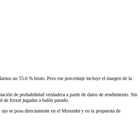
dríamos un 55.6 % bruto. Pero ese porcentaje incluye el margen de la
imación de probabilidad verdadera a partir de datos de rendimiento. Sin
ad de forzar jugadas a balón parado.
 ojo se posa directamente en el Morumbi y en la propuesta de