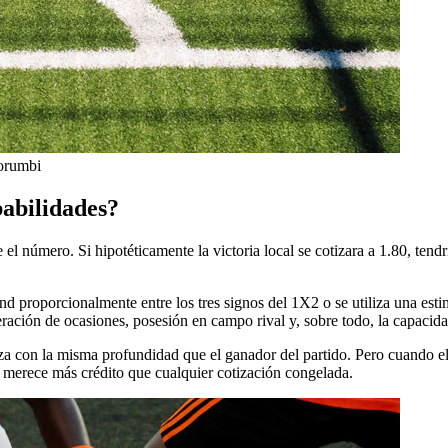
Morumbi
babilidades?
e el número. Si hipotéticamente la victoria local se cotizara a 1.80, ten
ound proporcionalmente entre los tres signos del 1X2 o se utiliza una est
neración de ocasiones, posesión en campo rival y, sobre todo, la capacid
za con la misma profundidad que el ganador del partido. Pero cuando el
na merece más crédito que cualquier cotización congelada.