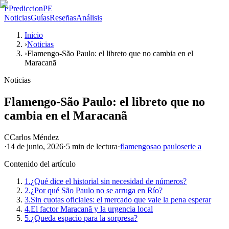
P
PrediccionPE
Noticias
Guías
Reseñas
Análisis
Inicio
›
Noticias
›
Flamengo-São Paulo: el libreto que no cambia en el
Maracanã
Noticias
Flamengo-São Paulo: el libreto que no
cambia en el Maracanã
C
Carlos Méndez
·
14 de junio, 2026
·
5 min
de lectura
·
flamengo
sao paulo
serie a
Contenido del artículo
1.
¿Qué dice el historial sin necesidad de números?
2.
¿Por qué São Paulo no se arruga en Río?
3.
Sin cuotas oficiales: el mercado que vale la pena esperar
4.
El factor Maracanã y la urgencia local
5.
¿Queda espacio para la sorpresa?