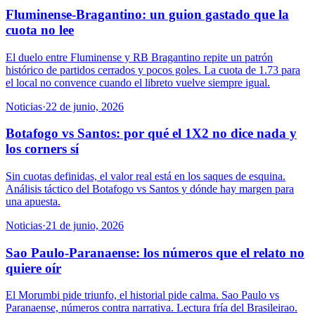
Fluminense-Bragantino: un guion gastado que la
cuota no lee
El duelo entre Fluminense y RB Bragantino repite un patrón
histórico de partidos cerrados y pocos goles. La cuota de 1.73 para
el local no convence cuando el libreto vuelve siempre igual.
Noticias
·
22 de junio, 2026
Botafogo vs Santos: por qué el 1X2 no dice nada y
los corners sí
Sin cuotas definidas, el valor real está en los saques de esquina.
Análisis táctico del Botafogo vs Santos y dónde hay margen para
una apuesta.
Noticias
·
21 de junio, 2026
Sao Paulo-Paranaense: los números que el relato no
quiere oír
El Morumbi pide triunfo, el historial pide calma. Sao Paulo vs
Paranaense, números contra narrativa. Lectura fría del Brasileirao.