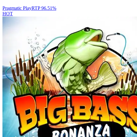
Pragmatic Play
RTP
96.51
%
HOT