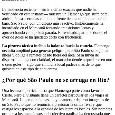
La tendencia reciente —sin ir a cifras exactas que nadie ha
verificado en este instante— muestra un Flamengo que sufre para
abrir defensas cerradas cuando enfrente tiene a un bloque medio
bajo. São Paulo, con un dibujo más reactivo, históricamente ha
incordiado en el Maracanã forzando transiciones lentas y
aprovechando cada pelota parada. El resultado: partidos donde el
over de goles se ha quedado corto con frecuencia.
La pizarra táctica inclina la balanza hacia la cautela.
Flamengo
necesita amplitud para generar peligro, pero São Paulo sabe juntar
líneas y obliga a remates desde fuera del área. Si la lluvia de
disparos no llega con claridad, el marcador tiende a quedarse en uno
o cero goles —algo que el hincha local padece más de lo que
quisiera en este tipo de encuentros.
¿Por qué São Paulo no se arruga en Río?
Una lectura superficial diría que Flamengo parte como favorito.
Cierto. Pero el visitante tiene un carácter particular en los viajes al
Maracanã. La temporada pasada y la anterior dejaron imágenes de
un São Paulo que no renuncia a presionar la salida rival y que
castiga los espacios a la espalda de los laterales locales. Sin nombres
propios a los que aferrarse, el colectivo paulista ha demostrado que