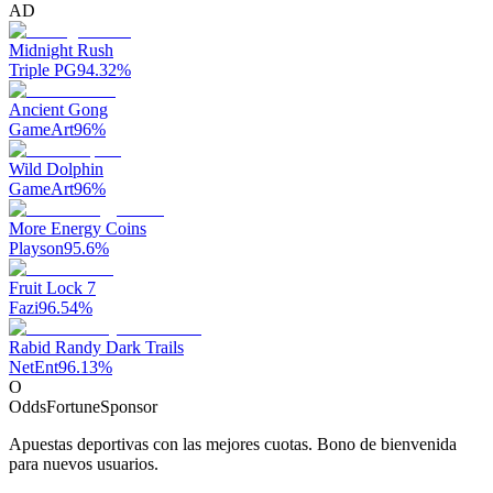
AD
Midnight Rush
Triple PG
94.32
%
Ancient Gong
GameArt
96
%
Wild Dolphin
GameArt
96
%
More Energy Coins
Playson
95.6
%
Fruit Lock 7
Fazi
96.54
%
Rabid Randy Dark Trails
NetEnt
96.13
%
O
OddsFortune
Sponsor
Apuestas deportivas con las mejores cuotas. Bono de bienvenida
para nuevos usuarios.