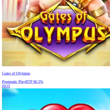
Gates of Olympus
Pragmatic Play
RTP
96.5
%
HOT