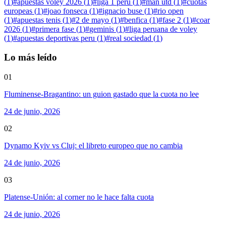
(
1
)
#
apuestas voley 2026
(
1
)
#
liga 1 perú
(
1
)
#
man utd
(
1
)
#
cuotas
europeas
(
1
)
#
joao fonseca
(
1
)
#
ignacio buse
(
1
)
#
rio open
(
1
)
#
apuestas tenis
(
1
)
#
2 de mayo
(
1
)
#
benfica
(
1
)
#
fase 2
(
1
)
#
coar
2026
(
1
)
#
primera fase
(
1
)
#
geminis
(
1
)
#
liga peruana de voley
(
1
)
#
apuestas deportivas peru
(
1
)
#
real sociedad
(
1
)
Lo más leído
01
Fluminense-Bragantino: un guion gastado que la cuota no lee
24 de junio, 2026
02
Dynamo Kyiv vs Cluj: el libreto europeo que no cambia
24 de junio, 2026
03
Platense-Unión: al corner no le hace falta cuota
24 de junio, 2026