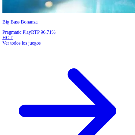
Big Bass Bonanza
Pragmatic Play
RTP
96.71
%
HOT
Ver todos los juegos