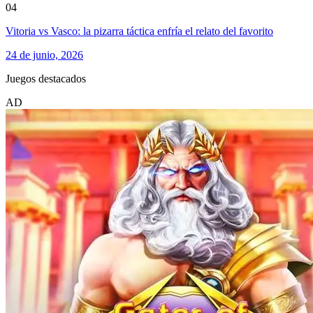
04
Vitoria vs Vasco: la pizarra táctica enfría el relato del favorito
24 de junio, 2026
Juegos destacados
AD