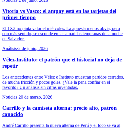
Noticias
·
2 de junio, 2026
Vitoria vs Vasco: el ampay está en las tarjetas del
primer tiempo
El 1X2 no pinta valor el miércoles. La apuesta menos obvia, pero
con más sentido, se esconde en las amarillas tempranas de la noche
en Salvador.
Análisis
·
2 de junio, 2026
Vélez-Instituto: el patrón que el historial no deja de
repetir
Los antecedentes entre Vélez e Instituto muestran partidos cerrados,
de mucha fricción y pocos goles. ¿Vale la pena confiar en el
favorito? Un análisis sin cifras inventadas.
Noticias
·
20 de marzo, 2026
Carrillo y la camiseta alterna: precio alto, patrón
conocido
André Carrillo presenta la nueva alterna de Perú y el foco se va al