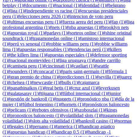
betplay
(
1
)
#
documento
(
1
)
#
nacional
(
1
)
#
identidad
(
1
)
#
belgrano
(
1
)
#
liga
(
1
)
#
independiente vs racing
(
1
)
#
encuestas presidenciales
peru
(
1
)
#
elecciones peru 2026
(
1
)
#
intencion de voto peru
(
1
)
#
ultimas encuestas peru
(
1
)
#
fuerza aerea del peru
(
1
)
#
fap
(
1
)
#
liga
profesional argentina
(
1
)
#
nets
(
1
)
#
nba apuestas
(
1
)
#
brooklyn nets
(
1
)
#
apuestas royal
(
1
)
#
parlays
(
1
)
#
sorteos online
(
1
)
#
shine original
soundtrack
(
1
)
#
tragamonedas online
(
1
)
#
amistoso internacional
(
1
)
#
perú vs senegal
(
1
)
#
robbie williams peru
(
1
)
#
robbie williams
lima
(
1
)
#
apuestas responsables
(
1
)
#
tendencias perú
(
1
)
#
killers
(
1
)
#
the killers lima
(
1
)
#
apuestas especiales
(
1
)
#
defensor sporting
(
1
)
#
nacional montevideo
(
1
)
#
liga uruguaya
(
1
)
#
andre carrillo
(
1
)
#
camiseta peru
(
1
)
#
cincinnati
(
1
)
#
cagliari
(
1
)
#
seattle
(
1
)
#
sounders
(
1
)
#
concacaf
(
1
)
#
paris saint-germain
(
1
)
#
fórmula 1
(
1
)
#
gran premio de china
(
1
)
#
predicciones f1
(
1
)
#
sevilla
(
1
)
#
juarez
(
1
)
#
chelsea
(
1
)
#
newcastle
(
1
)
#
bulls
(
1
)
#
cajamarca
(
1
)
#
panathinaikos
(
1
)
#
real betis
(
1
)
#
cruz azul
(
1
)
#
leverkusen
(
1
)
#
galatasaray
(
1
)
#
tijuana
(
1
)
#
fútbol internacional
(
1
)
#
junior
(
1
)
#
gestión de bankroll
(
1
)
#
nuggets
(
1
)
#
pronóstico nba
(
1
)
#
día de la
mujer
(
1
)
#
fútbol femenino
(
1
)
#
hornets
(
1
)
#
pronósticos baloncesto
(
1
)
#
pelicans
(
1
)
#
rebotes ofensivos
(
1
)
#
szoboszlai
(
1
)
#
kings
(
1
)
#
pronosticos baloncesto
(
1
)
#
volatilidad slots
(
1
)
#
tragamonedas
volatilidad
(
1
)
#
slots alta volatilidad
(
1
)
#
bankroll casino
(
1
)
#
normas
(
1
)
#
legales
(
1
)
#
peruano
(
1
)
#
america
(
1
)
#
handicap asiatico
(
1
)
#
apuestas handicap
(
1
)
#
handicap 0.5
(
1
)
#
handicap -1