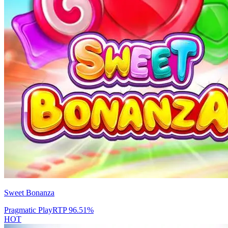
Sweet Bonanza
Pragmatic Play
RTP
96.51
%
HOT