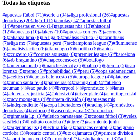
Todas las etiquetas
#
apuestas fútbol
(
71
)
#
serie a
(
34
)
#
liga profesional
(
26
)
#
apuestas
deportivas
(
20
)
#
liga 1
(
15
)
#
cuotas
(
14
)
#
apuestas futbol
(
14
)
#
apuestas en vivo
(
14
)
#
apuestas nba
(
13
)
#
historial
(
12
)
#
apuestas
(
10
)
#
lakers
(
10
)
#
apuestas corners
(
9
)
#
corners
(
8
)
#
alianza lima
(
8
)
#
la liga
(
8
)
#
análisis táctico
(
7
)
#
corinthians
(
7
)
#
liga mx
(
7
)
#
apuestas perú
(
7
)
#
champions league
(
7
)
#
fluminense
(
6
)
#
analisis tactico
(
6
)
#
flamengo
(
6
)
#
coritiba
(
6
)
#
santos
(
6
)
#
cruzeiro
(
6
)
#
corners apuestas
(
6
)
#
premier league
(
6
)
#
barcelona
(
6
)
#
rb bragantino
(
5
)
#
chapecoense-sc
(
5
)
#
botafogo
(
5
)
#
internacional
(
5
)
#
manchester city
(
5
)
#
bahia
(
5
)
#
gremio
(
5
)
#
san
lorenzo
(
5
)
#
remo
(
5
)
#
probabilidad
(
5
)
#
peru
(
5
)
#
copa sudamericana
(
5
)
#
celtics
(
5
)
#
cuotas baloncesto
(
5
)
#
europa league
(
4
)
#
platense
(
4
)
#
union santa fe
(
4
)
#
palmeiras
(
4
)
#
racing club
(
4
)
#
atletico
tucuman
(
4
)
#
sao paulo
(
4
)
#
liverpool
(
4
)
#
pronóstico
(
4
)
#
lanus
(
4
)
#
defensa y justicia
(
4
)
#
aldosivi
(
4
)
#
river plate
(
4
)
#
sporting cristal
(
4
)
#
ucv moquegua
(
4
)
#
primera división
(
4
)
#
apuestas mls
(
4
)
#
independiente
(
4
)
#
copa libertadores
(
4
)
#
racing
(
4
)
#
pronósticos
deportivos
(
4
)
#
vitoria
(
3
)
#
vasco da gama
(
3
)
#
pronostico
(
3
)
#
gimnasia l.p.
(
3
)
#
atletico paranaense
(
3
)
#
cuotas fútbol
(
3
)
#
velez
sarsfield
(
3
)
#
instituto cordoba
(
3
)
#
tigre
(
3
)
#
sarmiento junin
(
3
)
#
argentinos jrs
(
3
)
#
lectura fría
(
3
)
#
barracas central
(
3
)
#
belgrano
cordoba
(
3
)
#
rosario central
(
3
)
#
utc cajamarca
(
3
)
#
primera division
(
3
)
#
sport huancayo
(
3
)
#
cf montreal
(
3
)
#
estudiantes l.p.
(
3
)
#
adt