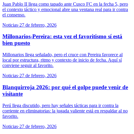
Juan Pablo II llega como tapado ante Cusco FC en la fecha 5, pero
el contexto táctico y emocional abre una ventana real para ir contra
el consenso.
Noticias
·
27 de febrero, 2026
Millonarios-Pereira: esta vez el favoritismo sí está
bien puesto
Millonarios llega señalado, pero el cruce con Pereira favorece al
local por estructura, ritmo y contexto de inicio de fecha. Aquí sí
conviene seguir al favorito.
Noticias
·
27 de febrero, 2026
Blanquirroja 2026: por qué el golpe puede venir de
visitante
Perú llega discutido, pero hay señales tácticas para ir contra la
corriente en eliminatorias: la jugada valiente está en respaldar al no
favorito.
Noticias
·
27 de febrero, 2026