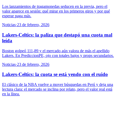
Los lanzamientos de tragamonedas seducen en la previa, pero el
valor aparece en sesión: qué mirar en los primeros giros y por qué
esperar paga más.
Noticias
·
23 de febrero, 2026
Lakers-Celtics: la paliza que destapó una cuota mal
leída
Boston golpeó 111-89 y el mercado aún valora de más el apellido
Lakers. En PrediccionPE, ojo con totales bajos y props secundarios.
Noticias
·
23 de febrero, 2026
Lakers-Celtics: la cuota se está yendo con el ruido
El clásico de la NBA vuelve a mover búsquedas en Perú y deja una
lectura clara: el mercado se inclina por relato, pero el valor real está
en la línea.