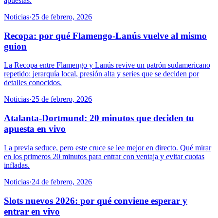
apuestas.
Noticias
·
25 de febrero, 2026
Recopa: por qué Flamengo-Lanús vuelve al mismo
guion
La Recopa entre Flamengo y Lanús revive un patrón sudamericano
repetido: jerarquía local, presión alta y series que se deciden por
detalles conocidos.
Noticias
·
25 de febrero, 2026
Atalanta-Dortmund: 20 minutos que deciden tu
apuesta en vivo
La previa seduce, pero este cruce se lee mejor en directo. Qué mirar
en los primeros 20 minutos para entrar con ventaja y evitar cuotas
infladas.
Noticias
·
24 de febrero, 2026
Slots nuevos 2026: por qué conviene esperar y
entrar en vivo