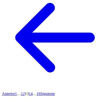
Anterior
1
…
12
13
14
…
16
Siguiente