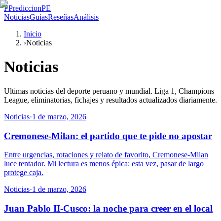
P
PrediccionPE
Noticias
Guías
Reseñas
Análisis
Inicio
›
Noticias
Noticias
Ultimas noticias del deporte peruano y mundial. Liga 1, Champions
League, eliminatorias, fichajes y resultados actualizados diariamente.
Noticias
·
1 de marzo, 2026
Cremonese-Milan: el partido que te pide no apostar
Entre urgencias, rotaciones y relato de favorito, Cremonese-Milan
luce tentador. Mi lectura es menos épica: esta vez, pasar de largo
protege caja.
Noticias
·
1 de marzo, 2026
Juan Pablo II-Cusco: la noche para creer en el local