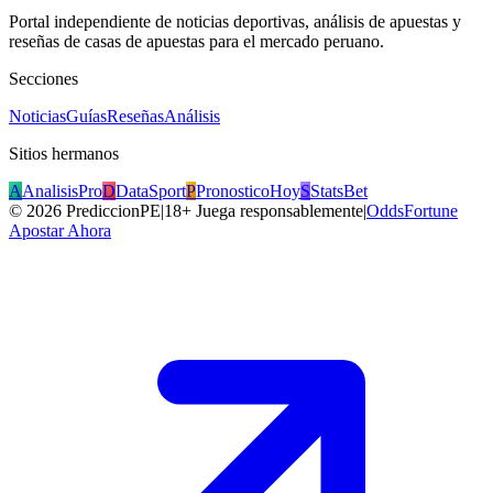
Portal independiente de noticias deportivas, análisis de apuestas y
reseñas de casas de apuestas para el mercado peruano.
Secciones
Noticias
Guías
Reseñas
Análisis
Sitios hermanos
A
AnalisisPro
D
DataSport
P
PronosticoHoy
S
StatsBet
©
2026
PrediccionPE
|
18+ Juega responsablemente
|
OddsFortune
Apostar Ahora