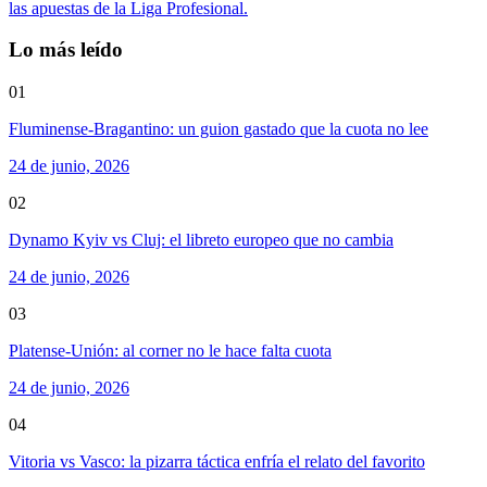
las apuestas de la Liga Profesional.
Lo más leído
01
Fluminense-Bragantino: un guion gastado que la cuota no lee
24 de junio, 2026
02
Dynamo Kyiv vs Cluj: el libreto europeo que no cambia
24 de junio, 2026
03
Platense-Unión: al corner no le hace falta cuota
24 de junio, 2026
04
Vitoria vs Vasco: la pizarra táctica enfría el relato del favorito