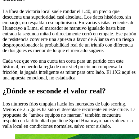
La línea de victoria local suele rondar el 1.40, un precio que
descuenta una superioridad casi absoluta. Los datos históricos, sin
embargo, no respaldan ese optimismo. En varias visitas recientes de
Huancayo a Lima, el marcador se mantuvo igualado hasta bien
entrada la segunda mitad o directamente cerró en empate. Ese patrón
de resistencia convierte una apuesta a favor de Alianza en un riesgo
desproporcionado: la probabilidad real de un triunfo con diferencia
de dos goles es menor de lo que el mercado sugiere.
Cada vez que veo una cuota tan corta para un partido con este
historial, recuerdo la regla de oro: si el precio no compensa la
fricción, la jugada inteligente es mirar para otro lado. El 1X2 aquí es
una apuesta emocional, no estadística.
¿Dónde se esconde el valor real?
Los números fríos empujan hacia los mercados de bajo scoring.
Menos de 2.5 goles ha sido el desenlace recurrente en este cruce. La
propuesta de "ambos equipos no marcan" también encuentra
respaldo en la dificultad que tiene Sport Huancayo para vulnerar la
valla local en condiciones normales, salvo error aislado.