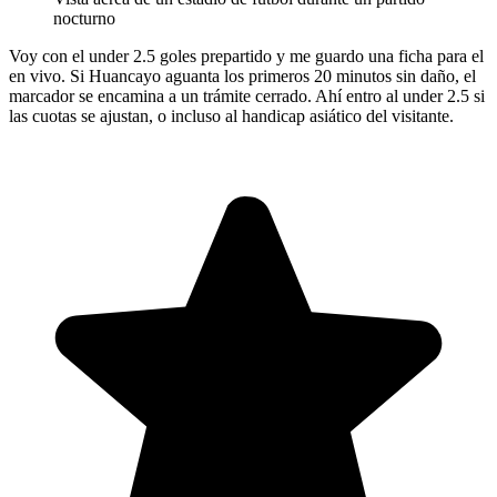
nocturno
Voy con el under 2.5 goles prepartido y me guardo una ficha para el
en vivo. Si Huancayo aguanta los primeros 20 minutos sin daño, el
marcador se encamina a un trámite cerrado. Ahí entro al under 2.5 si
las cuotas se ajustan, o incluso al handicap asiático del visitante.