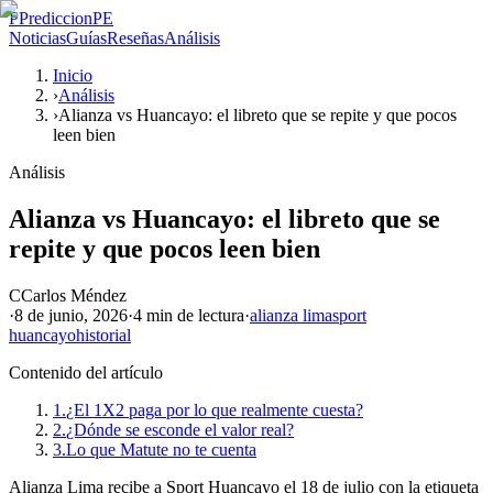
P
PrediccionPE
Noticias
Guías
Reseñas
Análisis
Inicio
›
Análisis
›
Alianza vs Huancayo: el libreto que se repite y que pocos
leen bien
Análisis
Alianza vs Huancayo: el libreto que se
repite y que pocos leen bien
C
Carlos Méndez
·
8 de junio, 2026
·
4 min
de lectura
·
alianza lima
sport
huancayo
historial
Contenido del artículo
1.
¿El 1X2 paga por lo que realmente cuesta?
2.
¿Dónde se esconde el valor real?
3.
Lo que Matute no te cuenta
Alianza Lima recibe a Sport Huancayo el 18 de julio con la etiqueta