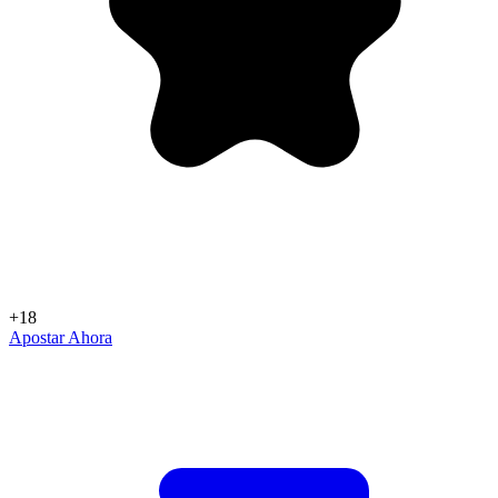
+18
Apostar Ahora