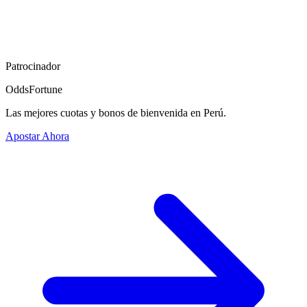
Patrocinador
OddsFortune
Las mejores cuotas y bonos de bienvenida en Perú.
Apostar Ahora