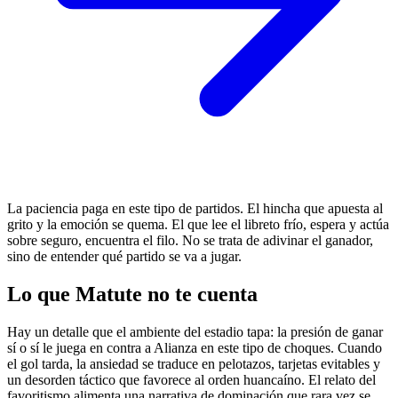
La paciencia paga en este tipo de partidos. El hincha que apuesta al
grito y la emoción se quema. El que lee el libreto frío, espera y actúa
sobre seguro, encuentra el filo. No se trata de adivinar el ganador,
sino de entender qué partido se va a jugar.
Lo que Matute no te cuenta
Hay un detalle que el ambiente del estadio tapa: la presión de ganar
sí o sí le juega en contra a Alianza en este tipo de choques. Cuando
el gol tarda, la ansiedad se traduce en pelotazos, tarjetas evitables y
un desorden táctico que favorece al orden huancaíno. El relato del
favoritismo alimenta una narrativa de dominación que rara vez se