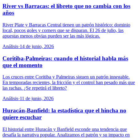
River vs Barracas: el libreto que no cambia con los
años
River Plate y Barracas Central tienen un patrón histórico: dominio
local, pocos goles y corners que se disparan. El 26 de julio, las
apuestas menos obvias pueden ser las más lógicas.
Análisis
·
14 de junio, 2026
Coritiba-Palmeiras: cuando el historial habla más
que el momento
Los cruces entre Coritiba y Palmeiras siguen un patrón innegable.
En temporadas recientes, la fricción y el control han pesado más que
las rachas. ¿Se repetirá el libreto?
Análisis
·
11 de junio, 2026
Huracán-Banfield: la estadística que el hincha no
quiere escuchar
El historial entre Huracán y Banfield esconde una tendencia que
desafía la narrativa popular. Analizamos el patrón y su impacto en