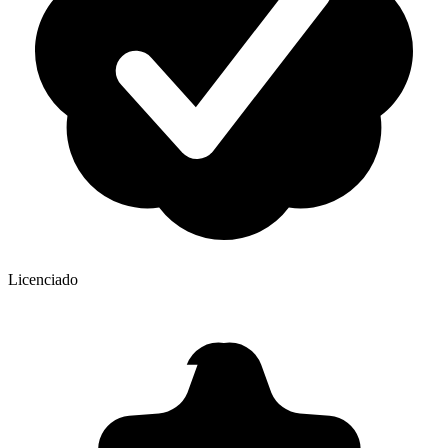
Licenciado