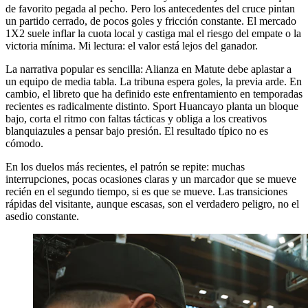
de favorito pegada al pecho. Pero los antecedentes del cruce pintan
un partido cerrado, de pocos goles y fricción constante. El mercado
1X2 suele inflar la cuota local y castiga mal el riesgo del empate o la
victoria mínima. Mi lectura: el valor está lejos del ganador.
La narrativa popular es sencilla: Alianza en Matute debe aplastar a
un equipo de media tabla. La tribuna espera goles, la previa arde. En
cambio, el libreto que ha definido este enfrentamiento en temporadas
recientes es radicalmente distinto. Sport Huancayo planta un bloque
bajo, corta el ritmo con faltas tácticas y obliga a los creativos
blanquiazules a pensar bajo presión. El resultado típico no es
cómodo.
En los duelos más recientes, el patrón se repite: muchas
interrupciones, pocas ocasiones claras y un marcador que se mueve
recién en el segundo tiempo, si es que se mueve. Las transiciones
rápidas del visitante, aunque escasas, son el verdadero peligro, no el
asedio constante.