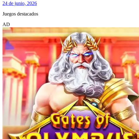
24 de junio, 2026
Juegos destacados
AD