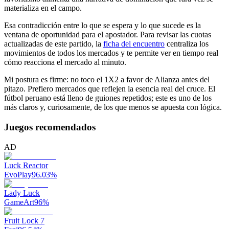
materializa en el campo.
Esa contradicción entre lo que se espera y lo que sucede es la
ventana de oportunidad para el apostador. Para revisar las cuotas
actualizadas de este partido, la
ficha del encuentro
centraliza los
movimientos de todos los mercados y te permite ver en tiempo real
cómo reacciona el mercado al minuto.
Mi postura es firme: no toco el 1X2 a favor de Alianza antes del
pitazo. Prefiero mercados que reflejen la esencia real del cruce. El
fútbol peruano está lleno de guiones repetidos; este es uno de los
más claros y, curiosamente, de los que menos se apuesta con lógica.
Juegos recomendados
AD
Luck Reactor
EvoPlay
96.03
%
Lady Luck
GameArt
96
%
Fruit Lock 7