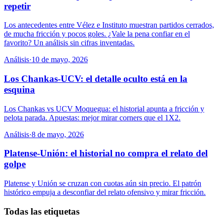
repetir
Los antecedentes entre Vélez e Instituto muestran partidos cerrados,
de mucha fricción y pocos goles. ¿Vale la pena confiar en el
favorito? Un análisis sin cifras inventadas.
Análisis
·
10 de mayo, 2026
Los Chankas-UCV: el detalle oculto está en la
esquina
Los Chankas vs UCV Moquegua: el historial apunta a fricción y
pelota parada. Apuestas: mejor mirar corners que el 1X2.
Análisis
·
8 de mayo, 2026
Platense-Unión: el historial no compra el relato del
golpe
Platense y Unión se cruzan con cuotas aún sin precio. El patrón
histórico empuja a desconfiar del relato ofensivo y mirar fricción.
Todas las etiquetas