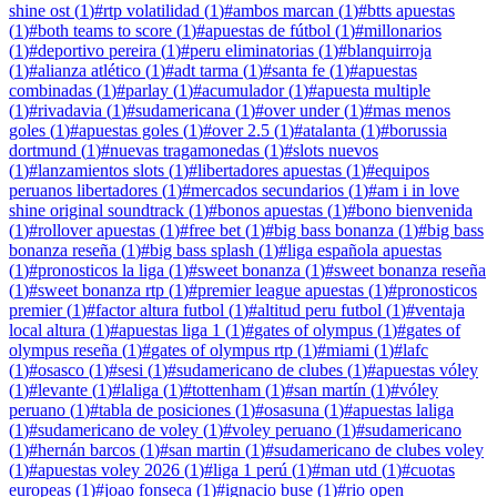
shine ost
(
1
)
#
rtp volatilidad
(
1
)
#
ambos marcan
(
1
)
#
btts apuestas
(
1
)
#
both teams to score
(
1
)
#
apuestas de fútbol
(
1
)
#
millonarios
(
1
)
#
deportivo pereira
(
1
)
#
peru eliminatorias
(
1
)
#
blanquirroja
(
1
)
#
alianza atlético
(
1
)
#
adt tarma
(
1
)
#
santa fe
(
1
)
#
apuestas
combinadas
(
1
)
#
parlay
(
1
)
#
acumulador
(
1
)
#
apuesta multiple
(
1
)
#
rivadavia
(
1
)
#
sudamericana
(
1
)
#
over under
(
1
)
#
mas menos
goles
(
1
)
#
apuestas goles
(
1
)
#
over 2.5
(
1
)
#
atalanta
(
1
)
#
borussia
dortmund
(
1
)
#
nuevas tragamonedas
(
1
)
#
slots nuevos
(
1
)
#
lanzamientos slots
(
1
)
#
libertadores apuestas
(
1
)
#
equipos
peruanos libertadores
(
1
)
#
mercados secundarios
(
1
)
#
am i in love
shine original soundtrack
(
1
)
#
bonos apuestas
(
1
)
#
bono bienvenida
(
1
)
#
rollover apuestas
(
1
)
#
free bet
(
1
)
#
big bass bonanza
(
1
)
#
big bass
bonanza reseña
(
1
)
#
big bass splash
(
1
)
#
liga española apuestas
(
1
)
#
pronosticos la liga
(
1
)
#
sweet bonanza
(
1
)
#
sweet bonanza reseña
(
1
)
#
sweet bonanza rtp
(
1
)
#
premier league apuestas
(
1
)
#
pronosticos
premier
(
1
)
#
factor altura futbol
(
1
)
#
altitud peru futbol
(
1
)
#
ventaja
local altura
(
1
)
#
apuestas liga 1
(
1
)
#
gates of olympus
(
1
)
#
gates of
olympus reseña
(
1
)
#
gates of olympus rtp
(
1
)
#
miami
(
1
)
#
lafc
(
1
)
#
osasco
(
1
)
#
sesi
(
1
)
#
sudamericano de clubes
(
1
)
#
apuestas vóley
(
1
)
#
levante
(
1
)
#
laliga
(
1
)
#
tottenham
(
1
)
#
san martín
(
1
)
#
vóley
peruano
(
1
)
#
tabla de posiciones
(
1
)
#
osasuna
(
1
)
#
apuestas laliga
(
1
)
#
sudamericano de voley
(
1
)
#
voley peruano
(
1
)
#
sudamericano
(
1
)
#
hernán barcos
(
1
)
#
san martin
(
1
)
#
sudamericano de clubes voley
(
1
)
#
apuestas voley 2026
(
1
)
#
liga 1 perú
(
1
)
#
man utd
(
1
)
#
cuotas
europeas
(
1
)
#
joao fonseca
(
1
)
#
ignacio buse
(
1
)
#
rio open