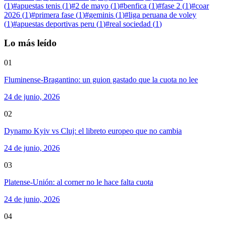
(
1
)
#
apuestas tenis
(
1
)
#
2 de mayo
(
1
)
#
benfica
(
1
)
#
fase 2
(
1
)
#
coar
2026
(
1
)
#
primera fase
(
1
)
#
geminis
(
1
)
#
liga peruana de voley
(
1
)
#
apuestas deportivas peru
(
1
)
#
real sociedad
(
1
)
Lo más leído
01
Fluminense-Bragantino: un guion gastado que la cuota no lee
24 de junio, 2026
02
Dynamo Kyiv vs Cluj: el libreto europeo que no cambia
24 de junio, 2026
03
Platense-Unión: al corner no le hace falta cuota
24 de junio, 2026
04