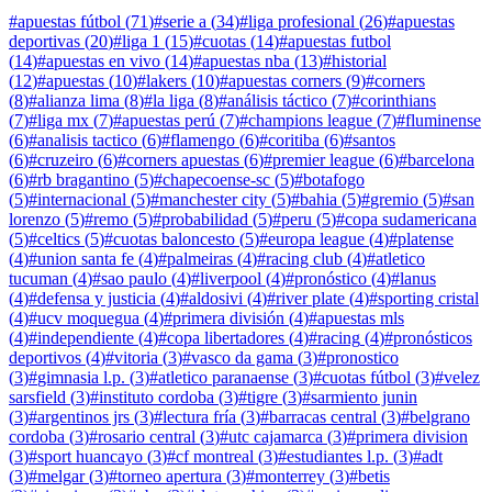
#
apuestas fútbol
(
71
)
#
serie a
(
34
)
#
liga profesional
(
26
)
#
apuestas
deportivas
(
20
)
#
liga 1
(
15
)
#
cuotas
(
14
)
#
apuestas futbol
(
14
)
#
apuestas en vivo
(
14
)
#
apuestas nba
(
13
)
#
historial
(
12
)
#
apuestas
(
10
)
#
lakers
(
10
)
#
apuestas corners
(
9
)
#
corners
(
8
)
#
alianza lima
(
8
)
#
la liga
(
8
)
#
análisis táctico
(
7
)
#
corinthians
(
7
)
#
liga mx
(
7
)
#
apuestas perú
(
7
)
#
champions league
(
7
)
#
fluminense
(
6
)
#
analisis tactico
(
6
)
#
flamengo
(
6
)
#
coritiba
(
6
)
#
santos
(
6
)
#
cruzeiro
(
6
)
#
corners apuestas
(
6
)
#
premier league
(
6
)
#
barcelona
(
6
)
#
rb bragantino
(
5
)
#
chapecoense-sc
(
5
)
#
botafogo
(
5
)
#
internacional
(
5
)
#
manchester city
(
5
)
#
bahia
(
5
)
#
gremio
(
5
)
#
san
lorenzo
(
5
)
#
remo
(
5
)
#
probabilidad
(
5
)
#
peru
(
5
)
#
copa sudamericana
(
5
)
#
celtics
(
5
)
#
cuotas baloncesto
(
5
)
#
europa league
(
4
)
#
platense
(
4
)
#
union santa fe
(
4
)
#
palmeiras
(
4
)
#
racing club
(
4
)
#
atletico
tucuman
(
4
)
#
sao paulo
(
4
)
#
liverpool
(
4
)
#
pronóstico
(
4
)
#
lanus
(
4
)
#
defensa y justicia
(
4
)
#
aldosivi
(
4
)
#
river plate
(
4
)
#
sporting cristal
(
4
)
#
ucv moquegua
(
4
)
#
primera división
(
4
)
#
apuestas mls
(
4
)
#
independiente
(
4
)
#
copa libertadores
(
4
)
#
racing
(
4
)
#
pronósticos
deportivos
(
4
)
#
vitoria
(
3
)
#
vasco da gama
(
3
)
#
pronostico
(
3
)
#
gimnasia l.p.
(
3
)
#
atletico paranaense
(
3
)
#
cuotas fútbol
(
3
)
#
velez
sarsfield
(
3
)
#
instituto cordoba
(
3
)
#
tigre
(
3
)
#
sarmiento junin
(
3
)
#
argentinos jrs
(
3
)
#
lectura fría
(
3
)
#
barracas central
(
3
)
#
belgrano
cordoba
(
3
)
#
rosario central
(
3
)
#
utc cajamarca
(
3
)
#
primera division
(
3
)
#
sport huancayo
(
3
)
#
cf montreal
(
3
)
#
estudiantes l.p.
(
3
)
#
adt
(
3
)
#
melgar
(
3
)
#
torneo apertura
(
3
)
#
monterrey
(
3
)
#
betis