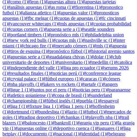
(
1
)
#
como
(
1
)
#
leon
(
1
)
#
apuestas altura
(
1
)
#
apuestas tarjetas
(
1
)
#
análisis apuestas
(
1
)
#
as roma
(
1
)
#
fiorentina
(
1
)
#
pronostico
futbol
(
1
)
#
alianza atletico
(
1
)
#
apuestas valor
(
1
)
#
pronosticos
apuestas
(
1
)
#
fbc melgar
(
1
)
#
cuotas de apuestas
(
1
)
#
fc cincinnati
(
1
)
#
vancouver whitecaps
(
1
)
#
mls apuestas
(
1
)
#
cuotas probabilidad
(
1
)
#
cuotas corners
(
1
)
#
apuesta serie a
(
1
)
#
seattle sounders
(
1
)
#
portland timbers
(
1
)
#
pronóstico mls
(
1
)
#
philadelphia union
(
1
)
#
new york red bulls
(
1
)
#
cuotas mls
(
1
)
#
nashville sc
(
1
)
#
inter
miami
(
1
)
#
chicago fire
(
1
)
#
mercado córners
(
1
)
#
mls
(
1
)
#
apuesta
(
1
)
#
tiros de esquina
(
1
)
#
pronóstico fútbol
(
1
)
#
historial gremio santos
(
1
)
#
apuestas serie a
(
1
)
#
guadalajara chivas
(
1
)
#
dolar
(
1
)
#
club
universitario de deportes
(
1
)
#
universitario
(
1
)
#
medellin
(
1
)
#
catolica
(
1
)
#
independiente del valle
(
1
)
#
liga pro ecuador
(
1
)
#
serums 2026
(
1
)
#
resultados finales
(
1
)
#
noticias perú
(
1
)
#
conference league
(
1
)
#
crystal palace
(
1
)
#
fútbol europeo
(
1
)
#
caracas
(
1
)
#
córners
(
1
)
#
nba playoffs
(
1
)
#
lakers vs rockets
(
1
)
#
getafe
(
1
)
#
angers
(
1
)
#
ligue 1
(
1
)
#
juntos por el peru
(
1
)
#
noticias peru
(
1
)
#
paranaense
(
1
)
#
atletico goianiense
(
1
)
#
copa de brasil
(
1
)
#
sunderland
(
1
)
#
championship
(
1
)
#
fútbol inglés
(
1
)
#
puebla
(
1
)
#
espanyol
(
1
)
#
liga f
(
1
)
#
fixture liga 1
(
1
)
#
liga 1 peru
(
1
)
#
hoffenheim
(
1
)
#
dortmund
(
1
)
#
bundesliga
(
1
)
#
lazio
(
1
)
#
futbol
(
1
)
#
mercados de
goles
(
1
)
#
trading deportivo
(
1
)
#
chankas
(
1
)
#
playoffs nba
(
1
)
#
trail
blazers
(
1
)
#
baloncesto
(
1
)
#
bankroll
(
1
)
#
granja vip peru
(
1
)
#
la granja
vip
(
1
)
#
apuestas online
(
1
)
#
deportivo cuenca
(
1
)
#
jaguares
(
1
)
#
liga
betplay
(
1
)
#
documento
(
1
)
#
nacional
(
1
)
#
identidad
(
1
)
#
belgrano