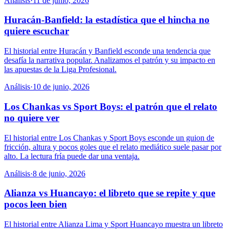
Análisis
·
11 de junio, 2026
Huracán-Banfield: la estadística que el hincha no
quiere escuchar
El historial entre Huracán y Banfield esconde una tendencia que
desafía la narrativa popular. Analizamos el patrón y su impacto en
las apuestas de la Liga Profesional.
Análisis
·
10 de junio, 2026
Los Chankas vs Sport Boys: el patrón que el relato
no quiere ver
El historial entre Los Chankas y Sport Boys esconde un guion de
fricción, altura y pocos goles que el relato mediático suele pasar por
alto. La lectura fría puede dar una ventaja.
Análisis
·
8 de junio, 2026
Alianza vs Huancayo: el libreto que se repite y que
pocos leen bien
El historial entre Alianza Lima y Sport Huancayo muestra un libreto