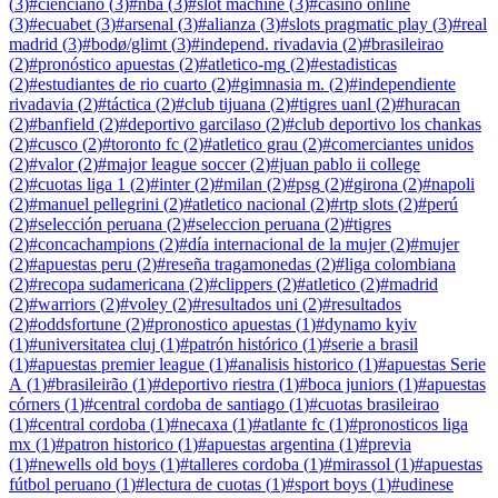
(
3
)
#
cienciano
(
3
)
#
nba
(
3
)
#
slot machine
(
3
)
#
casino online
(
3
)
#
ecuabet
(
3
)
#
arsenal
(
3
)
#
alianza
(
3
)
#
slots pragmatic play
(
3
)
#
real
madrid
(
3
)
#
bodø/glimt
(
3
)
#
independ. rivadavia
(
2
)
#
brasileirao
(
2
)
#
pronóstico apuestas
(
2
)
#
atletico-mg
(
2
)
#
estadisticas
(
2
)
#
estudiantes de rio cuarto
(
2
)
#
gimnasia m.
(
2
)
#
independiente
rivadavia
(
2
)
#
táctica
(
2
)
#
club tijuana
(
2
)
#
tigres uanl
(
2
)
#
huracan
(
2
)
#
banfield
(
2
)
#
deportivo garcilaso
(
2
)
#
club deportivo los chankas
(
2
)
#
cusco
(
2
)
#
toronto fc
(
2
)
#
atletico grau
(
2
)
#
comerciantes unidos
(
2
)
#
valor
(
2
)
#
major league soccer
(
2
)
#
juan pablo ii college
(
2
)
#
cuotas liga 1
(
2
)
#
inter
(
2
)
#
milan
(
2
)
#
psg
(
2
)
#
girona
(
2
)
#
napoli
(
2
)
#
manuel pellegrini
(
2
)
#
atletico nacional
(
2
)
#
rtp slots
(
2
)
#
perú
(
2
)
#
selección peruana
(
2
)
#
seleccion peruana
(
2
)
#
tigres
(
2
)
#
concachampions
(
2
)
#
día internacional de la mujer
(
2
)
#
mujer
(
2
)
#
apuestas peru
(
2
)
#
reseña tragamonedas
(
2
)
#
liga colombiana
(
2
)
#
recopa sudamericana
(
2
)
#
clippers
(
2
)
#
atletico
(
2
)
#
madrid
(
2
)
#
warriors
(
2
)
#
voley
(
2
)
#
resultados uni
(
2
)
#
resultados
(
2
)
#
oddsfortune
(
2
)
#
pronostico apuestas
(
1
)
#
dynamo kyiv
(
1
)
#
universitatea cluj
(
1
)
#
patrón histórico
(
1
)
#
serie a brasil
(
1
)
#
apuestas premier league
(
1
)
#
analisis historico
(
1
)
#
apuestas Serie
A
(
1
)
#
brasileirão
(
1
)
#
deportivo riestra
(
1
)
#
boca juniors
(
1
)
#
apuestas
córners
(
1
)
#
central cordoba de santiago
(
1
)
#
cuotas brasileirao
(
1
)
#
central cordoba
(
1
)
#
necaxa
(
1
)
#
atlante fc
(
1
)
#
pronosticos liga
mx
(
1
)
#
patron historico
(
1
)
#
apuestas argentina
(
1
)
#
previa
(
1
)
#
newells old boys
(
1
)
#
talleres cordoba
(
1
)
#
mirassol
(
1
)
#
apuestas
fútbol peruano
(
1
)
#
lectura de cuotas
(
1
)
#
sport boys
(
1
)
#
udinese