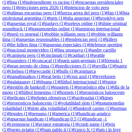
(
1
)
#
liga
(
1
)
#
independiente vs racing
(
1
)
#
encuestas presidenciales
peru
(
1
)
#
elecciones peru 2026
(
1
)
#
intencion de voto peru
(
1
)
#
ultimas encuestas peru
(
1
)
#
fuerza aerea del peru
(
1
)
#
fap
(
1
)
#
liga
profesional argentina
(
1
)
#
nets
(
1
)
#
nba apuestas
(
1
)
#
brooklyn nets
(
1
)
#
apuestas royal
(
1
)
#
parlays
(
1
)
#
sorteos online
(
1
)
#
shine original
soundtrack
(
1
)
#
tragamonedas online
(
1
)
#
amistoso internacional
(
1
)
#
perú vs senegal
(
1
)
#
robbie williams peru
(
1
)
#
robbie williams
lima
(
1
)
#
apuestas responsables
(
1
)
#
tendencias perú
(
1
)
#
killers
(
1
)
#
the killers lima
(
1
)
#
apuestas especiales
(
1
)
#
defensor sporting
(
1
)
#
nacional montevideo
(
1
)
#
liga uruguaya
(
1
)
#
andre carrillo
(
1
)
#
camiseta peru
(
1
)
#
cincinnati
(
1
)
#
cagliari
(
1
)
#
seattle
(
1
)
#
sounders
(
1
)
#
concacaf
(
1
)
#
paris saint-germain
(
1
)
#
fórmula 1
(
1
)
#
gran premio de china
(
1
)
#
predicciones f1
(
1
)
#
sevilla
(
1
)
#
juarez
(
1
)
#
chelsea
(
1
)
#
newcastle
(
1
)
#
bulls
(
1
)
#
cajamarca
(
1
)
#
panathinaikos
(
1
)
#
real betis
(
1
)
#
cruz azul
(
1
)
#
leverkusen
(
1
)
#
galatasaray
(
1
)
#
tijuana
(
1
)
#
fútbol internacional
(
1
)
#
junior
(
1
)
#
gestión de bankroll
(
1
)
#
nuggets
(
1
)
#
pronóstico nba
(
1
)
#
día de la
mujer
(
1
)
#
fútbol femenino
(
1
)
#
hornets
(
1
)
#
pronósticos baloncesto
(
1
)
#
pelicans
(
1
)
#
rebotes ofensivos
(
1
)
#
szoboszlai
(
1
)
#
kings
(
1
)
#
pronosticos baloncesto
(
1
)
#
volatilidad slots
(
1
)
#
tragamonedas
volatilidad
(
1
)
#
slots alta volatilidad
(
1
)
#
bankroll casino
(
1
)
#
normas
(
1
)
#
legales
(
1
)
#
peruano
(
1
)
#
america
(
1
)
#
handicap asiatico
(
1
)
#
apuestas handicap
(
1
)
#
handicap 0.5
(
1
)
#
handicap -1
(
1
)
#
cremonese
(
1
)
#
aviator estrategia
(
1
)
#
crash game
(
1
)
#
jetx
(
1
)
#
juego aviator
(
1
)
#
juan pablo ii
(
1
)
#
cusco fc
(
1
)
#
am i in love