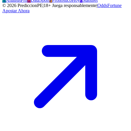
A
AnalisisPro
D
DataSport
P
PronosticoHoy
S
StatsBet
©
2026
PrediccionPE
|
18+ Juega responsablemente
|
OddsFortune
Apostar Ahora