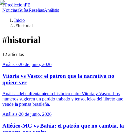
P
PrediccionPE
Noticias
Guías
Reseñas
Análisis
Inicio
›
#historial
#
historial
12
artículos
Análisis
·
20 de junio, 2026
Vitoria vs Vasco: el patrón que la narrativa no
quiere ver
Análisis del enfrentamiento histórico entre Vitoria y Vasco. Los
números sugieren un partido trabado y tenso, lejos del libreto que
vende la prensa brasileña.
Análisis
·
20 de junio, 2026
Atlético-MG vs Bahia: el patrón que no cambia, la