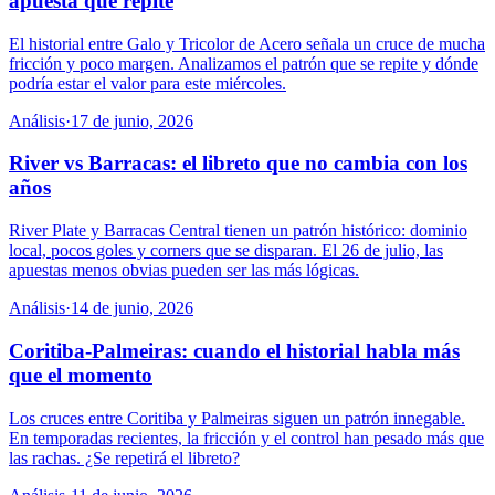
apuesta que repite
El historial entre Galo y Tricolor de Acero señala un cruce de mucha
fricción y poco margen. Analizamos el patrón que se repite y dónde
podría estar el valor para este miércoles.
Análisis
·
17 de junio, 2026
River vs Barracas: el libreto que no cambia con los
años
River Plate y Barracas Central tienen un patrón histórico: dominio
local, pocos goles y corners que se disparan. El 26 de julio, las
apuestas menos obvias pueden ser las más lógicas.
Análisis
·
14 de junio, 2026
Coritiba-Palmeiras: cuando el historial habla más
que el momento
Los cruces entre Coritiba y Palmeiras siguen un patrón innegable.
En temporadas recientes, la fricción y el control han pesado más que
las rachas. ¿Se repetirá el libreto?