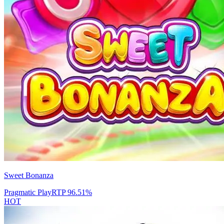
Sweet Bonanza
Pragmatic Play
RTP
96.51
%
HOT