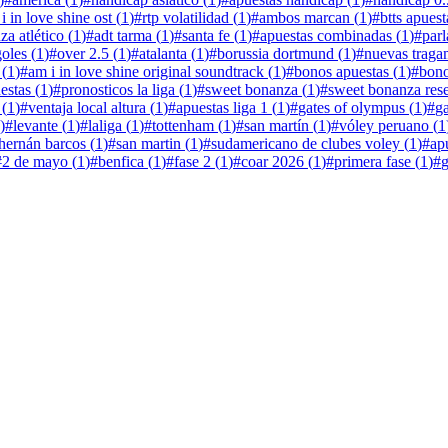
i in love shine ost
(
1
)
#
rtp volatilidad
(
1
)
#
ambos marcan
(
1
)
#
btts apuest
nza atlético
(
1
)
#
adt tarma
(
1
)
#
santa fe
(
1
)
#
apuestas combinadas
(
1
)
#
parl
goles
(
1
)
#
over 2.5
(
1
)
#
atalanta
(
1
)
#
borussia dortmund
(
1
)
#
nuevas trag
(
1
)
#
am i in love shine original soundtrack
(
1
)
#
bonos apuestas
(
1
)
#
bono
estas
(
1
)
#
pronosticos la liga
(
1
)
#
sweet bonanza
(
1
)
#
sweet bonanza res
(
1
)
#
ventaja local altura
(
1
)
#
apuestas liga 1
(
1
)
#
gates of olympus
(
1
)
#
g
)
#
levante
(
1
)
#
laliga
(
1
)
#
tottenham
(
1
)
#
san martín
(
1
)
#
vóley peruano
(
1
hernán barcos
(
1
)
#
san martin
(
1
)
#
sudamericano de clubes voley
(
1
)
#
ap
#
2 de mayo
(
1
)
#
benfica
(
1
)
#
fase 2
(
1
)
#
coar 2026
(
1
)
#
primera fase
(
1
)
#
g