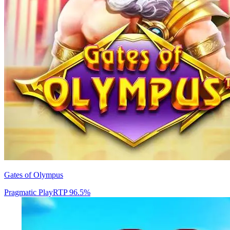
Gates of Olympus
Pragmatic Play
RTP
96.5
%