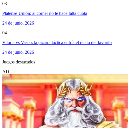
03
Platense-Unión: al corner no le hace falta cuota
24 de junio, 2026
04
Vitoria vs Vasco: la pizarra táctica enfría el relato del favorito
24 de junio, 2026
Juegos destacados
AD