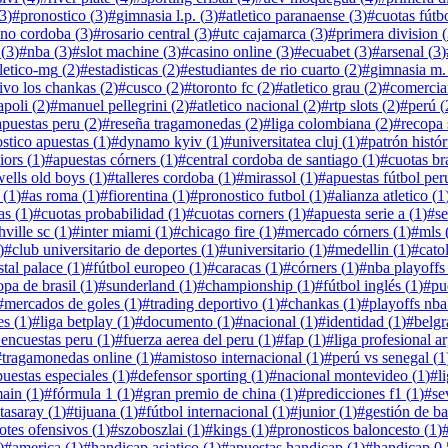
3
)
#
pronostico
(
3
)
#
gimnasia l.p.
(
3
)
#
atletico paranaense
(
3
)
#
cuotas fútb
ano cordoba
(
3
)
#
rosario central
(
3
)
#
utc cajamarca
(
3
)
#
primera division
(
(
3
)
#
nba
(
3
)
#
slot machine
(
3
)
#
casino online
(
3
)
#
ecuabet
(
3
)
#
arsenal
(
3
)
tletico-mg
(
2
)
#
estadisticas
(
2
)
#
estudiantes de rio cuarto
(
2
)
#
gimnasia m.
ivo los chankas
(
2
)
#
cusco
(
2
)
#
toronto fc
(
2
)
#
atletico grau
(
2
)
#
comercia
apoli
(
2
)
#
manuel pellegrini
(
2
)
#
atletico nacional
(
2
)
#
rtp slots
(
2
)
#
perú
(
apuestas peru
(
2
)
#
reseña tragamonedas
(
2
)
#
liga colombiana
(
2
)
#
recopa
stico apuestas
(
1
)
#
dynamo kyiv
(
1
)
#
universitatea cluj
(
1
)
#
patrón histór
iors
(
1
)
#
apuestas córners
(
1
)
#
central cordoba de santiago
(
1
)
#
cuotas br
ells old boys
(
1
)
#
talleres cordoba
(
1
)
#
mirassol
(
1
)
#
apuestas fútbol pe
(
1
)
#
as roma
(
1
)
#
fiorentina
(
1
)
#
pronostico futbol
(
1
)
#
alianza atletico
(
1
as
(
1
)
#
cuotas probabilidad
(
1
)
#
cuotas corners
(
1
)
#
apuesta serie a
(
1
)
#
se
hville sc
(
1
)
#
inter miami
(
1
)
#
chicago fire
(
1
)
#
mercado córners
(
1
)
#
mls
)
#
club universitario de deportes
(
1
)
#
universitario
(
1
)
#
medellin
(
1
)
#
cato
stal palace
(
1
)
#
fútbol europeo
(
1
)
#
caracas
(
1
)
#
córners
(
1
)
#
nba playoffs
opa de brasil
(
1
)
#
sunderland
(
1
)
#
championship
(
1
)
#
fútbol inglés
(
1
)
#
pu
#
mercados de goles
(
1
)
#
trading deportivo
(
1
)
#
chankas
(
1
)
#
playoffs nba
es
(
1
)
#
liga betplay
(
1
)
#
documento
(
1
)
#
nacional
(
1
)
#
identidad
(
1
)
#
belg
 encuestas peru
(
1
)
#
fuerza aerea del peru
(
1
)
#
fap
(
1
)
#
liga profesional a
#
tragamonedas online
(
1
)
#
amistoso internacional
(
1
)
#
perú vs senegal
(
1
puestas especiales
(
1
)
#
defensor sporting
(
1
)
#
nacional montevideo
(
1
)
#
l
main
(
1
)
#
fórmula 1
(
1
)
#
gran premio de china
(
1
)
#
predicciones f1
(
1
)
#
se
tasaray
(
1
)
#
tijuana
(
1
)
#
fútbol internacional
(
1
)
#
junior
(
1
)
#
gestión de ba
otes ofensivos
(
1
)
#
szoboszlai
(
1
)
#
kings
(
1
)
#
pronosticos baloncesto
(
1
)
)
#
america
(
1
)
#
handicap asiatico
(
1
)
#
apuestas handicap
(
1
)
#
handicap 0.