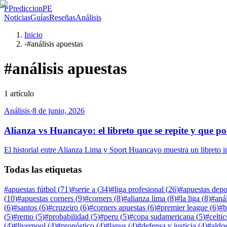
P
PrediccionPE
Noticias
Guías
Reseñas
Análisis
Inicio
›
#análisis apuestas
#
análisis apuestas
1
artículo
Análisis
·
8 de junio, 2026
Alianza vs Huancayo: el libreto que se repite y que po
El historial entre Alianza Lima y Sport Huancayo muestra un libreto i
Todas las etiquetas
#
apuestas fútbol
(
71
)
#
serie a
(
34
)
#
liga profesional
(
26
)
#
apuestas depo
(
10
)
#
apuestas corners
(
9
)
#
corners
(
8
)
#
alianza lima
(
8
)
#
la liga
(
8
)
#
anál
(
6
)
#
santos
(
6
)
#
cruzeiro
(
6
)
#
corners apuestas
(
6
)
#
premier league
(
6
)
#
b
(
5
)
#
remo
(
5
)
#
probabilidad
(
5
)
#
peru
(
5
)
#
copa sudamericana
(
5
)
#
celtic
(
4
)
#
liverpool
(
4
)
#
pronóstico
(
4
)
#
lanus
(
4
)
#
defensa y justicia
(
4
)
#
aldos