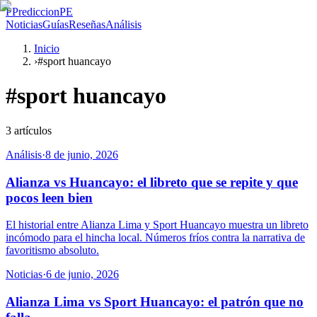
P
PrediccionPE
Noticias
Guías
Reseñas
Análisis
Inicio
›
#sport huancayo
#
sport huancayo
3
artículos
Análisis
·
8 de junio, 2026
Alianza vs Huancayo: el libreto que se repite y que
pocos leen bien
El historial entre Alianza Lima y Sport Huancayo muestra un libreto
incómodo para el hincha local. Números fríos contra la narrativa de
favoritismo absoluto.
Noticias
·
6 de junio, 2026
Alianza Lima vs Sport Huancayo: el patrón que no