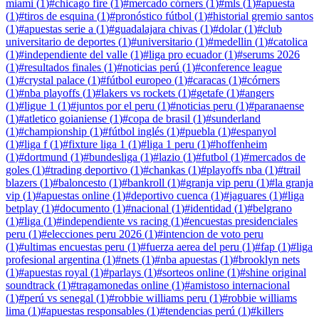
miami
(
1
)
#
chicago fire
(
1
)
#
mercado córners
(
1
)
#
mls
(
1
)
#
apuesta
(
1
)
#
tiros de esquina
(
1
)
#
pronóstico fútbol
(
1
)
#
historial gremio santos
(
1
)
#
apuestas serie a
(
1
)
#
guadalajara chivas
(
1
)
#
dolar
(
1
)
#
club
universitario de deportes
(
1
)
#
universitario
(
1
)
#
medellin
(
1
)
#
catolica
(
1
)
#
independiente del valle
(
1
)
#
liga pro ecuador
(
1
)
#
serums 2026
(
1
)
#
resultados finales
(
1
)
#
noticias perú
(
1
)
#
conference league
(
1
)
#
crystal palace
(
1
)
#
fútbol europeo
(
1
)
#
caracas
(
1
)
#
córners
(
1
)
#
nba playoffs
(
1
)
#
lakers vs rockets
(
1
)
#
getafe
(
1
)
#
angers
(
1
)
#
ligue 1
(
1
)
#
juntos por el peru
(
1
)
#
noticias peru
(
1
)
#
paranaense
(
1
)
#
atletico goianiense
(
1
)
#
copa de brasil
(
1
)
#
sunderland
(
1
)
#
championship
(
1
)
#
fútbol inglés
(
1
)
#
puebla
(
1
)
#
espanyol
(
1
)
#
liga f
(
1
)
#
fixture liga 1
(
1
)
#
liga 1 peru
(
1
)
#
hoffenheim
(
1
)
#
dortmund
(
1
)
#
bundesliga
(
1
)
#
lazio
(
1
)
#
futbol
(
1
)
#
mercados de
goles
(
1
)
#
trading deportivo
(
1
)
#
chankas
(
1
)
#
playoffs nba
(
1
)
#
trail
blazers
(
1
)
#
baloncesto
(
1
)
#
bankroll
(
1
)
#
granja vip peru
(
1
)
#
la granja
vip
(
1
)
#
apuestas online
(
1
)
#
deportivo cuenca
(
1
)
#
jaguares
(
1
)
#
liga
betplay
(
1
)
#
documento
(
1
)
#
nacional
(
1
)
#
identidad
(
1
)
#
belgrano
(
1
)
#
liga
(
1
)
#
independiente vs racing
(
1
)
#
encuestas presidenciales
peru
(
1
)
#
elecciones peru 2026
(
1
)
#
intencion de voto peru
(
1
)
#
ultimas encuestas peru
(
1
)
#
fuerza aerea del peru
(
1
)
#
fap
(
1
)
#
liga
profesional argentina
(
1
)
#
nets
(
1
)
#
nba apuestas
(
1
)
#
brooklyn nets
(
1
)
#
apuestas royal
(
1
)
#
parlays
(
1
)
#
sorteos online
(
1
)
#
shine original
soundtrack
(
1
)
#
tragamonedas online
(
1
)
#
amistoso internacional
(
1
)
#
perú vs senegal
(
1
)
#
robbie williams peru
(
1
)
#
robbie williams
lima
(
1
)
#
apuestas responsables
(
1
)
#
tendencias perú
(
1
)
#
killers