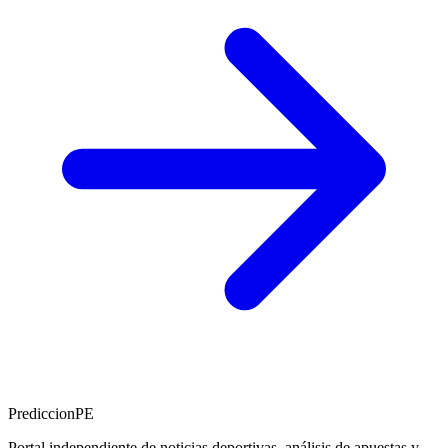
PrediccionPE
Portal independiente de noticias deportivas, análisis de apuestas y