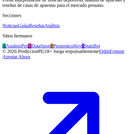
reseñas de casas de apuestas para el mercado peruano.
Secciones
Noticias
Guías
Reseñas
Análisis
Sitios hermanos
A
AnalisisPro
D
DataSport
P
PronosticoHoy
S
StatsBet
©
2026
PrediccionPE
|
18+ Juega responsablemente
|
OddsFortune
Apostar Ahora