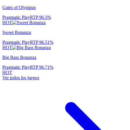
Gates of Olympus
Pragmatic Play
RTP
96.5
%
HOT
Sweet Bonanza
Pragmatic Play
RTP
96.51
%
HOT
Big Bass Bonanza
Pragmatic Play
RTP
96.71
%
HOT
Ver todos los juegos