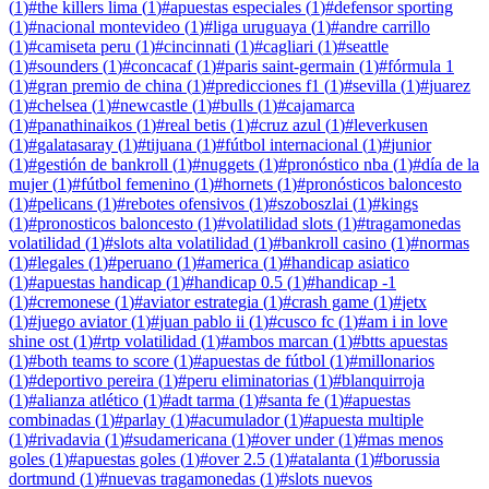
(
1
)
#
the killers lima
(
1
)
#
apuestas especiales
(
1
)
#
defensor sporting
(
1
)
#
nacional montevideo
(
1
)
#
liga uruguaya
(
1
)
#
andre carrillo
(
1
)
#
camiseta peru
(
1
)
#
cincinnati
(
1
)
#
cagliari
(
1
)
#
seattle
(
1
)
#
sounders
(
1
)
#
concacaf
(
1
)
#
paris saint-germain
(
1
)
#
fórmula 1
(
1
)
#
gran premio de china
(
1
)
#
predicciones f1
(
1
)
#
sevilla
(
1
)
#
juarez
(
1
)
#
chelsea
(
1
)
#
newcastle
(
1
)
#
bulls
(
1
)
#
cajamarca
(
1
)
#
panathinaikos
(
1
)
#
real betis
(
1
)
#
cruz azul
(
1
)
#
leverkusen
(
1
)
#
galatasaray
(
1
)
#
tijuana
(
1
)
#
fútbol internacional
(
1
)
#
junior
(
1
)
#
gestión de bankroll
(
1
)
#
nuggets
(
1
)
#
pronóstico nba
(
1
)
#
día de la
mujer
(
1
)
#
fútbol femenino
(
1
)
#
hornets
(
1
)
#
pronósticos baloncesto
(
1
)
#
pelicans
(
1
)
#
rebotes ofensivos
(
1
)
#
szoboszlai
(
1
)
#
kings
(
1
)
#
pronosticos baloncesto
(
1
)
#
volatilidad slots
(
1
)
#
tragamonedas
volatilidad
(
1
)
#
slots alta volatilidad
(
1
)
#
bankroll casino
(
1
)
#
normas
(
1
)
#
legales
(
1
)
#
peruano
(
1
)
#
america
(
1
)
#
handicap asiatico
(
1
)
#
apuestas handicap
(
1
)
#
handicap 0.5
(
1
)
#
handicap -1
(
1
)
#
cremonese
(
1
)
#
aviator estrategia
(
1
)
#
crash game
(
1
)
#
jetx
(
1
)
#
juego aviator
(
1
)
#
juan pablo ii
(
1
)
#
cusco fc
(
1
)
#
am i in love
shine ost
(
1
)
#
rtp volatilidad
(
1
)
#
ambos marcan
(
1
)
#
btts apuestas
(
1
)
#
both teams to score
(
1
)
#
apuestas de fútbol
(
1
)
#
millonarios
(
1
)
#
deportivo pereira
(
1
)
#
peru eliminatorias
(
1
)
#
blanquirroja
(
1
)
#
alianza atlético
(
1
)
#
adt tarma
(
1
)
#
santa fe
(
1
)
#
apuestas
combinadas
(
1
)
#
parlay
(
1
)
#
acumulador
(
1
)
#
apuesta multiple
(
1
)
#
rivadavia
(
1
)
#
sudamericana
(
1
)
#
over under
(
1
)
#
mas menos
goles
(
1
)
#
apuestas goles
(
1
)
#
over 2.5
(
1
)
#
atalanta
(
1
)
#
borussia
dortmund
(
1
)
#
nuevas tragamonedas
(
1
)
#
slots nuevos