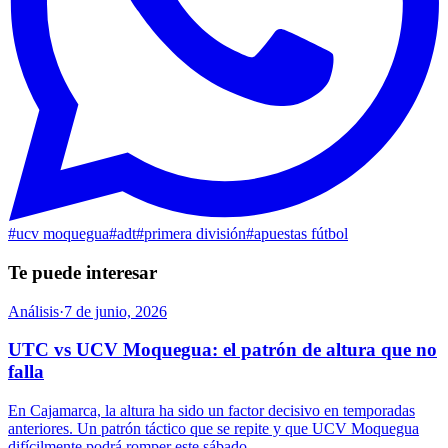
#
ucv moquegua
#
adt
#
primera división
#
apuestas fútbol
Te puede interesar
Análisis
·
7 de junio, 2026
UTC vs UCV Moquegua: el patrón de altura que no
falla
En Cajamarca, la altura ha sido un factor decisivo en temporadas
anteriores. Un patrón táctico que se repite y que UCV Moquegua
difícilmente podrá romper este sábado.