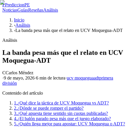
P
PrediccionPE
Noticias
Guías
Reseñas
Análisis
Inicio
›
Análisis
›
La banda pesa más que el relato en UCV Moquegua-ADT
Análisis
La banda pesa más que el relato en UCV
Moquegua-ADT
C
Carlos Méndez
·
9 de mayo, 2026
·
6 min
de lectura
·
ucv moquegua
adt
primera
división
Contenido del artículo
1.
¿Qué dice la táctica de UCV Moquegua vs ADT?
2.
¿Dónde se puede romper el partido?
3.
¿Qué apuesta tiene sentido sin cuotas publicadas?
4.
¿El balón parado pesa más que el juego elaborado?
5.
¿Quién llega mejor para apostar: UCV Moquegua o ADT?