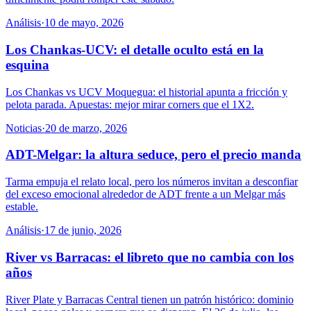
Análisis
·
10 de mayo, 2026
Los Chankas-UCV: el detalle oculto está en la
esquina
Los Chankas vs UCV Moquegua: el historial apunta a fricción y
pelota parada. Apuestas: mejor mirar corners que el 1X2.
Noticias
·
20 de marzo, 2026
ADT-Melgar: la altura seduce, pero el precio manda
Tarma empuja el relato local, pero los números invitan a desconfiar
del exceso emocional alrededor de ADT frente a un Melgar más
estable.
Análisis
·
17 de junio, 2026
River vs Barracas: el libreto que no cambia con los
años
River Plate y Barracas Central tienen un patrón histórico: dominio