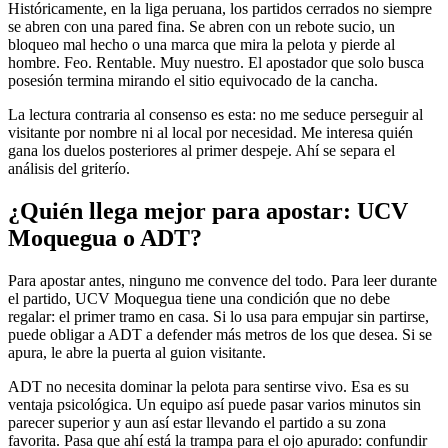
Históricamente, en la liga peruana, los partidos cerrados no siempre
se abren con una pared fina. Se abren con un rebote sucio, un
bloqueo mal hecho o una marca que mira la pelota y pierde al
hombre. Feo. Rentable. Muy nuestro. El apostador que solo busca
posesión termina mirando el sitio equivocado de la cancha.
La lectura contraria al consenso es esta: no me seduce perseguir al
visitante por nombre ni al local por necesidad. Me interesa quién
gana los duelos posteriores al primer despeje. Ahí se separa el
análisis del griterío.
¿Quién llega mejor para apostar: UCV
Moquegua o ADT?
Para apostar antes, ninguno me convence del todo. Para leer durante
el partido, UCV Moquegua tiene una condición que no debe
regalar: el primer tramo en casa. Si lo usa para empujar sin partirse,
puede obligar a ADT a defender más metros de los que desea. Si se
apura, le abre la puerta al guion visitante.
ADT no necesita dominar la pelota para sentirse vivo. Esa es su
ventaja psicológica. Un equipo así puede pasar varios minutos sin
parecer superior y aun así estar llevando el partido a su zona
favorita. Pasa que ahí está la trampa para el ojo apurado: confundir