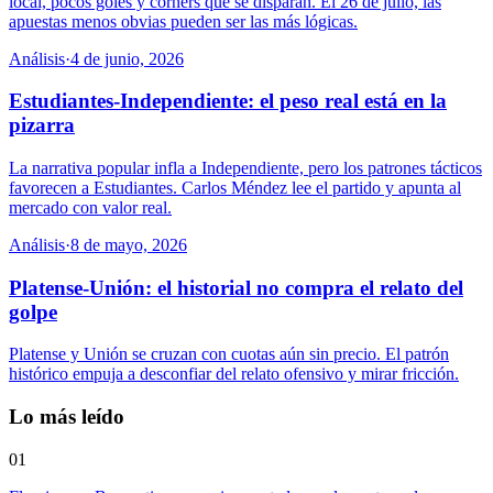
local, pocos goles y corners que se disparan. El 26 de julio, las
apuestas menos obvias pueden ser las más lógicas.
Análisis
·
4 de junio, 2026
Estudiantes-Independiente: el peso real está en la
pizarra
La narrativa popular infla a Independiente, pero los patrones tácticos
favorecen a Estudiantes. Carlos Méndez lee el partido y apunta al
mercado con valor real.
Análisis
·
8 de mayo, 2026
Platense-Unión: el historial no compra el relato del
golpe
Platense y Unión se cruzan con cuotas aún sin precio. El patrón
histórico empuja a desconfiar del relato ofensivo y mirar fricción.
Lo más leído
01