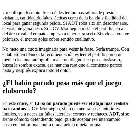
Un enfoque frío mira tres señales tempranas: altura de presión
visitante, cantidad de faltas tácticas cerca de la banda y facilidad del
local para ganar segunda pelota. Si ADT roba alto sin desordenarse,
el visitante gana peso. Si UCV Moquegua instala el partido cerca
del área rival, el empate empieza a tener cara seria. Si todo se vuelve
pelotazo, el menos goles cobra sentido cualitativo.
No meto una cuota imaginaria para vestir la frase. Sería trampa. Con
el tablero en blanco, la recomendación es leer el partido como un
médico lee una radiografía mala: no diagnostica por entusiasmo,
busca la sombra exacta, esa mancha rara que al comienzo parece
nada y después explica todo el dolor.
¿El balón parado pesa más que el juego
elaborado?
En este cruce, sí.
El balón parado puede ser el atajo más realista
para ambos
. UCV Moquegua, si no encuentra pases interiores
limpios, va a necesitar faltas laterales, corners y rechaces. ADT, si se
siente cómodo defendiendo bajo, puede aceptar ese intercambio
hasta encontrar una contra o una pelota quieta propia.