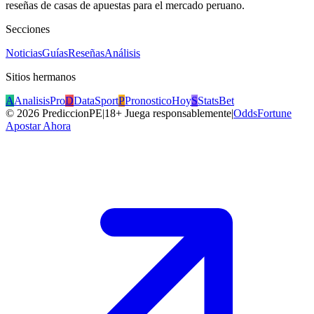
reseñas de casas de apuestas para el mercado peruano.
Secciones
Noticias
Guías
Reseñas
Análisis
Sitios hermanos
A
AnalisisPro
D
DataSport
P
PronosticoHoy
S
StatsBet
©
2026
PrediccionPE
|
18+ Juega responsablemente
|
OddsFortune
Apostar Ahora