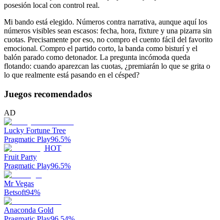
posesión local con control real.
Mi bando está elegido. Números contra narrativa, aunque aquí los
números visibles sean escasos: fecha, hora, fixture y una pizarra sin
cuotas. Precisamente por eso, no compro el cuento fácil del favorito
emocional. Compro el partido corto, la banda como bisturí y el
balón parado como detonador. La pregunta incómoda queda
flotando: cuando aparezcan las cuotas, ¿premiarán lo que se grita o
lo que realmente está pasando en el césped?
Juegos recomendados
AD
Lucky Fortune Tree
Pragmatic Play
96.5
%
HOT
Fruit Party
Pragmatic Play
96.5
%
Mr Vegas
Betsoft
94
%
Anaconda Gold
Pragmatic Play
96.54
%