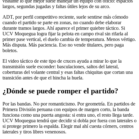
visitante lo que mejor suele manejar un equipo con oficio: espacios
largos, segundas jugadas y faltas útiles lejos de su arco.
ADT, por perfil competitivo reciente, suele sentirse más cómodo
cuando el partido se parte en zonas, no cuando debe elaborar
durante tramos largos. Ahí aparece el primer quiebre táctico. Si
UCV Moquegua logra fijar la pelota en campo rival sin rifarla al
primer pase vertical, el duelo cambia de temperatura. Menos vértigo.
Más disputa. Más paciencia. Eso no vende titulares, pero paga
boletos.
El video táctico de este tipo de cruces ayuda a mirar lo que la
transmisión suele esconder: basculaciones, saltos del lateral,
coberturas del volante central y esas faltas chiquitas que cortan una
transición antes de que el hincha la huela.
¿Dónde se puede romper el partido?
Por las bandas. No por romanticismo. Por geometría. En partidos de
Primera División peruana con equipos de margen corto, la banda
funciona como una puerta angosta: si entra uno, el resto llega tarde.
UCV Moquegua tendrá que decidir si dobla por fuera con laterales o
si protege primero la espalda. Elegir mal ahí cuesta córners, centros
laterales y tiros libres venenosos.