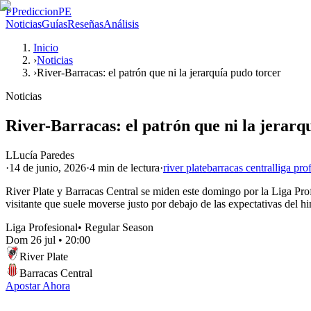
P
PrediccionPE
Noticias
Guías
Reseñas
Análisis
Inicio
›
Noticias
›
River-Barracas: el patrón que ni la jerarquía pudo torcer
Noticias
River-Barracas: el patrón que ni la jerarq
L
Lucía Paredes
·
14 de junio, 2026
·
4 min
de lectura
·
river plate
barracas central
liga pro
River Plate y Barracas Central se miden este domingo por la Liga Prof
visitante que suele moverse justo por debajo de las expectativas del 
Liga Profesional
•
Regular Season
Dom 26 jul
•
20:00
River Plate
Barracas Central
Apostar Ahora