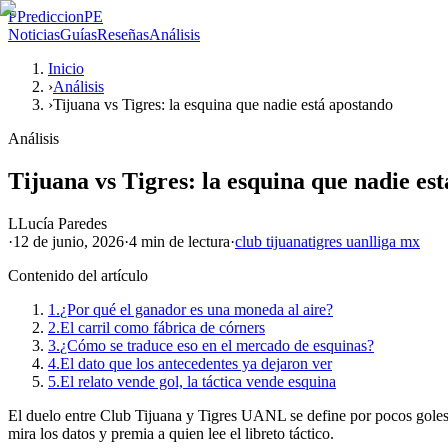
P
PrediccionPE
Noticias
Guías
Reseñas
Análisis
Inicio
›
Análisis
›
Tijuana vs Tigres: la esquina que nadie está apostando
Análisis
Tijuana vs Tigres: la esquina que nadie es
L
Lucía Paredes
·
12 de junio, 2026
·
4 min
de lectura
·
club tijuana
tigres uanl
liga mx
Contenido del artículo
1.
¿Por qué el ganador es una moneda al aire?
2.
El carril como fábrica de córners
3.
¿Cómo se traduce eso en el mercado de esquinas?
4.
El dato que los antecedentes ya dejaron ver
5.
El relato vende gol, la táctica vende esquina
El duelo entre Club Tijuana y Tigres UANL se define por pocos goles,
mira los datos y premia a quien lee el libreto táctico.