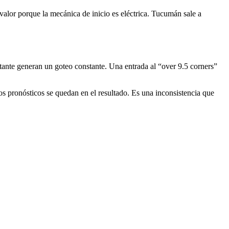
 valor porque la mecánica de inicio es eléctrica. Tucumán sale a
visitante generan un goteo constante. Una entrada al “over 9.5 corners”
los pronósticos se quedan en el resultado. Es una inconsistencia que