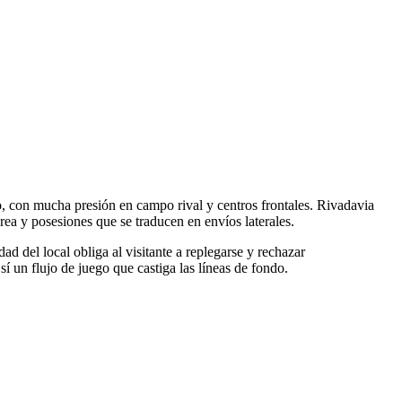
 con mucha presión en campo rival y centros frontales. Rivadavia
ea y posesiones que se traducen en envíos laterales.
ad del local obliga al visitante a replegarse y rechazar
 un flujo de juego que castiga las líneas de fondo.