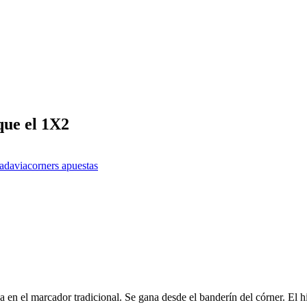
que el 1X2
vadavia
corners apuestas
en el marcador tradicional. Se gana desde el banderín del córner. El his