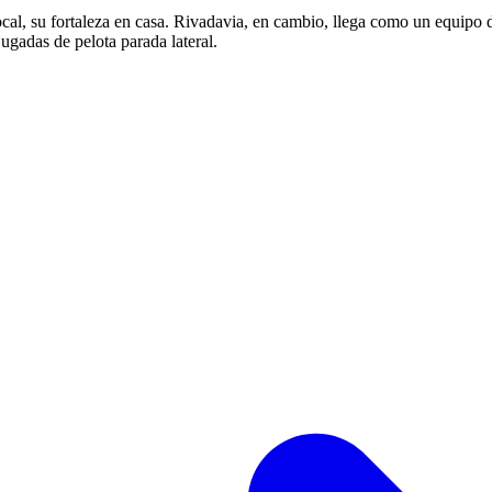
cal, su fortaleza en casa. Rivadavia, en cambio, llega como un equipo de
jugadas de pelota parada lateral.