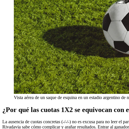
Vista aérea de un saque de esquina en un estadio argentino de 
¿Por qué las cuotas 1X2 se equivocan con e
La ausencia de cuotas concretas (-/-/-) no es excusa para no leer el p
Rivadavia sabe cómo complicar y arañar resultados. Entrar al ganador 