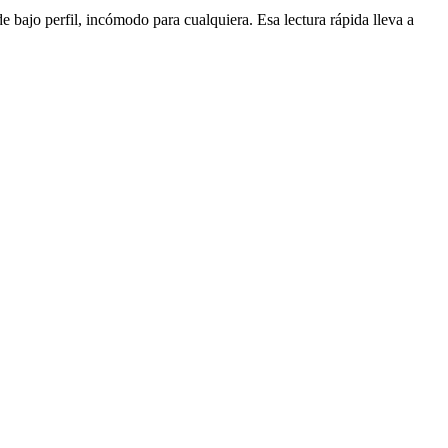
 bajo perfil, incómodo para cualquiera. Esa lectura rápida lleva a