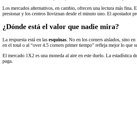
Los mercados alternativos, en cambio, ofrecen una lectura más fina. El 
presionar y los centros lloviznan desde el minuto uno. El apostador pr
¿Dónde está el valor que nadie mira?
La respuesta está en las
esquinas
. No en los corners aislados, sino en 
en el total o al “over 4.5 corners primer tiempo” refleja mejor lo que s
El mercado 1X2 es una moneda al aire en este duelo. La estadística de 
paga.