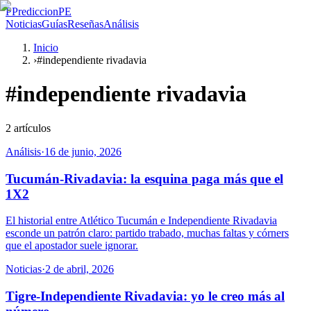
P
PrediccionPE
Noticias
Guías
Reseñas
Análisis
Inicio
›
#independiente rivadavia
#
independiente rivadavia
2
artículos
Análisis
·
16 de junio, 2026
Tucumán-Rivadavia: la esquina paga más que el
1X2
El historial entre Atlético Tucumán e Independiente Rivadavia
esconde un patrón claro: partido trabado, muchas faltas y córners
que el apostador suele ignorar.
Noticias
·
2 de abril, 2026
Tigre-Independiente Rivadavia: yo le creo más al