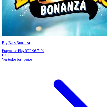
Big Bass Bonanza
Pragmatic Play
RTP
96.71
%
HOT
Ver todos los juegos