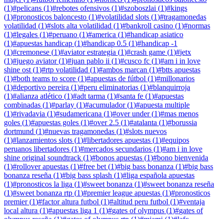
(
1
)
#
pelicans
(
1
)
#
rebotes ofensivos
(
1
)
#
szoboszlai
(
1
)
#
kings
(
1
)
#
pronosticos baloncesto
(
1
)
#
volatilidad slots
(
1
)
#
tragamonedas
volatilidad
(
1
)
#
slots alta volatilidad
(
1
)
#
bankroll casino
(
1
)
#
normas
(
1
)
#
legales
(
1
)
#
peruano
(
1
)
#
america
(
1
)
#
handicap asiatico
(
1
)
#
apuestas handicap
(
1
)
#
handicap 0.5
(
1
)
#
handicap -1
(
1
)
#
cremonese
(
1
)
#
aviator estrategia
(
1
)
#
crash game
(
1
)
#
jetx
(
1
)
#
juego aviator
(
1
)
#
juan pablo ii
(
1
)
#
cusco fc
(
1
)
#
am i in love
shine ost
(
1
)
#
rtp volatilidad
(
1
)
#
ambos marcan
(
1
)
#
btts apuestas
(
1
)
#
both teams to score
(
1
)
#
apuestas de fútbol
(
1
)
#
millonarios
(
1
)
#
deportivo pereira
(
1
)
#
peru eliminatorias
(
1
)
#
blanquirroja
(
1
)
#
alianza atlético
(
1
)
#
adt tarma
(
1
)
#
santa fe
(
1
)
#
apuestas
combinadas
(
1
)
#
parlay
(
1
)
#
acumulador
(
1
)
#
apuesta multiple
(
1
)
#
rivadavia
(
1
)
#
sudamericana
(
1
)
#
over under
(
1
)
#
mas menos
goles
(
1
)
#
apuestas goles
(
1
)
#
over 2.5
(
1
)
#
atalanta
(
1
)
#
borussia
dortmund
(
1
)
#
nuevas tragamonedas
(
1
)
#
slots nuevos
(
1
)
#
lanzamientos slots
(
1
)
#
libertadores apuestas
(
1
)
#
equipos
peruanos libertadores
(
1
)
#
mercados secundarios
(
1
)
#
am i in love
shine original soundtrack
(
1
)
#
bonos apuestas
(
1
)
#
bono bienvenida
(
1
)
#
rollover apuestas
(
1
)
#
free bet
(
1
)
#
big bass bonanza
(
1
)
#
big bass
bonanza reseña
(
1
)
#
big bass splash
(
1
)
#
liga española apuestas
(
1
)
#
pronosticos la liga
(
1
)
#
sweet bonanza
(
1
)
#
sweet bonanza reseña
(
1
)
#
sweet bonanza rtp
(
1
)
#
premier league apuestas
(
1
)
#
pronosticos
premier
(
1
)
#
factor altura futbol
(
1
)
#
altitud peru futbol
(
1
)
#
ventaja
local altura
(
1
)
#
apuestas liga 1
(
1
)
#
gates of olympus
(
1
)
#
gates of