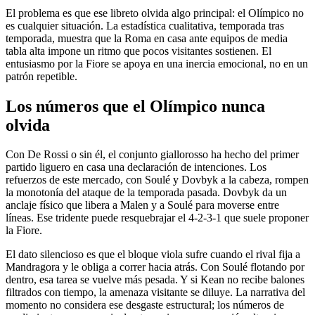
El problema es que ese libreto olvida algo principal: el Olímpico no
es cualquier situación. La estadística cualitativa, temporada tras
temporada, muestra que la Roma en casa ante equipos de media
tabla alta impone un ritmo que pocos visitantes sostienen. El
entusiasmo por la Fiore se apoya en una inercia emocional, no en un
patrón repetible.
Los números que el Olímpico nunca
olvida
Con De Rossi o sin él, el conjunto giallorosso ha hecho del primer
partido liguero en casa una declaración de intenciones. Los
refuerzos de este mercado, con Soulé y Dovbyk a la cabeza, rompen
la monotonía del ataque de la temporada pasada. Dovbyk da un
anclaje físico que libera a Malen y a Soulé para moverse entre
líneas. Ese tridente puede resquebrajar el 4-2-3-1 que suele proponer
la Fiore.
El dato silencioso es que el bloque viola sufre cuando el rival fija a
Mandragora y le obliga a correr hacia atrás. Con Soulé flotando por
dentro, esa tarea se vuelve más pesada. Y si Kean no recibe balones
filtrados con tiempo, la amenaza visitante se diluye. La narrativa del
momento no considera ese desgaste estructural; los números de