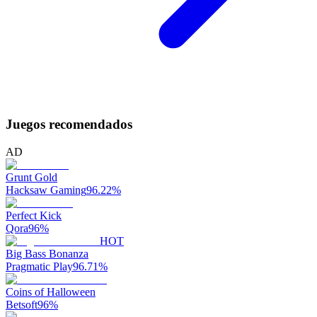
Juegos recomendados
AD
Grunt Gold
Hacksaw Gaming
96.22
%
Perfect Kick
Qora
96
%
HOT
Big Bass Bonanza
Pragmatic Play
96.71
%
Coins of Halloween
Betsoft
96
%