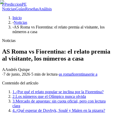
P
PrediccionPE
Noticias
Guías
Reseñas
Análisis
Inicio
›
Noticias
›
AS Roma vs Fiorentina: el relato premia al visitante, los
números a casa
Noticias
AS Roma vs Fiorentina: el relato premia
al visitante, los números a casa
A
Andrés Quispe
·
7 de junio, 2026
·
5 min
de lectura
·
as roma
fiorentina
serie a
Contenido del artículo
1.
¿Por qué el relato popular se inclina por la Fiorentina?
2.
Los números que el Olímpico nunca olvida
3.
Mercado de apuestas: sin cuota oficial, pero con lectura
clara
4.
¿Qué esperar de Dovbyk, Soulé y Malen en la pizarra?