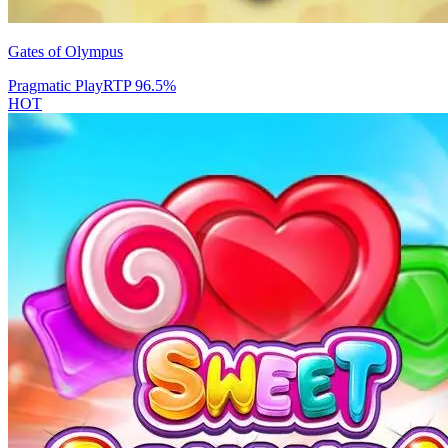
Gates of Olympus
Pragmatic Play
RTP
96.5
%
HOT