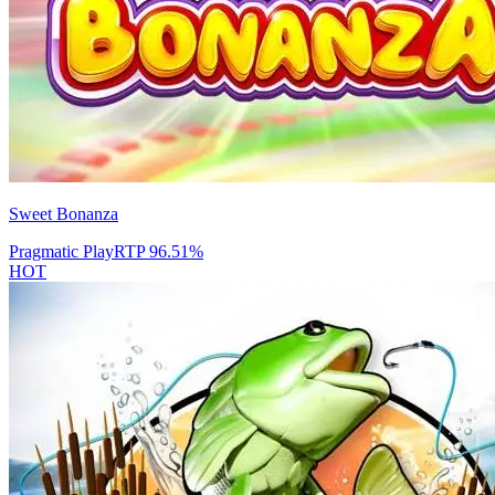
Sweet Bonanza
Pragmatic Play
RTP
96.51
%
HOT