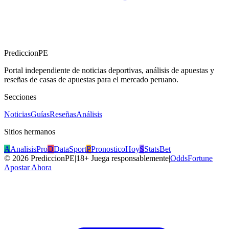
PrediccionPE
Portal independiente de noticias deportivas, análisis de apuestas y
reseñas de casas de apuestas para el mercado peruano.
Secciones
Noticias
Guías
Reseñas
Análisis
Sitios hermanos
A
AnalisisPro
D
DataSport
P
PronosticoHoy
S
StatsBet
©
2026
PrediccionPE
|
18+ Juega responsablemente
|
OddsFortune
Apostar Ahora